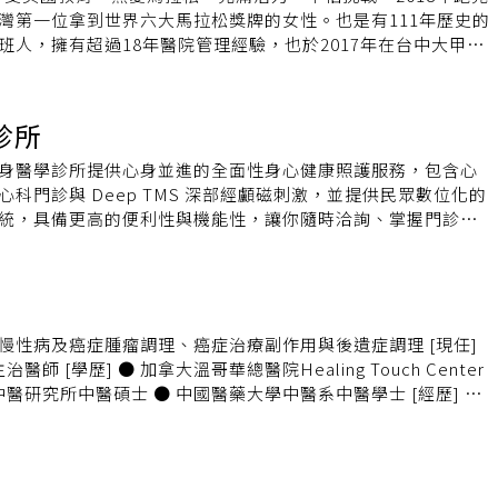
灣第一位拿到世界六大馬拉松獎牌的女性。也是有111年歷史的
班人，擁有超過18年醫院管理經驗，也於2017年在台中大甲打
、感動的長照園區，打破傳統護家刻板形象，吸引很多年輕人
尼。自己的使命是帶給人健康與快樂，希望接下來能讓醫院持
回到醫療的初心，提供民眾更溫暖的全人健康。
診所
ic 抱抱心身醫學診所提供心身並進的全面性身心健康照護服務，包含心
科門診與 Deep TMS 深部經顱磁刺激，並提供民眾數位化的
統，具備更高的便利性與機能性，讓你隨時洽詢、掌握門診時
都能照顧身心。 抱抱心身醫學診所分館資訊：
林區中山北路五段 476 號 7 樓 電話：02-2883-5477 網
.farhugs.com/environments/shilin 【林口館】 地址：新北市林口
1、2 樓 電話：02-2606-9578 網址：
arhugs.com/environments/linkou 【中山館】 地址：台北市大同區
慢性病及癌症腫瘤調理、癌症治療副作用與後遺症調理 [現任]
 電話：02-2559-0381 網址：
rhugs.com/environments/zhongshan 【文德館】 地址：台北市內
研究所中醫碩士 ● 中國醫藥大學中醫系中醫學士 [經歷] ●
電話：02-8797-4422 網址：
 主任 ● 二林基督教醫院中醫科 主任 ● 彰化基督教醫院中
arhugs.com/environments/neihu 【微光館（微光心理諮商所）】 地
北市立萬芳醫院中醫科 主治醫師 ● 加拿大卑詩省針灸中醫管理
 341 號 10 樓之 3 電話：0980-808-064 網址：
angara college針灸學及中藥學講師 [資格] ● 中醫師
gs.com/environments/lumiere
 國科會專題研究計畫主持人