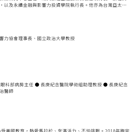
，以及永續金融與影響力投資學院執行長。他亦為台灣亞太監
台協會創會理事長，現任台灣風險與保險學會理事長，長年關
與永續發展。 謝教授擁有科技與金融的跨領域背景，曾任全球
024），對金融實務與政策研究皆有豐富經驗。他畢業於台大資訊
福大學統計碩士及管理科學與工程博士學位，專長涵蓋金融監
I創新與風險治理及雙軸轉型策略，是業界與學界公認的跨界領
響力協會理事長、國立政治大學教授
治醫師
，從小受美國教育，熱愛馬拉松、充滿活力、不怕挑戰。2018年跑完