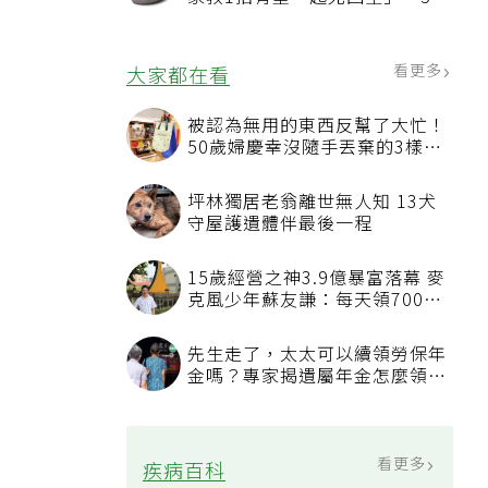
況該換新
看更多
大家都在看
被認為無用的東西反幫了大忙！
50歲婦慶幸沒隨手丟棄的3樣物
品
坪林獨居老翁離世無人知 13犬
守屋護遺體伴最後一程
15歲經營之神3.9億暴富落幕 麥
克風少年蘇友謙：每天領700元
過日子
先生走了，太太可以續領勞保年
金嗎？專家揭遺屬年金怎麼領，
看順位還要看資格
看更多
疾病百科