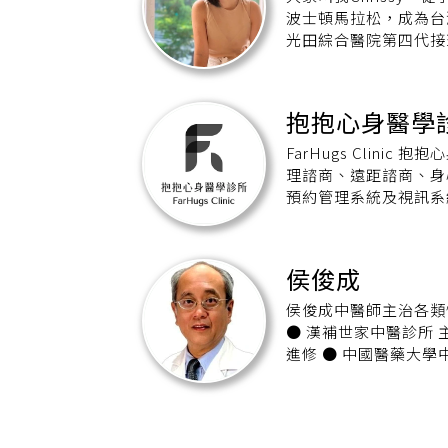
波士頓馬拉松，成為台
光田綜合醫院第四代接
造一個充滿創新、活力
加入一起打造長照迪士
續卓越進步的同時，能
抱抱心身醫學
FarHugs Clin
理諮商、遠距諮商、身心
預約管理系統及視訊系
程，不再受到地點的限制，隨時隨地
【士林館】 地址：台北市士
址：https://clinic
侯俊成
區文化三路一段 205 號 
https://clinic.f
侯俊成中醫師主治各類
承德路一段 105 號 5 樓
● 漢補世家中醫診所 主治醫師 [學歷] ● 加拿大溫哥華總醫院Healing Touch Center
https://clinic.fa
進修 ● 中國醫藥大學中醫
湖區文德路 70 號 1 樓 
彰化基督教醫院中醫部
https://clinic.f
醫內科 主任 ● 台
址：台北市大安區忠孝東路四段
局安全課程審議委員 ● 加拿大L
https://clinic.farhu
負責醫師指導醫師 ●