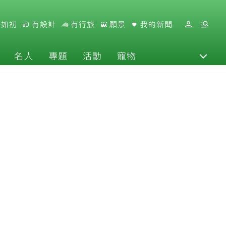
好如初
有設計
有行旅
願景
我的新聞
名人
專題
活動
寵物