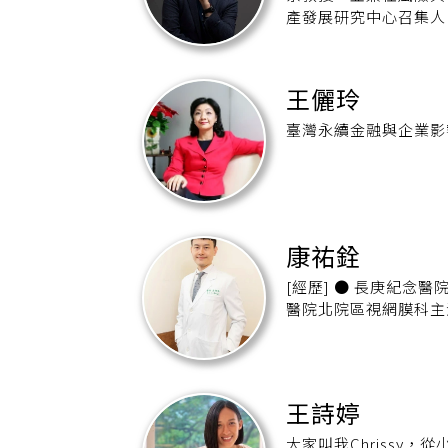
產發展研究中心召集人
理科技協會與元宇宙在
注金融監理、數位科技
人壽獨董（2015–2
王儷玲
工程學系，並取得史丹
理科技、數位資產、A
臺灣永續金融與企業影
袖。
康祐銓
[經歷] ● 長庚紀念醫院眼科部病房主任 ● 長庚紀念醫院學術組助理教授 ● 長庚紀念
醫院北院區視網膜科主
王詩婷
大家叫我Chrissy