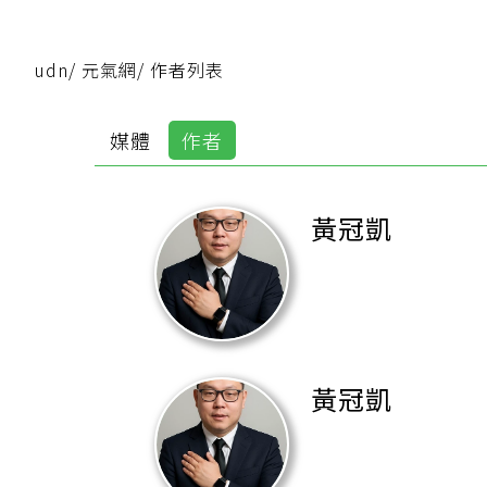
udn
/
元氣網
/
作者列表
媒體
作者
黃冠凱
黃冠凱