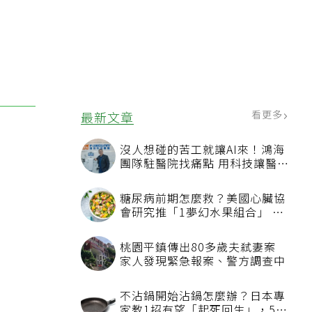
看更多
最新文章
沒人想碰的苦工就讓AI來！鴻海
團隊駐醫院找痛點 用科技讓醫療
更有溫度
糖尿病前期怎麼救？美國心臟協
會研究推「1夢幻水果組合」 酪
梨加它改善血管功能
桃園平鎮傳出80多歲夫弒妻案
家人發現緊急報案、警方調查中
不沾鍋開始沾鍋怎麼辦？日本專
家教1招有望「起死回生」，5情