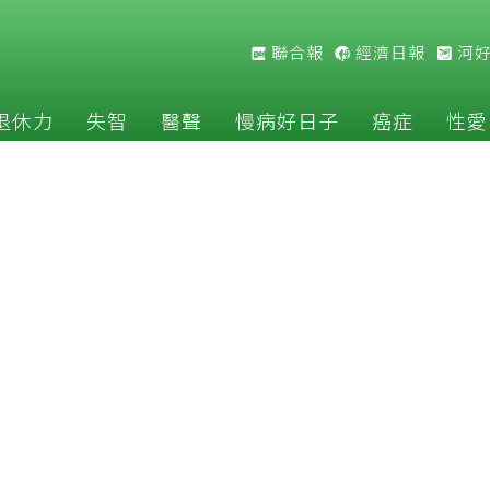
聯合報
經濟日報
河
退休力
失智
醫聲
慢病好日子
癌症
性愛