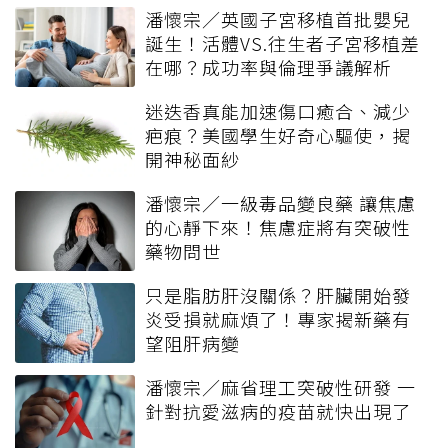
潘懷宗／英國子宮移植首批嬰兒
誕生！活體VS.往生者子宮移植差
在哪？成功率與倫理爭議解析
迷迭香真能加速傷口癒合、減少
疤痕？美國學生好奇心驅使，揭
開神秘面紗
潘懷宗／一級毒品變良藥 讓焦慮
的心靜下來！焦慮症將有突破性
藥物問世
只是脂肪肝沒關係？肝臟開始發
炎受損就麻煩了！專家揭新藥有
望阻肝病變
潘懷宗／麻省理工突破性研發 一
針對抗愛滋病的疫苗就快出現了