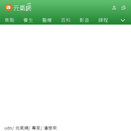
焦點
養生
醫療
百科
影音
課程
退休
udn
/
元氣網
/
專家
/
潘懷宗