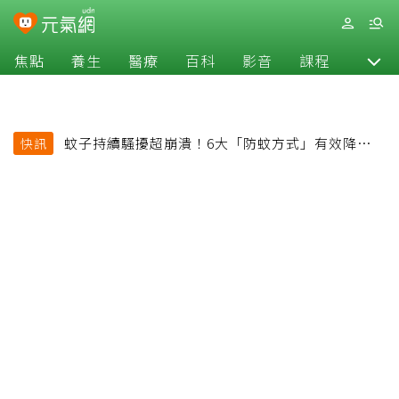
焦點
養生
醫療
百科
影音
課程
退休
蚊子持續騷擾超崩潰！6大「防蚊方式」有效降低被
快訊
叮機率