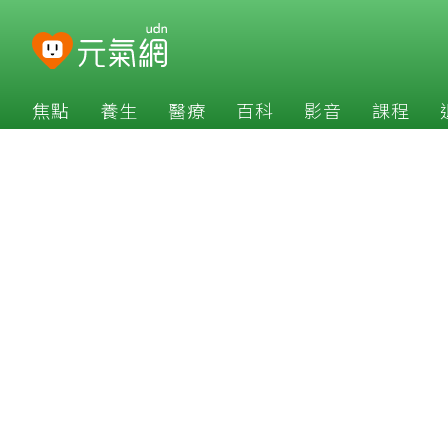
焦點
養生
醫療
百科
影音
課程