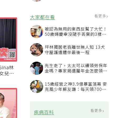
4句話值得及早說出口
看更多
大家都在看
被認為無用的東西反幫了大忙！
50歲婦慶幸沒隨手丟棄的3樣物
品
坪林獨居老翁離世無人知 13犬
守屋護遺體伴最後一程
先生走了，太太可以續領勞保年
ina林
金嗎？專家揭遺屬年金怎麼領，
前女兒暖
看順位還要看資格
00
15歲經營之神3.9億暴富落幕 麥
克風少年蘇友謙：每天領700元
過日子
看更多
疾病百科