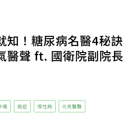
就知！糖尿病名醫4秘訣
醫聲 ft. 國衛院副院長
中風
癌症
慢性病
元氣醫聲