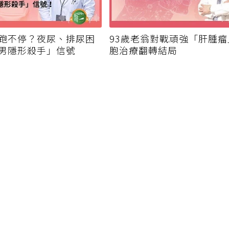
跑不停？夜尿、排尿困
93歲老翁對戰頑強「肝腫
男隱形殺手」信號
胞治療翻轉結局