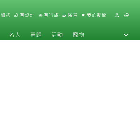
好如初
有設計
有行旅
願景
我的新聞
名人
專題
活動
寵物