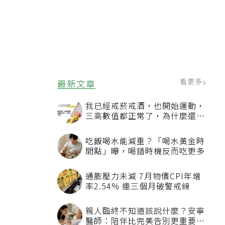
看更多
最新文章
我已經戒菸戒酒，也開始運動，
三高數值都正常了，為什麼還不
能停藥？
吃飯喝水能減重？「喝水黃金時
間點」曝，喝錯時機反而吃更多
通膨壓力未減 7月物價CPI年增
率2.54% 連三個月破警戒線
親人臨終不知道該說什麼？安寧
醫師：陪伴比完美告別更重要，