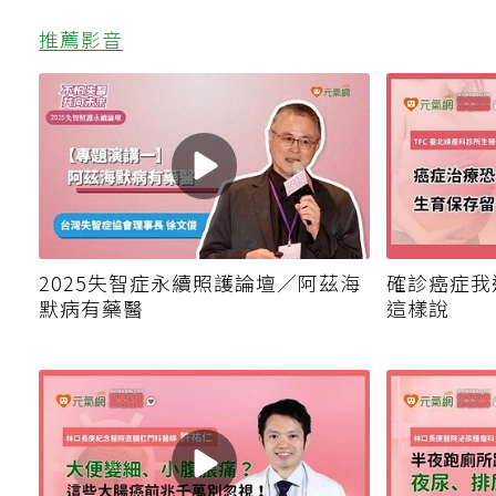
推薦影音
2025失智症永續照護論壇／阿茲海
確診癌症我
默病有藥醫
這樣說