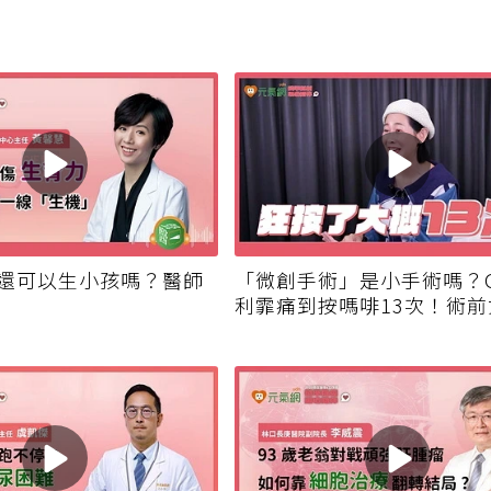
還可以生小孩嗎？醫師
「微創手術」是小手術嗎？G
利霏痛到按嗎啡13次！術
心喊話「媽媽，我要妳活到1
歲」