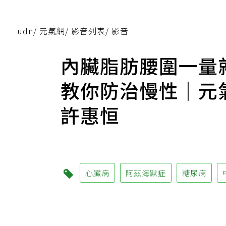
udn
/
元氣網
/
影音列表
/
影音
內臟脂肪腰圍一量
教你防治慢性｜元氣
許惠恒
心臟病
阿茲海默症
糖尿病