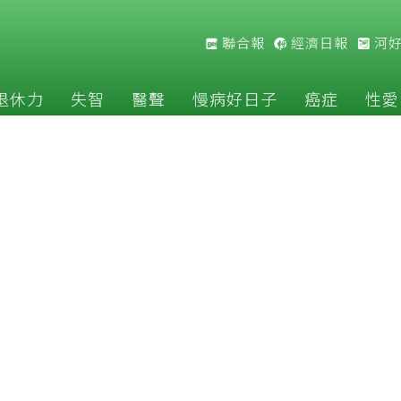
聯合報
經濟日報
河
退休力
失智
醫聲
慢病好日子
癌症
性愛