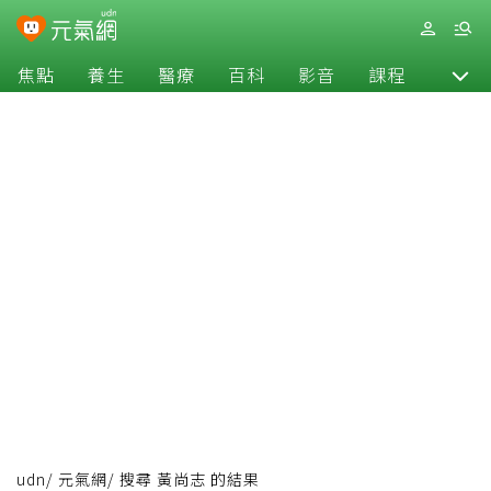
焦點
養生
醫療
百科
影音
課程
退休
udn
/
元氣網
/
搜尋 黃尚志 的結果