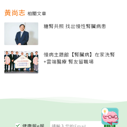
黃尚志
相關文章
糖腎共照 找出慢性腎臟病患
慢病主題館【腎臟病】在家洗腎
+雲端醫療 腎友留職場
健康報e報