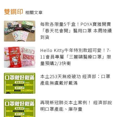
雙鋼印
相關文章
每款各限量5千盒！POYA寶雅開賣
「春天花會開」醫用口罩 本周陸續
到貨
Hello Kitty牛年特別款超可愛！7-
11會員專屬「三麗鷗醫療口罩」限
量預購2/3快衝
本土253天無疫破功 經濟部：口罩
產能無虞戴好戴滿
再現新冠肺炎本土案例！ 經濟部說
明口罩產能、庫存量