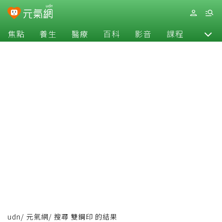
焦點
養生
醫療
百科
影音
課程
退休
udn
/
元氣網
/
搜尋 雙鋼印 的結果