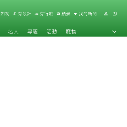
好如初
有設計
有行旅
願景
我的新聞
名人
專題
活動
寵物