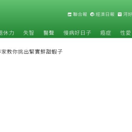
聯合報
經濟日報
河
退休力
失智
醫聲
慢病好日子
癌症
性愛
專家教你挑出緊實鮮甜蝦子