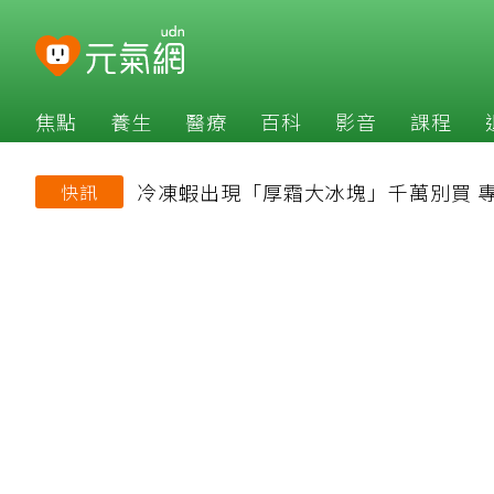
焦點
養生
醫療
百科
影音
課程
冷凍蝦出現「厚霜大冰塊」千萬別買 
快訊