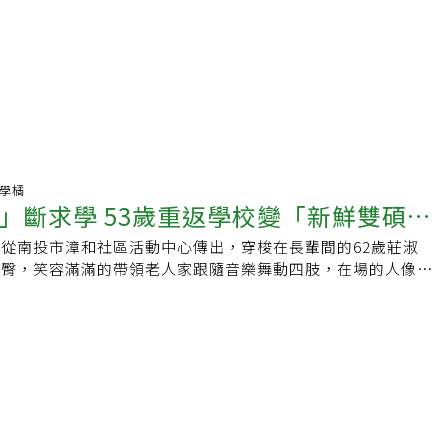
好學橘
」斷求學 53歲重返學校變「新鮮雙碩
從南投市漳和社區活動中心傳出，穿梭在長輩間的62歲莊淑
擺臀，笑容滿滿的帶領老人家跟隨音樂舞動四肢，在場的人像被
笑，「有她在的地方，就有歡樂。」不過莊淑香也是下過很大一
南開科技大學畢業典禮，莊淑香風光上台領證書，因年屆六十，
外顯眼；當時的她為圓求學夢，用6年時間完成學士、雙碩士學
讀博士班，不斷地進修，是產投班講師、樂齡規劃師，也是社區
。●為扛家計斷求學 退休追夢攻讀雙碩士莊淑香8歲時喪父，
服，獨撐家計8年，身為長女的她愛讀書，又不捨媽媽辛苦，高
忙養家，畢業後放棄升學，20歲去當女工，擔起家中經濟重
3人安穩就學。她提到，那時候薪水1天才98元，1個月不到3