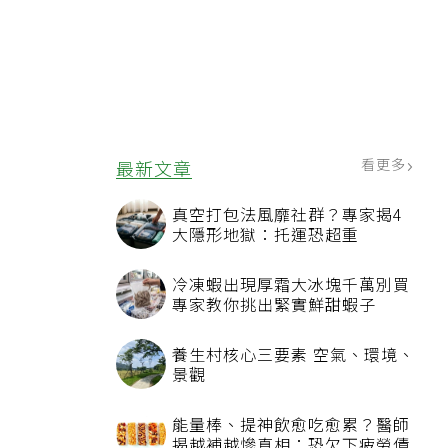
看更多
最新文章
真空打包法風靡社群？專家揭4
大隱形地獄：托運恐超重
冷凍蝦出現厚霜大冰塊千萬別買
專家教你挑出緊實鮮甜蝦子
養生村核心三要素 空氣、環境、
景觀
能量棒、提神飲愈吃愈累？醫師
揭越補越慘真相：恐欠下疲勞債