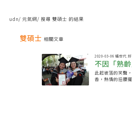
udn
/
元氣網
/
搜尋 雙碩士 的結果
雙碩士
相關文章
2020-03-06 橘世代.
不因「熟齡
此起彼落的笑聲，
士」
香，熱情的扭腰
她感染似的止不
番功夫的。3年前
在年輕學子中，格
位；她計劃再攻
指導員兼培訓講師
靠母親幫人家做衣
中時就半工半讀幫
擔，只為讓弟、妹