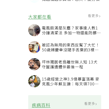
看更多
大家都在看
電風扇滿是灰塵？家事達人教1
分鐘清潔法 多加一物還能防髒汙
附著
被認為無用的東西反幫了大忙！
50歲婦慶幸沒隨手丟棄的3樣物
品
坪林獨居老翁離世無人知 13犬
守屋護遺體伴最後一程
15歲經營之神3.9億暴富落幕 麥
克風少年蘇友謙：每天領700元
過日子
看更多
疾病百科