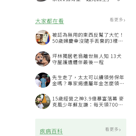
況該換新
看更多
大家都在看
被認為無用的東西反幫了大忙！
50歲婦慶幸沒隨手丟棄的3樣物
品
坪林獨居老翁離世無人知 13犬
守屋護遺體伴最後一程
先生走了，太太可以續領勞保年
金嗎？專家揭遺屬年金怎麼領，
看順位還要看資格
15歲經營之神3.9億暴富落幕 麥
克風少年蘇友謙：每天領700元
過日子
看更多
疾病百科