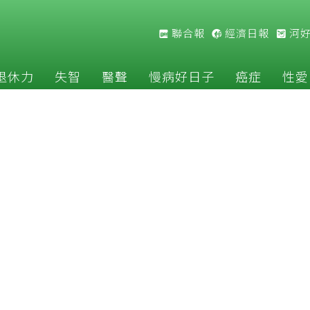
聯合報
經濟日報
河
退休力
失智
醫聲
慢病好日子
癌症
性愛