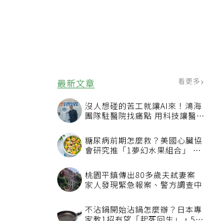
看更多
最新文章
沒人想碰的苦工就讓AI來！鴻海
團隊駐醫院找痛點 用科技讓醫療
更有溫度
糖尿病前期怎麼救？美國心臟協
會研究推「1夢幻水果組合」 酪
梨加它改善血管功能
桃園平鎮傳出80多歲夫弒妻案
家人發現緊急報案、警方調查中
不沾鍋開始沾鍋怎麼辦？日本專
家教1招有望「起死回生」，5情