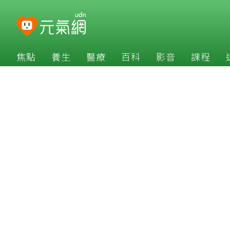
焦點
養生
醫療
百科
影音
課程