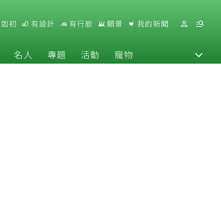
好如初
有設計
有行旅
願景
我的新聞
名人
專題
活動
寵物