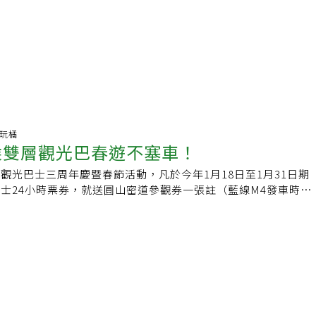
愛玩橘
乘雙層觀光巴春遊不塞車！
觀光巴士三周年慶暨春節活動，凡於今年1月18日至1月31日期
士24小時票券，就送圓山密道參觀券一張註（藍線M4發車時間
30分、11時20分有中英日韓導覽解說）或雙層觀光巴士迷你合金
小時票券，送雙層觀光巴士紙模型一張。台北市雙層觀光巴士藍
旦起，增加繞行大稻埕地區，方便遊客到訪大稻埕遊客中心、台北
夏觀光夜市等景點，一睹大稻埕的萬種風情。紅線路線自去年起
區，讓遊客能更方便地造訪百年古剎-龍山寺、華西街夜市及剝
著名景點，帶領遊客走進艋舺地區的歷史隧道。春節期間也歡迎
上來搭乘雙層觀光巴士，暢遊台北景點，讓您造訪台北景點之
層觀光巴士從高處俯瞰台北市風光的樂趣，讓您一窺不一樣的台