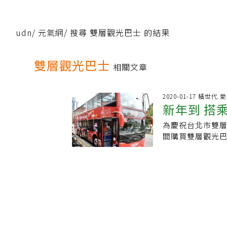
udn
/
元氣網
/
搜尋 雙層觀光巴士 的結果
雙層觀光巴士
相關文章
2020-01-17 橘世代.
新年到 搭
為慶祝台北市雙層
間購買雙層觀光巴
9時40分、10時
車一輛；購買四
線從2020年元
霞海城隍廟及寧
延駛龍山寺艋舺地
皮寮歷史街區等
中、南部鄉親北
餘，也能享受雙