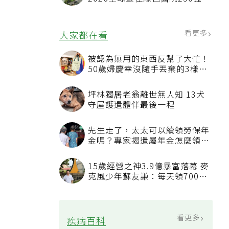
首屆評選即入榜 全台僅兩院獲
選 四葉績效指標居台灣最佳
看更多
大家都在看
被認為無用的東西反幫了大忙！
50歲婦慶幸沒隨手丟棄的3樣物
品
坪林獨居老翁離世無人知 13犬
守屋護遺體伴最後一程
先生走了，太太可以續領勞保年
金嗎？專家揭遺屬年金怎麼領，
看順位還要看資格
15歲經營之神3.9億暴富落幕 麥
克風少年蘇友謙：每天領700元
過日子
看更多
疾病百科