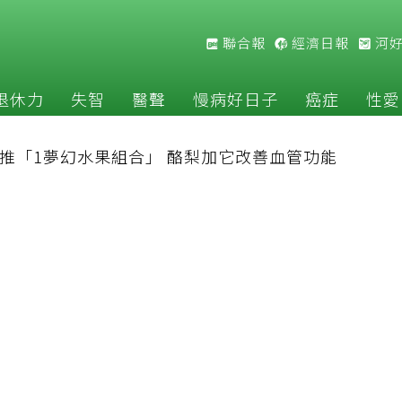
聯合報
經濟日報
河
退休力
失智
醫聲
慢病好日子
癌症
性愛
推「1夢幻水果組合」 酪梨加它改善血管功能