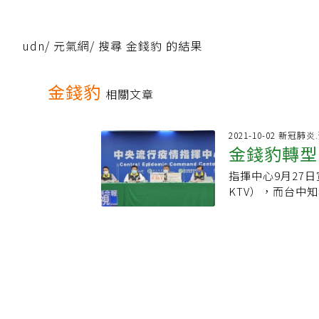
udn
/
元氣網
/
搜尋 金錢豹 的結果
金錢豹
相關文章
2021-10-02 新冠肺
金錢豹轉型
指揮中心9月27
規
KTV），而台中
的視聽歌唱牌照，
者恐「陽奉陰違
表示，「我相信
視聽歌唱場所（自
飲水外不得飲食
清消包廂環境設備
規定。對於媒體詢
中說，「我相信