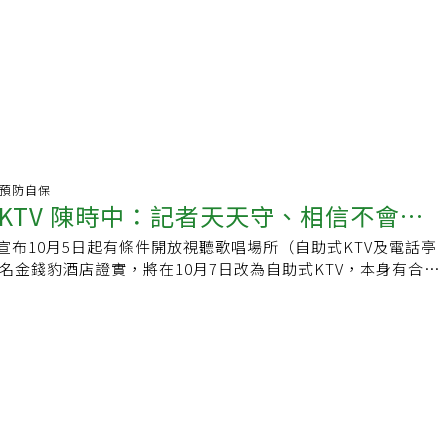
炎.預防自保
KTV 陳時中：記者天天守、相信不會違
日宣布10月5日起有條件開放視聽歌唱場所（自助式KTV及電話亭
知名金錢豹酒店證實，將在10月7日改為自助式KTV，本身有合法
為了員工生計才決定跟進。外界認為，金錢豹轉型自助KTV業
」，若沒做好防疫措施如何稽查？對此，指揮中心指揮官陳時中
不會，記者都在等著，想違規也沒辦法」。指揮中心日前公布，
助式KTV及電話亭KTV）於10月5日起有條件開放，但須遵守除
，須全程戴口罩（包括使用麥克風時）；每組顧客消費完畢，應
；維持場所良好通風，每2小時進行換氣，加速室內空氣循環等
問，金錢豹轉型自助KTV，若沒做好防疫措施如何稽查。陳時
不會違規」，因為記者都在等著，想要違規也沒辦法，不過有人