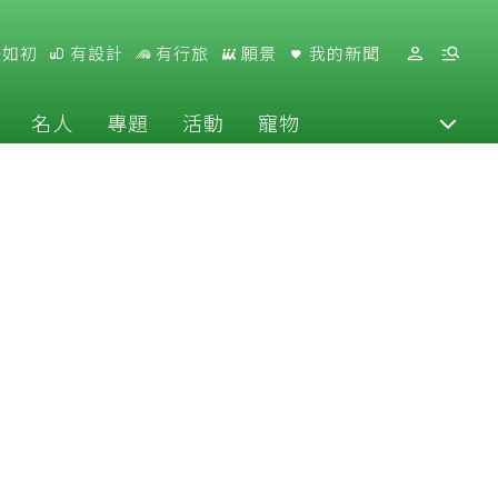
好如初
有設計
有行旅
願景
我的新聞
名人
專題
活動
寵物