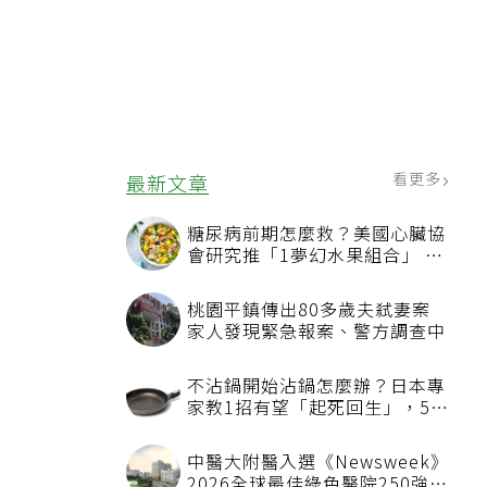
看更多
最新文章
糖尿病前期怎麼救？美國心臟協
會研究推「1夢幻水果組合」 酪
梨加它改善血管功能
桃園平鎮傳出80多歲夫弒妻案
家人發現緊急報案、警方調查中
不沾鍋開始沾鍋怎麼辦？日本專
家教1招有望「起死回生」，5情
況該換新
中醫大附醫入選《Newsweek》
2026全球最佳綠色醫院250強