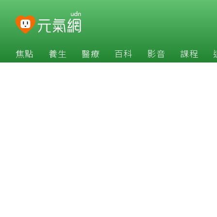
焦點
養生
醫療
百科
影音
課程