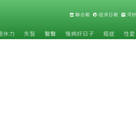
聯合報
經濟日報
河
退休力
失智
醫聲
慢病好日子
癌症
性愛