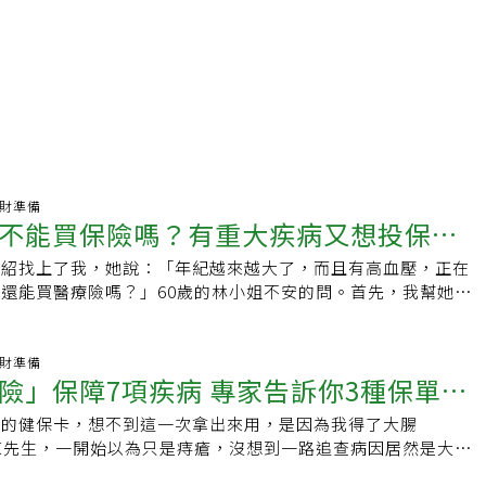
.理財準備
不能買保險嗎？有重大疾病又想投保，
介紹找上了我，她說：「年紀越來越大了，而且有高血壓，正在
做
還能買醫療險嗎？」60歲的林小姐不安的問。首先，我幫她檢
上持有的保單，她的確需要補強醫療險，尤其是實支實付保險，
保的保單中附加實支實付醫療險，並加買一張終身醫療。 身體
能投保醫療險嗎？保險公司是這樣看的……目前保險公司除優良
.理財準備
險」保障7項疾病 專家告訴你3種保單要
外，一般將客戶的體況分為三種，分別是標準體、次標準體、拒
體況審核後會有的結果是：標準體正常體承保：倘若被保險人身
用的健保卡，想不到這一次拿出來用，是因為我得了大腸
病史或該病史不會增加保險公司未來的風險承擔，可以立即承
陳先生，一開始以為只是痔瘡，沒想到一路追查病因居然是大腸
成三類：加費承保：被保險人的身體狀況到達一定危險程度後，
停薪，想到兩個還在求學的兒子，讓他感到非常憂心。然而，唯
障內容不變的情況下，增加承保的保費，保戶可選擇是否投保。