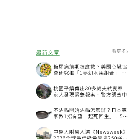
看更多
最新文章
糖尿病前期怎麼救？美國心臟協
會研究推「1夢幻水果組合」 酪
梨加它改善血管功能
桃園平鎮傳出80多歲夫弒妻案
家人發現緊急報案、警方調查中
不沾鍋開始沾鍋怎麼辦？日本專
家教1招有望「起死回生」，5情
況該換新
中醫大附醫入選《Newsweek》
2026全球最佳綠色醫院250強