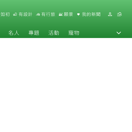
好如初
有設計
有行旅
願景
我的新聞
名人
專題
活動
寵物