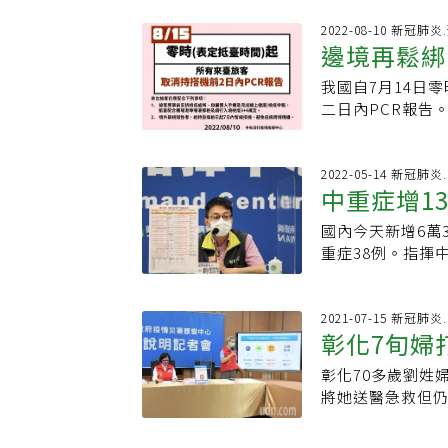
一感到安慰的是，
例如：高血壓定
家人生活也足以
2022-08-10 新冠肺
發生保險事故時
邊境再鬆綁
時，除基本醫療
損害或是疾病排
暫停工作導致的
如：胃食道逆流.
我國自7月14日
性疾病通常需要
以除外或加費條
二日內PCR報告
醫療照護費用，往
風…。如果有相
日內PCR報告。
奇，已經有投保
有辦法投保或選
限制牽涉取得報
全球人壽表示，
麼保險就沒有意
機場還是需做唾
2022-05-14 新冠肺
「住院」才會啟
中重症增1
公司一般會請客
國家已免除旅客搭
他疾病，癌症險
檢，只要我們提
檢測及入境檢疫「
險」、「重大傷
國內今天新增6萬
斷。如果保險公
15日零時起，「
符合保單給付的
重症38例。指揮
保險公司則會取
者，仍維持自採檢
作為治療費用，
20至90多歲，
是會建議投保，
BA.5疫情可能
用煩惱。但這三類
多歲男性有施打
高齡社會下，退
另應確實遵守現
項疾病，包括癌
後因呼吸衰竭、加
2021-07-15 新冠肺炎
備。提前規劃不
檢疫與居家隔離
彰化7旬婦
瘓、重大器官移植
尿病跟慢性系統
況下享有便宜的
族群，應時時關
賠。「重大傷病
說，一名40多歲
做多元化的投資
速快篩或就醫。
彰化70多歲劉姓
非屬除外項目的
病，後來因為呼
資金的穩定增長
籲請旅客抵台後
將她送醫急救但
立重大傷病診斷
今天新增中重症個
理、簽署人大學講
情、變異株威脅
局人員到彰化殯
文件，就能申請
沒接種疫苗。依
證高級理財規劃顧
疫造成重大威脅
很想知道原因，