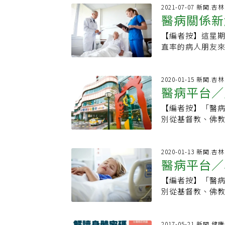
10至20多項特
沒接種疫苗，呼
紀人國家考試合
全程陪同注意3天
2021-07-07 新聞.
有家族病史 注意
死亡40人有38
家考試合格
醫病關係新
疲憊，待在房間裡
需求、預算及家
治療，但最後不幸
的孫子沒看到她
在保障範圍內，若
且年齡偏大，超過
【編者按】這星
兒；婦人的女兒
傷病險，才能確
直率的病人朋友
臥在房內，送醫
截至今年1月底國
工主任分別說出
世，死因待相驗
就有1位領有重大
福」，道盡了醫
療院所，在接種前
物費用昂貴，重
到「好醫生」的
2020-01-15 新聞.
能會出現一些急
涵蓋22大類、可
醫病平台／
種不一樣的答案
適，也可聯繫鄰
大疾病險，除了
會聽到，好醫師
【編者按】「醫病
「保障型保險平
理想的醫病關係
別從基督教、佛
病險，保費比市面
割的病人」人類
主教與基督教的
人可以用較便宜的
變，醫療也不例
兒童發展的觀點
重大疾病險、定
科技的快速發展
兒科重症專家，
2020-01-13 新聞.
上重大疾病險的附
於疾病的認識、
醫病平台／
方面的照護經驗
病險降到12％，
每隔十年就會有
師的「照顧重病
重大疾病，保障範
的。除了醫療內
【編者按】「醫病
教授欣聞呂醫師
動脈繞道手術、
而有所不同。在
別從基督教、佛
童少年對死亡的
壽險給付，且針對
頭有臉的階級，
主教與基督教的
複雜的議題能有
度。也因為這屬
資訊有限的環境
兒童發展的觀點
彩。兒童的死亡
宜重大疾病險也有
的話被賦予可信
兒科重症專家，
2017-05-21 新聞.健