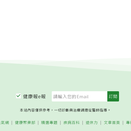
 「所以的人都會死嗎？」 「告訴我什麼不會死？」是用來評估
置身事外，病人必須決定及承擔自己想接受的治療方式及結果。
和護理師溝通。經過幾次治療，才知道小朋友的心事：半夜地震
理賠全數保險金額。官員說，上述七項重大疾病中有四種，即
但是也有要兒童進一步說明回答的理由，或者用圖像或故事要兒
前，得對疾病有一個程度的了解；病人越了解自己罹患的疾病，
到門外，又回去要帶妹妹時，房屋倒下來，他再也沒有看到爸爸
、癱瘓、心肌梗塞」等，有人發病後並不嚴重，例如原位癌或邊
關問題。另外，兒童並不是到某個年齡就全部給一致的答案，要
討論，也越不會有「任人宰割」的無力感。「醫病共享決策」不
叔說爸媽妹妹都升天了，要他披麻帶孝拜父母，但他相信爸媽會
亡機率並不高，將被歸類為輕度重大疾病，將採一定比率理賠，
童通過的年齡作為達到死亡概念的年齡？各硏究報告並不一致。
由意願，也讓病人有身為人的尊嚴，是一個自由民主社會風氣之
穿那個衣服拜爸媽，他們就不會回來了！」因此他無論如何都不
賠保額的百分之卅，保額若是一百萬元，就理賠卅萬元。保險局
理三十多篇硏究，發現報告這三個死亡概念的發展年齡從未滿四歲
近年來醫界積極倡議的醫病新關係。俗話說，買東西時要「貨比
了令人心酸感動！兒童是成長的個體上面的兩個例子告訴我們，
改規定，預計最快今年上半年，可將重大疾病險分成「輕度和重
以50%兒童通過的年齡來計算，約60至70%的硏究，這三項概
買了後悔。病人的健康遠比買賣的貨物重要得多，而且一旦接受
法，成人認為不可理解的奇怪行為，其實都可以解釋，只是兒童
新型重疾險，都須依新的定義來設計保單，讓民眾選擇更明確，
之間發展出來的。進一步分析約十分同時對參與兒童施與皮亞傑
也許就不能回復到從前；買東西都還會不嫌麻煩地多方比較，治
法和相關的人溝通，大人也不知道兒童的心理，而造成兒童和大
爭議。保險局也檢討，自民國九十五年起實施的傷害險理賠「殘
恆、可逆或時間概念的硏究，發現兒童發展出死亡概念與其認知
的時候，不是更應該參考多位醫師的意見嗎？姑且不論不同醫師
拒絕打點滴的四歲孩子，看到隔壁床病人的黃疸和注射黃色的點
年將自過去的「十一級、七十五項」，改為「十一級、七十九
大致相符，並沒有明確一致的關係。也就是說，兒童瞭解死亡的
南轅北轍、專業重點不盡相同，也先把「醫德」兩字放在一旁；
樣事情連結起來，不像成年人可以把產生黃疸的病和用黃色的點
身體傷殘項目；例如脾臟切除，也算體殘，未來可申請傷害險或
運思期後段到具體運思期之間發展出來的。綜合後來的硏究，死
花點時間看（閱讀吸收醫學知識）、聽（醫師的說明及建議）、
認知，因此醫生要注射點滴，產生極大的恐懼，強烈的抗拒打
百分之五的理賠金。
童最早發展出來的，約五至六歲，其次是死亡的普世性和機能停
醫師討論），有了這麼多資訊再三思考以後，就會知道哪個醫師
孝的男生，對死亡的不可逆性還沒有完全了解，也可能情緒的需
，最晚是死亡的原因，約七至十歲，要到小學中年級兒童才發展
自己的，也不怕自己的醫療權益受損了！
會再回來，因此強烈拒絕接受父母已經死亡的儀式和行為。這兩
。兒童死亡概念的發展並沒有和認知發展完全一致，是因為經驗
，兒童是成長中的獨立的個體。本文主題是照顧重大疾病和瀕臨
，當腦功能具備了發展這些概念的能力時，環境經驗教育可以促
這裡先概括敍述兒童的人際關係、情緒、語言發展，並對認知發
的發展。孩子的親友生病甚至死亡，家人的說明和處理的態度、
助大家了解兒童的心理。兒童的社會人際關係發展，嬰兒時期最
健康報e報
及兒童繪本故事、和卡通，都可能出現死亡相關議題，而影響死
照顧者建立依戀關係，安全的依戀關係是後來自我和人我關係的
間。害怕死亡是另一個和照顧生病的兒童有關的議題。知道死亡
發展二人和更多人之間的人際社會關係和互動技巧。兒童的情緒
加害怕死亡，尤其是害怕和親人分離，以及孤單無助。了解部分
本站內容僅供參考，一切診斷與治療請遵從醫師指導。
會哭，隨著年齡增加，情緒的種類越來越多、越來越複雜。嬰幼
心死了看不到、聽不到、火葬會痛。但了解死亡的普世性會減少
者的情緒，對自己的情緒的認知和表達也逐漸發展出來，對其他
以後還會碰到離開的親友。有硏究顯示，四至八歲兒童，死亡概
元氣網
健康聚樂部
精選專題
疾病百科
退休力
文章首頁
專
多的了解，越來越會察言觀色，然後逐漸發展出比較完整將心比
害怕死亡的程度成反比，即越了解死亡的概念可以降低對死亡的