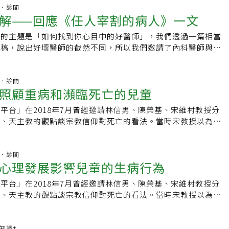
定疾病，有的保險公司甚至針對阿茲海默症、帕金森氏症等理賠。
籲大家接種疫苗，打疫苗會有較好保護力。指揮官陳時中表示，
格考試院人身保險代理人國家考試合格考試院財產保險經紀人國
至5天，不然發生事情沒人知道。劉姓婦人打完疫苗後覺得身體
杏林．診間
保障範圍這三種保單要怎麼選擇？國泰人壽表示，最好是依自身
人有重大疾病，18人有簽署放棄急救同意書（DNR），大家都盡力
解——回應《任人宰割的病人》一文
休息，婦人平常都在早上7點左右就起床，本月10日上午，同住
庭狀況來選擇，像是有家族病史者，就要特別考量家族疾病是否
往生；有2人沒有重大疾病，以接種紀錄來看有15人沒打疫苗，
，到婦人房外敲門卻沒有回應，趕緊打電話給婦人在台北的女
不包含在7項疾病的重大疾病險內，可以選擇特定傷病險或重大
80歲以上有超過22人，年齡都偏高。
期的主題是「如何找到你心目中的好醫師」，我們透過一篇相當
連絡在新竹的弟弟，由他返家查看，最後破門而入發現婦人已倒
實轉嫁疾病發生時的經濟風險。富邦人壽表示，據衛福部統計，
來稿，說出好壞醫師的截然不同，所以我們邀請了內科醫師與社
仍不治。彰化縣衛生局長葉彥伯指出，婦人接種疫苗兩天後去
人重大傷病證明有效領證人數已高達99.4萬人，等於每24位國人
他們對這問題的看法。台語有句非常傳神的「先生緣、主人
釐清，慢性病患及長者接種疫苗可選擇離家近，或平常熟悉的醫
傷病證明，儘管有健保制度，但有些健保不給付的新型療法或藥
病關係的真諦。「緣」是十分抽象的一個字，但如果你問那些找
由醫師評估身體狀況，在接種疫苗後的15分鐘至30分鐘內，可
大傷病險具有保障範圍廣、理賠給付清楚明確的優勢，保障範圍
病人或家屬，他們心目中的「良醫」好在那裡？也許你會聽到各
杏林．診間
性的反應症狀，可在現場處理，若長輩獨居，接種疫苗後身體不
細分300項以上的重大傷病。保障型保險平台 保費便宜3成想買重
照顧重病和瀕臨死亡的兒童
，而有些人就會說出「緣」這個字，再仔細追問下去，很可能就
里及社政系統提供協助。
透過業務員向壽險公司投保外，也可以透過金管會主導成立的
就是那種我覺得我可以「信任」與「尊重」的醫師。事實上，最
平台」在2018年7月曾經邀請林信男、陳榮基、宋維村教授分
台」進行投保，因為省去業務員佣金，透過這個平台投保重大疾
就是醫師與病人、家屬之間能夠「彼此尊重與信任」。「任人宰
教、天主教的觀點談宗教信仰對死亡的看法。當時宋教授以為天
上便宜3成。金管會推出「保障型保險平台」，主要目的是讓國
社會中發生的行為，會因著社會的群體價值觀還有環境變化而改
信仰對死亡的方面差異不大，而提出以他的兒童精神科專長，由
金額擁有基本的保障型保險。目前平台上主要有3大險種，包含
外。醫療行為涉及醫生、病人、醫療內容，以及醫病關係。因著
來探討不同年齡的兒童對死亡的概念以及照顧上的需要，並推薦
期壽險、小額終老保險。重大疾病險在平台內受歡迎，目前市面
，醫學的進步在百年內就超越了過去幾千年的緩慢步伐，像是對
呂立醫師以其在台大負責及發展兒童安寧服務的經驗來撰寫臨床
杏林．診間
加費用率都要20%左右，但在金管會要求下，平台上的重大疾
人體器官的了解、治療媒介的創新、還有醫療器材的發明運用，
心理發展影響兒童的生病行為
。想不到今年剛過了新年，我們終於接到趙芳欣護理師與呂立醫
加上省去業務員佣金，讓保費可以比市面上便宜許多。平台上的
突破性的發展；所以，沒有任何一種疾病的治療方式是永遠不變
和瀕臨死亡的兒童」的經驗分享。更想不到的是在國外度假的宋
圍與市面上相當，都是7項重大疾病，包括急性心肌梗塞、冠狀
容以外，醫生、病人、以及醫病關係，也隨著社會大環境的改變
平台」在2018年7月曾經邀請林信男、陳榮基、宋維村教授分
來稿，竟然在很短的時間內將他一年半前就動筆的文章分為「兒
末期腎病變、腦中風、癌症、癱瘓、重大器官移植等，但不會有
幾十年前的台灣，只要從事「師」字級的行業，在社會上就是有
教、天主教的觀點談宗教信仰對死亡的看法。當時宋教授以為天
概念」與「照顧重病和瀕臨死亡的兒童」兩部，讓讀者可以對這
急性心肌梗塞、腦中風後障礙、癌症、癱瘓等4疾病只理賠重
普遍受到民眾尊崇。因為，不管是老師、律師、或醫師，在當時
信仰對死亡的方面差異不大，而提出以他的兒童精神科專長，由
更深入的了解。非常感謝這些有心人的努力使「醫病平台」更精
於金管會的政策、保費又比市面上便宜，因此民眾在平台上買便
中就是知識代言人，而這些人確實也是社會的精英份子，因此講
來探討不同年齡的兒童對死亡的概念以及照顧上的需要，並推薦
概念的發展一般來說，成人認知的死亡包含三個核心基本概念，
限制，每人投保最高保額不得超過50萬元。大部分壽險公司提
與不可被質疑的特性。另外，早期的台灣社會處於戒嚴的狀態，
呂立醫師以其在台大負責及發展兒童安寧服務的經驗來撰寫臨床
康知識+