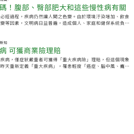
逐漸發展出來的。一、死亡的不可逆性(irreversibility)，
或20年期供選擇，若是年輕族群可優先考慮20年期，熟齡族則
碼！腹部、臀部肥大和這些慢性病有關
考不質疑盲目服從的習性，更加強了專業人士的權威感。然而，
。想不到今年剛過了新年，我們終於接到趙芳欣護理師與呂立醫
活。兒童在了解死亡的不可逆性之前，認為死亡是暫時的、可逆
障，最高可續保至70歲。
社會上思想自由的風氣日盛，與此同時，網際網路的快速發展提
和瀕臨死亡的兒童」的經驗分享。更想不到的是在國外度假的宋
可以醒來，像外出旅遊會回來。吃東西、喝水、許願、祈禱、魔
生必經過程，疾病仍然讓人聞之色變。由於環境汙染增加、飲食
平台，不僅是醫療專業人員，一般民眾取得新知識的管道也越來
來稿，竟然在很短的時間內將他一年半前就動筆的文章分為「兒
使死人活過來。許多兒童說送到醫院治療就會復活，可能認為死
改變等因素，文明病日益普遍，造成個人、家庭和健保系統負
學知識不再被醫師獨佔，醫師往日的威權形象慢慢地變成提供病
概念」與「照顧重病和瀕臨死亡的兒童」兩部，讓讀者可以對這
的。二、死亡時身體所有的機能都消失、停止
盛行率在性別、身體特徵、種族等方面存在差異，想預防重大疾
角色，醫病關係與過去完全不同。病人想要了解疾病，不必透過
更深入的了解。非常感謝這些有心人的努力使「醫病平台」更精
nality/cessation )了。兒童發展出死亡時所有的機能都停止的概念之
什麼部位加強篩檢，維持健康生活？請參考本刊整理的圖表。
就可以查到資料；對於醫師所解釋的病情，病人也可以提出疑
需要打點滴治療，醫護人員和家長不論如何說明，小朋友都不肯
身體機能部分消失，如心跳停止、不會呼吸、不會動、不會吃，
資料來源／世界衛生組織、美國疾病管制局、英國國民保健署、
癌新知
溝通。因為民智大開，近年來醫界興起了「第二意見諮詢」
需要，用強制的手段抓住打針並用板子固定，她的哭聲全病房的
病 可獲商業險理賠
能存在，還會痛、會害怕、會思考、知道不能被親人愛，而對死
路 版面構成／李彥民、蔡佩芸
ion Consultation）以及「醫病共享決策」（Shared Decision
，小兒科醫師只好把點滴拔掉，照會兒童精神科醫師協助。我到
一般是兒童看得到的會先停止，看不到認為還存在。三、死亡的
風氣。從診斷疾病開始，該疾病對人體的影響多大、怎麼治療、治療
個四歲女童，隔壁床是位嚴重黃疸的小朋友。我向媽媽和小朋友
大疾病，僅症狀嚴重者可獲得「重大疾病險」理賠，但這個現象
rsality)，所有的人都會死，沒有例外。具有這個概念之前，兒童相
哪些，由這一連串的問題可知，診療疾病是一個複雜且環環相扣
請小朋友到遊戲室玩，她抱著娃娃和我玩扮家家酒。我發現她的
會昨天重新定義「重大疾病」，罹患輕度「癌症、腦中風、癱
不會死，常提到的有親人、老師不會死。問兒童自已會不會死？
師對疾病的診斷及認知往往不盡相同，更不用說接著提出的醫療
稱讚她很聰明，她笑了起來，說「老師也說我很棒」，我抱起她
，如原位癌、邊緣性卵巢癌，未來投保新保單，將可獲得一定比
說自己很老了會死。除了上述三個核心概念之外，有些學者把知
一個疾病的治療方式，並非只有單一選項，而是必須在評估病人
身體檢查，然後說：「娃娃生病了，要打針治療，好不好？」她
患癌症等重大疾病比率，逐年提高。根據健保相關單位統計，到
usality)是生病、年老或是受傷等外來的原因而造成身體機能的
，選擇有效但又不造成太大副作用的治療方針。因為醫療是這麼
「不可以！」我說：「打針才會好耶！」 「打針會變黃，我不
人領取重大傷病卡數目已達九十六萬多張，其中不少就是因為罹
不聽話、做錯事造成的，以及非軀體的延續(noncorporeal
為，為了詳細了解疾病及其治療方法，每個病人都有權利徵詢另
打針！」她搶著說，都要哭出來了。我想到她隔壁床是嚴重黃
如癌症，因此商業重大疾病險銷售成績一直不錯，市場接受度很
ion )，如宗教的復活、轉世等靈性概念，包括在死亡的概念裡，但不是
醫師的意見，再決定接受哪一種治療。這就是所謂「第二意見諮
維他命B的黃色，原來她認為黃色的點滴液造成黃疸而拒絕打
說，目前商業重疾險，未畫分成輕、重度，造成部分罹患重大疾
兒童發展死亡概念的年齡和相關因素一般是用訪談兒童的方式來
利的醫療環境下，「第二意見諮詢」早已是許多病人罹患重大疾
護士帶我們去看另一個打點滴的小朋友，打黃色的藥水，但小朋
微的民眾無法獲得理賠，引發不少爭議；保險局因而決定修改保
念發展，譬如「如果人死了，能再活起來嗎？」 「如果人死
前，所採取的策略。另外，由醫師提出疾病各種不同處置之實證
請她的小兒科醫師向她說明，在媽媽的保護下，她開始接受點滴
重新定義重大疾病險內容，讓症狀較輕的重疾患者，未來也可獲
墓很久，能再活起來嗎？」用來評估死亡的不可逆概念；「如果
人解說，同時病人則提出個人的想法與問題，彼此討論，共同達
一個六歲的男生，九二一大地震時父母雙亡，叔叔協助辦喪事，
，傳統重大疾病險理賠項目，基本有七項，包括「腦中風、癌
/能(逐一問下列六項：食物、上廁所、空氣、走動、作夢、水)
療選項。這個操作模式即所謂「醫病共享決策」。在這樣的醫病
披麻帶孝行禮致敬，但小朋友堅拒披麻帶孝，叔叔生氣打他，他
冠狀動脈疾病、慢性腎衰竭、癱瘓及重大器官移植」等；這七項
死亡時機能停止的概念；「告訴我什麼會死？若沒有說到人，主
師必須負起醫療專業的責任，但病人不能把照顧自己身體的責任
於是尋求在災區救援的兒童心理工作人員協助。他不大說話，可
度」重大疾病，發病後，若狀況嚴重，符合保單規定的理賠標