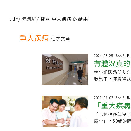
udn
/
元氣網
/
搜尋 重大疾病 的結果
重大疾病
相關文章
2024-03-25 退休力
有體況真的
林小姐透過朋友
你應該這樣
服藥中，你覺得我
視了一下目前手
因此建議她在原投
狀況不佳，就不
2022-09-03 退休力
「重大疾病
體有不同的商品
保體。依年齡、
「已經很多年沒
怎麼選擇
體健康、本身無
癌⋯」，50歲的
保。次標準體分
癌，只能先留職
保險公司會在保