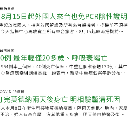
當初有投保重大疾病險，100萬元的保險金讓他可以安心治療，
期服藥…。削減給付：不另加收保費，但在訂約後的約定期間內
維持。當生活中不幸遇到惡性腫瘤、心臟、腦血管等重大疾病
炎.預防自保
，依一定比率削減保險金額給付。除外條件：將身體某個部位的
 8月15日起外國人來台也免PCR陰性證明
險作為治療時的給付外，要治療這種重大疾病，需要的看護費、
除在理賠範圍。並會附上批註書告知保戶原因及除外的範圍。例
金錢損失等，都是疾病來臨時要面對的經濟壓力。重大傷病或慢
.。拒保體：5.拒保：保戶身體狀況危險程度過高，保險公司無法
零時起放寬國人、持有效居留證及所有來台轉機者，搭機前不須持
較長的時間進行治療或休養，這期間不但收入可能中斷，再加上
件承保，最後會以拒保處理。例如：糖尿病或重大疾病、腦中
。今天指揮中心再放寬至所有來台旅客，8月15起取消搭機前二
往成為家中經濟負擔。重大疾病險 保障7項疾病許多民眾好
關疾病又想要投保，應該這樣做我建議林小姐先不要擔心一定沒
指揮官王必勝表示，外國人占入境旅客10%，主要是因為48小時
基本的住院醫療險或癌症險，還有必要再投保重大疾病保障嗎？
擇隱瞞病史。首先，如果有隱瞞病史，有可能之後就不理賠，那
告和轉機等，且國外要找到採檢院所不易；但來台旅客入境時在
傳統的醫療險，不論是定期、終身或實支實付醫療險，大多以
義。其次，只要我們詳實填寫健康告知事項，倘若有病史，保險
液採檢。因應各國邊境管制政策已逐步開放，經評估國際間多數
炎.台灣疫情
動理賠機制，而癌症險也必須「罹患癌症」才會理賠，若罹患其
30例 最年輕僅20多歲、呼吸衰竭亡
戶申請病歷摘要或補充問卷等文件，有些保險公司會要求加做體
機前檢驗報告規定，並考量現行我國仍維持入境機場唾液PCR
就不理賠。目前市面上重大疾病保障，基本可區分為「重大疾病
供的相關資料越詳盡，保險公司的核保部也會有更適合的風險判
3+4」等措施，可於邊境進行防疫，故自航班表定抵台時間8月
病險」與「特定傷病險」，這三類保單的理賠方式相同，都是在
3964例本土個案，40例死亡個案，中重症個案新增130例，其中
司有條件的承保，也會先書面告知，若保戶不同意批註的條件，
所有來臺旅客」搭機前取消持二日內PCR報告。但境外篩檢陽性
條件下就直接給付一筆理賠金，這筆理賠金運用彈性，可以及時
中心醫療應變組副組長羅一鈞表示，新增中重症個案年齡分布在
消該次的投保。但我會建議，如果加費費用在可負擔範圍內，還
日起7日內暫緩搭機，避免疫病跨境傳播。王必勝也表示，最近
或是請看護、基本生活費用等，在黃金治療時期不需為了醫療費
有許多有慢性病，最年輕為一名20多歲男性。羅一鈞表示，這名20
畢竟和龐大醫療費比起來，保險費還是比較少的。在即將邁入超
再起，請民眾依指揮中心建議施打疫苗，未完整接種者請速接種。
保單，在理賠認定上有所不同。「重大疾病險」基本上是保障7
兩劑疫苗，本身有慢性神經系統疾病，長期使用呼吸系統，染疫
休規劃除穩定的現金流外，還需要考慮到醫療和長期照顧的準
行防疫規定，包括平時落實戴口罩、勤洗手。一旦確診或需居家
症、心肌梗塞、冠狀動脈繞道手術、腦中風、慢性腎衰竭、癱
重本身神經肌肉疾病而死亡；另外一名30多歲男性，本身有糖
.COVID-19疫苗
僅可以確保更穩定的生活品質，還可以在年輕時，狀況良好的情
時，應配合隔離及檢疫措施。高齡、幼兒、重大疾病病人等脆弱
打完莫德納兩天後身亡 明相驗釐清死因
手術等，只要醫師診斷確定罹患這7項重大疾病，就會啟動理
疾病，染疫後合併敗血性休克死亡，他沒有接種疫苗。羅一鈞
保費，且比較容易通過核保。倘若體況真的無法承保，建議提早
心其健康，避免有症狀或有暴露史的家人朋友接近；一有疑症狀
險」則較單純，只要被保險人初次罹患疾病，並取得健保署核發
也有神經系統疾病，一開始到急診求診，發現有代謝性酸中毒疾
規劃一個醫療專戶，例如：股票、債券、房地產等，以確保退休
指揮中心提醒，全球疫情雖有持平略降趨勢，惟疫情瞬息萬變，
婦人本月8日在衛生所接種莫德納疫苗，隔兩天倒臥在房內，家屬
「重大傷病證明文件」，或「區域醫院」層級以上的醫療院所開
吸窘迫跟酸中毒過世，有接種二劑疫苗。羅一鈞表示，整體來講
和財務的穩健性。作者／徐采蘩經歷：統一保險經紀人公司總經
仍務必遵守各項檢疫、防疫措施。指揮中心將持續監視國際疫
仍不治，婦人有高血壓，沒其他重大疾病，明天將由檢警及衛生
書、病歷摘要或其他足以證明符合全民健保「重大傷病」之證明
案，大多數是60歲以上，中症有20人沒接種疫苗、重症有14人
師專業證照：高齡金融規劃師家族信託規劃師台灣CFP®國際認
及旅客入境篩檢執行情形，如國際疫情變化且經評估將對我國防
儀館相驗，釐清死因。家屬指出，家人打了疫苗兩天後就走了，
理賠。「特定傷病險」則是依照各家商品設計不同，基本上包含
照我國人口比，未接種疫苗比例少，但是中重症死亡個案中多數
問大陸CFP金融理財師大陸CPB私人銀行家考試院人身保險經
時，不排除再重啟此項措施。
在釐清真相前，希望政府能提醒民眾，家中長者打疫苗前，必須