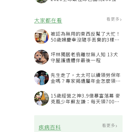
首屆評選即入榜 全台僅兩院獲
選 四葉績效指標居台灣最佳
看更多
大家都在看
被認為無用的東西反幫了大忙！
50歲婦慶幸沒隨手丟棄的3樣物
品
坪林獨居老翁離世無人知 13犬
守屋護遺體伴最後一程
先生走了，太太可以續領勞保年
金嗎？專家揭遺屬年金怎麼領，
看順位還要看資格
15歲經營之神3.9億暴富落幕 麥
克風少年蘇友謙：每天領700元
過日子
看更多
疾病百科