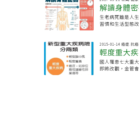
而兒童的死亡概念也是
供繳費年期1年期
解讀身體密
人民被養成不思
方面的照護經驗
知道人死不能復
可用1年期強化保
隨著戒嚴解除，
師的「照顧重病
的，像睡覺一樣
生老病死雖是人
供了知識共享的
教授欣聞呂醫師
術、醫療等可以
習慣和生活型態
越多。因此，醫
童少年對死亡的
亡和生病是相似
擔。各種疾病的
人服務與諮詢的
複雜的議題能有
(nonfunctio
病，你我該注意
醫師，只要上網
彩。一個小朋友
前，認為死亡時
《點我看大圖》
2015-01-14 癌症.抗
問、跟醫師討論
接受，因為病情
輕度重大疾
但是還有部分機
衛服部、取材自網
（Second Opin
人聼了都受不了
亡有焦慮不安。
Making）的
病房去看她。這
國人罹患七大重
普世性(unive
的範圍及方法有
自我介紹之後，
即將改觀，金管
信某些特殊的人
的過程。不同醫
語言能力很好，
瘓、心肌梗塞」
回答會的兒童常
建議了。另外，
的娃娃，替娃娃
率理賠。國人罹
道死亡的原因(ca
的身體狀況之後
一把搶過娃娃說：
去年底為止，國
死亡，不是孩子自己
複雜又專業的行
要變黃！我不要
患重大疾病，例
continuat
外一位甚至多位
疸，點滴液是加了
高。保險局官員
所有人都接受。
詢」。在台灣便
針。於是請她的
病，但症狀較輕
評估兒童死亡的概
病尚未接受治療
友沒有黃疸，再
險單示範條款，
了，沒有埋在墳
資料，詳細與病
注射藥物治療。
賠。保險局表示
人死了，他們需要
成最佳可行之治
儀式需要小朋友
症、心肌梗塞、
嗎？」用來評估
關係中，固然醫
還是不肯聽從，
疾病將列為「重