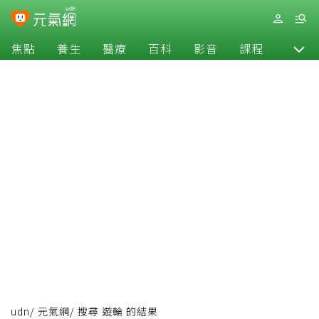
焦點
養生
醫療
百科
影音
課程
退休
udn
/
元氣網
/
搜尋 遊輪 的結果