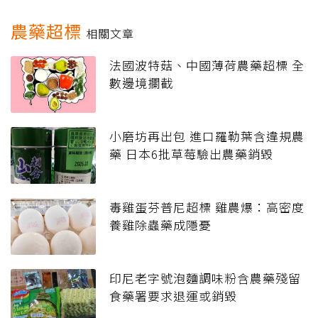
農藥超標
相關文章
法國波特菇、中國薄荷農藥超標 全
數邊境攔截
小磨坊再出包 進口羅勒葉含違規農
藥 日本6批草莓驗出農藥銷毀
毒雞蛋芬普尼超標 雞農爆：高密度
養雞除蟲藥成隱憂
印尼老字號泡麵調味粉含農藥殘留
食藥署要求退運或銷毀