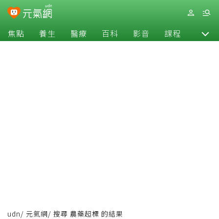
焦點
養生
醫療
百科
影音
課程
退休
udn
/
元氣網
/
搜尋 農藥超標 的結果