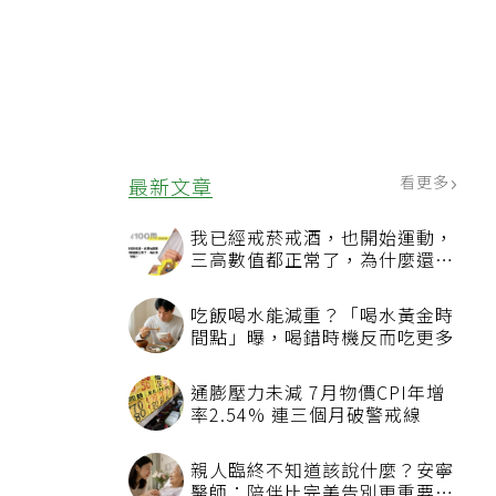
看更多
最新文章
我已經戒菸戒酒，也開始運動，
三高數值都正常了，為什麼還不
能停藥？
吃飯喝水能減重？「喝水黃金時
間點」曝，喝錯時機反而吃更多
通膨壓力未減 7月物價CPI年增
率2.54% 連三個月破警戒線
親人臨終不知道該說什麼？安寧
醫師：陪伴比完美告別更重要，