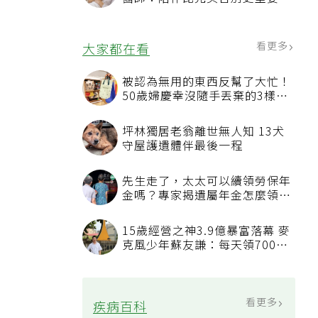
4句話值得及早說出口
看更多
大家都在看
被認為無用的東西反幫了大忙！
50歲婦慶幸沒隨手丟棄的3樣物
品
坪林獨居老翁離世無人知 13犬
守屋護遺體伴最後一程
先生走了，太太可以續領勞保年
金嗎？專家揭遺屬年金怎麼領，
看順位還要看資格
15歲經營之神3.9億暴富落幕 麥
克風少年蘇友謙：每天領700元
過日子
看更多
疾病百科