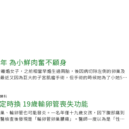
3年 為小鮮肉奮不顧身
的離婚女子，之前相當早婚生過兩胎，後因病切除左側的卵巢及
最近又因為巨大的子宮肌瘤手術，但手術的時候她為了小她5歲
醫生無論如何都要把僅存的右邊輸卵管重新接通，希望能與男友
晶。衛生福利部台南醫院婦產科主任蔡永隆表示，重接之後不一
，但是目前少子化、生育率低，只要女性有意願生孩子，醫師都
.婦科
定時換 19歲輸卵管喪失功能
女子在10多年前就已經生下兩胎，93年時因為左側的輸卵管卵
卵管及卵巢，而且認為自己應該不會再生育而做了結紮手術，但
卵巢、輸卵管也可能發炎。一名年僅十九歲女孩，因下腹部痛到
婚。最近她又因為巨大的子宮肌瘤，住院開刀，苦苦哀求醫生，
就醫檢查後發現是「輸卵管卵巢膿瘍」。醫師一度以為是「性生
第二春，男友小她5歲，而且沒有孩子，她自己的婦科疾病多，
最後才找出真正的禍首是「衛生棉條」，原來她在生理期沒有定
響到兩人的感情，希望醫生能夠將她僅存的右側輸卵管及卵巢重