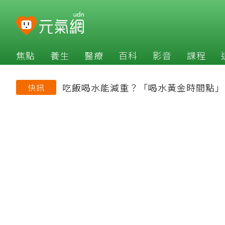
焦點
養生
醫療
百科
影音
課程
吃飯喝水能減重？「喝水黃金時間點」
快訊