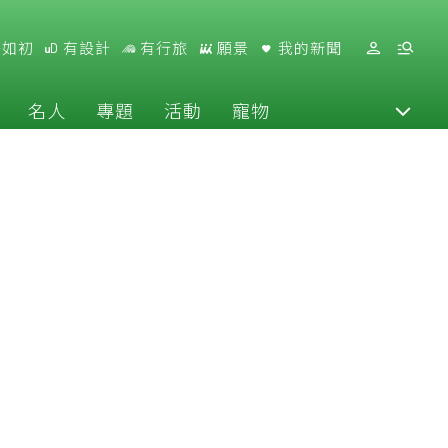
好如初
有設計
有行旅
願景
我的新聞
名人
專題
活動
寵物