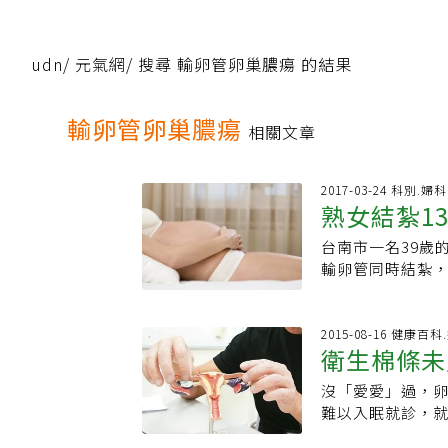
udn
/
元氣網
/
搜尋 輸卵管卵巢膿瘍 的結果
輸卵管卵巢膿瘍
相關文章
2017-03-24 科別.婦科
熟女結紮1
台南市一名39歲
輸卵管同時結紮，
的新男友，要求
共同孕育愛的結
定能夠順利懷孕
2015-08-16 健康百科
衛生棉條未
會盡力幫忙。這名
巢膿瘍，切除輸
沒「愛愛」過，
是沒想到後來離
難以入眠就診，
表示離婚之後找到
活氾濫」引起，
擔心無法生育影