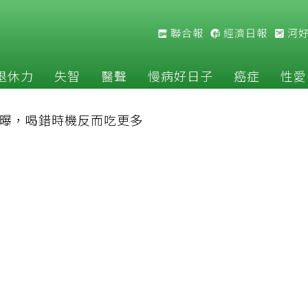
聯合報
經濟日報
河
退休力
失智
醫聲
慢病好日子
癌症
性愛
曝，喝錯時機反而吃更多