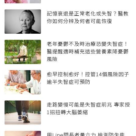
記憶衰退是正常老化或失智？醫教
你如何分辨及何者可能恢復
老年憂鬱不及時治療恐變失智症！
醫提醒適時補充這些營養素降憂鬱
風險
愈早控制愈好！控管14個風險因子
逾半失智症可預防
走路變慢可能是失智症前兆 專家授
1招扭轉大腦萎縮
用Line問長者量六力 檢測防失能