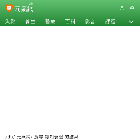
焦點
養生
醫療
百科
影音
課程
退休
udn
/
元氣網
/
搜尋 認知衰退 的結果