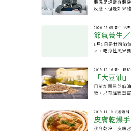
諮詢中醫師，由專
物，例如甘遂、
體溫是評斷身體
以免太刺激導致
冷氣，現代人生
貼」，運用辛溫藥物刺
成藥餅小顆粒，敷
反應，但是如果
氣，將艾絨放在肚
性易手腳冰冷、
醫角度，提升陽
透過皮膚吸收，
為陽氣不足，長期
灸1次，冷底的人
湯、右歸丸、人
材；而外形像大
以達到溫經散寒
立聯合醫院中醫
因為有些人體質
藥搭配使用。屬
桂、孜然、辣椒、八角、茴香
宇表示，在實證
的人，很容易感
2020-06-05 養生.抗
在冬至後的3個9
若為氣血兩虛，
會造成陽氣過度
節氣養生／
敏性鼻炎不適，
泌的問題、男性
果。趙品諭說，
可隨症加減用藥
比較不會受涼。
的慢性疾病及女性
病、中風，或者是
像羊肉是辛溫大
6月5日是廿四節
熱喝這四種
戶外吹風。
嚴重心肺功能不
變慢，體重飆升 
使用辛香料。趙
人，吃涼性瓜果
醫師評估，一般建
代謝變差之後，
可產生熱度，日
之前有「小滿」
了不讓體溫持續
應早睡晚醒，白
芒，同時也宣告
態變得更差。 當
時最好在室內做，
埔」，意指如果
2019-12-16 養生.聰
源，順利運送到
刊載於此★關心健
「大豆油」
蒂」，指的是台
就無法經由血液
豐年」，意思則
體內，就會造成肥
目前坊間黑芝麻
麻油
是當令的水果，
吃下肚的脂肪以
級，只有經驗豐
瓜或香瓜，晚上
低，這些物質無
能將胚芽乳中的
和肥嫩甜蜜的荔
致三高狀態的發
奧學問。蔡大哥
看，荔枝、龍眼
死等心腦血管疾病
出既保留養分又
2019-11-18 該看哪
著或嘴巴苦乾，
升1℃，身體的免
深；焙炒不足的
果，則可能皮膚
約30%。 我們
芝麻油在感官檢
冒，夏天則因為
秋冬乾冷，皮膚
時，不僅會發燒