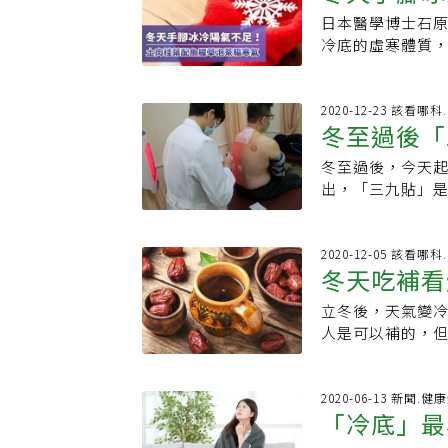
下4寸的「中極穴
流若運行不順，
病，飲食上會視當
人常熬夜，陽氣
日本醫學博士石原
寒氣
議平躺搭配精油
會不舒服、冬天
有助健康！ 郭祐
動習慣，但天冷
冷底的虛寒體質
供適合輕度子宮內
子等。 真冷底、假冷底，傻傻分不清 趙品諭指出，陽氣不足可顯現在身體各部
質，若胡亂飲食
都覺得手腳冰冷
經痛。但平常容
位，像是氣喘胸
民眾常吃鍋物進
睡晚起，白天日
病，也應諮詢醫師
性生理期不順等
鍋物未必適合每
不足有關。通常
2020-12-23 該看哪
女貞子3錢、牡丹
手術多次、年老體衰等。 她進一步說明，如果只有冬天
謹慎，否則補再
冬至過後「
早睡晚醒，避免
以中火煮滾，轉小
一樣，算是亞健
慣，並多以原型
示，俗稱「冷底
益母草偏涼，補
向著手，趙品諭提醒
冬至過後，今天起
道過敏
低油、高纖維，比起
的事物特別敏感
瘀血；紅棗益氣
體質，分成兩方向進行 真的是冷底體質！所謂：「脾為後天
出，「三九貼」是
讀》 ．從中醫五
多還是手腳冰冷
炎反應，不可隨
本」，通常會從
位敷貼中藥，要貼
而異，盲目進補恐
足可顯現在身體
Omega-3不
具強心成分的附子
冬季節轉換之際
健康》版權所有
憂鬱不好動、女
睡眠，避免熬夜
果不是真冷底，
醫院接受「三九
2020-12-05 該看哪
病、長年痼疾、
紅糖水，從中醫
冬天吃補看
提供一道簡易茶
的「三九貼」。4
天和正常人一樣
體質並不適合飲用
效，劑量較為溫和；搭配
猛打噴嚏，1天用
「冷底」的方式，
立冬後，天氣變
生活大小事，點此
肉桂葉、魚腥草或
天到院治療。彰
從脾腎著手來增
人是可以補的，
約0.5錢，放入5
就醫的病人明顯
附子，用來補腎
妄用補藥，則易
晚上喝，以免太刺激導
試老祖宗智慧，
性強，須由中醫
否有心臟病、高
會以艾灸方式來
年為12月22日
底，只是容易手
話，則要小心應
2020-06-13 新聞.健
每次灸20至30分鐘
貼」，現代人要工
飲，以土肉桂葉
足、飲食勞倦、
售艾灸相關產品
敷貼，可有一定
溫和，可搭配魚
軟、脈虛弱等症