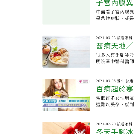
子宮內膜異
或米酒，食物屬性
助。以中華中醫藥
穴，太谿穴位於
較燥熱的朋友應
不穩定的狀況，例
大致上可分成９
位可加強關元穴
燥症狀，若是屬
中醫看子宮內膜
輕鬆調整體
糖、高血脂)患者
熱質、氣鬱質、血
方一寸半的位置
溫潤食物，增加
是急性症狀，或是
整食材種類，以
質的人身體運作
應在精神好的時候
點進行調養另外
內膜增生在中醫視
一不小心吃多引
養均衡攝取，並且
用指腹輕輕按壓
因為發炎之後，
落，如果跑到不
以按摩穴位和搭配
的族群，時常會
時刻也是在精神
口乾渴等症狀會
長在卵巢會形成
2021-03-08 該看哪
指尖輕壓點按穴
食物，例如大麥、
醫病天地／
意飲冷損耗正氣(
外，就會造成其
是以肚臍為圓心順
則時常身體產熱
等化熱症狀而難
經血量多，會導
臍左右左右4寸③ 
及補益氣血的紅色
很多人有手腳冰
分來保養身體減少
多困擾。台北市
脘：肚臍上方上方4
常常會有口乾咽
明院區中醫科醫
每天按摩10分鐘
子宮內膜異位，
肢體穴位能助消化
滿水分的黑色和白
內暖流運行不順
可增強免疫力、減
熱鬱在裡或是血
穴：在手掌橈第
質大多型體肥胖
針灸外，也建議
約四指寬的位置）
逆流，降低發炎
高處，往食指側按
取健脾利濕的食物
事物較為敏感，
2021-03-03 養生.抗
沿著兩條筋的中
逐瘀湯；熱證明
寸)，兩筋之間。
百病起於寒
眾，常會有油光
到風就打噴嚏、
四物湯、桂枝茯
外側向下3大約四
濕、性平篇甘寒的
病、長年痼疾、
果。有陰虛、燥熱
常聽許多女性朋
生祕訣
泡，先用少量的水
群，時常會感到
樣，就算是亞健
就醫 輕度可按
還難以受孕，感
鐘，藥材可重覆加
菠菜、麥芽、白蘿
著手增強陽氣，
耐，或是囊腫有5
1℃，免疫力就減
皮理氣燥濕化痰化
會較為黝黑、龜
溫補腎陽效果。另
位症，可練習腹式
底體質耗損免疫力 臺北市立聯合醫院林森中醫昆明院區中醫科中醫師趙品
鬱、醒脾和胃、
通經絡的食物，例
鐘，2、3天一次
放鬆肌肉，減輕疼
示，中醫看「冷
2021-02-20 該看哪
茶消除不適。民
為特殊，常見症
礎代謝率，可多
冬天手腳冰
交」，左右各按壓
氣。除了使用藥材
所不同，建議還
麻疹、濕疹、藥
然、辣椒、八角