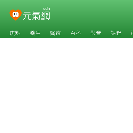
焦點
養生
醫療
百科
影音
課程