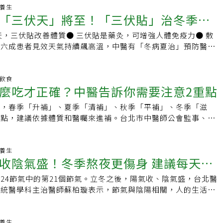
冰糖蓮子湯等，溫和滋補且四季都適合，如果不敢吃豬肚豬腸
太多「薑茶很適合胃寒、虛寒體質的人，但對於胃熱體質，或有
來越少，進入「冬藏」的狀態。立冬正是代表從此開始進入冬季
老養生
骨或豆類替代。長期茹素者具中醫師身分的北市聯醫忠孝院區血
「三伏天」將至！「三伏貼」治冬季最
關節炎正在發作、身體正在發炎的患者，就不適合喝太多薑
在亞熱帶地區，農曆10月仍有炎熱的陽光，有「十月小陽春」
采汝說，長期茹素者體質偏冷，可用燉煮、慢熬等方式烹調改變
示，像胃酸多、口乾、口苦、排便較臭、心火旺盛、晚上做夢
冰箱的時代，台灣農村會利用此時的陽光與溫度，將今年收成的
加入薑或薑黃、肉桂、枸杞、黃耆等補氣血食材；蛋白質可從堅
天，三伏貼改善體質● 三伏貼是藥灸，可增強人體免疫力● 敷
炎、熱性感冒而喉嚨疼痛，持續一段時間後還出現痰黃、痰液濃
」，來度過冬季。立冬養身3要訣：1.身體隨節氣變化，立冬後
牛奶起司中補充，可用番茄、芹菜、紅棗、醬油、糖、鹽、薑、
有六成患者見效天氣持續飆高溫，中醫有「冬病夏治」預防醫學
體溫飆到攝氏38、39度以上的病患，都不建議喝太多薑茶，一
八小時立冬過後，氣溫較冷，白天的時間變得比較短、黑夜較
丁香、荳蔻、香椿、月桂葉、高麗菜等熬成紅燒湯底。化療標靶
仁愛院區中醫科主治醫師王明仁表示，可在夏天最熱、陽氣最旺
就可能咳嗽咳不停，嚴重時，甚至引起哮喘、氣喘發作。在廖麗
時間也跟著拉長，過去一天平均睡眠時間約七小時，冬季一天平
，如果正在接受化療標靶治療的癌症病患，需要修復黏膜、增強
為鼻過敏、氣喘及易感冒體質的人敷貼「三伏貼」，以防杜冬季
曾有一名年約36歲的女性上班族，平常早上起床後習慣來一杯
長到八小時，所以冬季熬夜對身體的影響更勝其他季節，如：情
牛蒡、蓮藕、銀耳、山藥等，佐以西洋參、枸杞等烹調，修補化
「三伏天」分別為7月11日、7月21日、8月10日，民眾可至中
明飲食
一次，她突然胃發炎、胃酸過多，但她還是持續每天早上喝薑
失調、經期紊亂、容易失眠等，建議冬季要相對於其他季節早
麼吃才正確？中醫告訴你需要注意2重點
，促進造血；慢性腎病、三高患者，進補要避免濃高湯、沙茶，
貼的治療。中醫師公會全聯會理事長詹永兆說，三伏貼是將中藥
遭長出麥粒腫、針眼，就醫後才知道，自己當時的體質已轉為胃
到八小時。冬季時氣血循環也會受到影響，精神容易變差，特別
以清為補」為原則。雖蔬食、癌症、慢性病多有禁忌，但仍要看
上，包括甘遂、白芥子、細辛、延胡索、丁香、薑汁等辛溫、逐
還是每天喝一杯薑茶，等於火上加油，身體自然冒出一些不舒服
，夜尿多、手腳冰冷。長者可透過白天曬太陽或熱敷，晚上泡腳
補，春季「升補」、夏季「清補」、秋季「平補」、冬季「滋
虛實情況選用食物。除了食補外，基隆長庚醫院中醫科主任張子
的藥物，藉著夏天最熱的三伏天，肌膚毛孔易擴張，藥物得以沁
醫師診斷、開藥後、她除了用藥，也同步暫停喝薑茶的習慣，身
梢循環，但不要在上半身過度熱敷，晚間腦部氣血循環太好，反
觀點，建議依據體質和醫囑來進補。台北市中醫師公會監事、台
一定要多注意頸部、背部保暖，可以使用帽子、圍巾，減少感
發揮。台北慈濟醫院中醫部主治醫師林亞萱表示，近年氣喘人口
症狀便逐漸好轉。用得對、體質適合薑茶就是養生好物廖麗蘭強
立冬以溫補為主，手腳冰冷才「溫補」吃薑母鴨、燒酒雞立冬進
林森中醫院區中醫科主治醫師吳建東表示，四季會有分別適合的
，避免在溫差過大的環境下，引發心血管疾病、中風機會。也建
度大幅成長，根據台北市統計，過敏性鼻炎盛行率高達五成三，
好的食材，只要用得對、體質適合，對身體就會很有好處！」不
薑母鴨、燒酒雞。立冬時常聽到溫補，溫補適合虛寒體質的民
春天以辛散為主，夏天以清涼為主，秋天應用溫潤，冬季寒氣
泡腳，或利用中醫療法「三九貼」等，促進血液循環，增加陽
敏患者合併有氣喘、異位性皮膚炎或蕁麻疹等共病。林口長庚中
化，或體質出現改變，就不適合喝太多薑茶，民眾可諮詢專業中
虛寒體質，特徵如手腳冰冷、精神差，女性白帶呈水狀，進補時
補多半是指溫補而言。體質虛寒者適合進補溫補有祛寒溫裡的作
老養生
俊良說，三伏貼針對大椎、風門、定喘、肺俞、脾俞、腎俞等穴
讓薑茶的養生功效充分發揮，身體也才能真正感受到薑茶所帶來
收陰氣盛！冬季熬夜更傷身 建議每天睡
較熱性的食物，一周一次或二周一次為宜，過補反傷身。3.立
寒、手腳冰冷等症狀，就非常適合，尤其在冬季容易生病的患
敏性鼻炎、氣喘、慢性支氣管炎、久咳怕冷、胃寒腹瀉、體質虛
任編輯葉姿岑)
體質調整速度年長者調整體質速度較慢，立冬後可以強化腎經及
進補，用以加強體質；但需要注意的是，進補的方式，僅適合體
冒、痛經及月經不調、風寒濕性關節疼痛等。支氣管症狀好得最
24節氣中的第21個節氣。立冬之後，陽氣收、陰氣盛，台北醫
的穴位包含太谿穴、湧泉穴，太谿穴位於腳踝的位置、湧泉穴則
在營養充分的現代社會中，其實真正需要進補的人不多，某些天
統醫學部主任龔彥穎說，根據研究，若三伏貼療程持續達三年，
傳統醫學科主治醫師蘇柏璇表示，節氣與陰陽相關，人的生活作
分之一的凹陷處；任脈穴位可加強關元穴、氣海穴，關元穴位於
族群、年紀大身體虛弱的朋友，或者是長期間體力透支、大病久
病症都能得到改善，即使只有一年療程也有六成患者得到改善，
影響，中醫講求順應自然，立冬後適合早睡晚起、維持平穩情
位置、氣海穴位於肚臍下方一寸半的位置。按摩穴位的時機，避
有可能需要用到進補的方式；否則，一般民眾建議依照節氣或民
管症狀的改善最為明顯。詹永兆建議，近日氣候炎熱，民眾除了
常重要，可透過飲食、按摩，逐步適應。● 身體隨節氣變化 立
不好之際，應在精神好的時候，如一早起床，或中午休息時間，
節時，稍稍進補一下就可以。應避免過量攝取台北市立聯合醫院
外，飲食方面也要做好「避暑」，若身體狀況已相當熱，荔枝、
少睡八小時蘇柏璇表示，節氣演變，人體代謝也會跟著變化，立
老養生