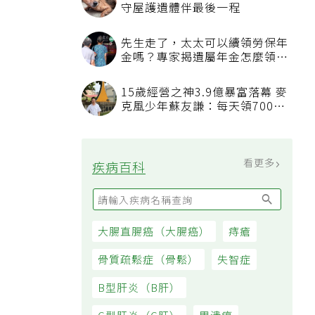
看更多
最新文章
我已經戒菸戒酒，也開始運動，
三高數值都正常了，為什麼還不
能停藥？
吃飯喝水能減重？「喝水黃金時
間點」曝，喝錯時機反而吃更多
通膨壓力未減 7月物價CPI年增
率2.54% 連三個月破警戒線