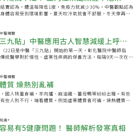
」、中極左右旁開3寸的「子宮穴」，也有助調理婦科疼痛，建
對影響陽氣的事物總會特別敏感且不易調整，例如，夏天開冷氣
下疾病及症狀建議及調整。 補得多不如吃得巧，視體質飲食更
過度耗散，建議冬天早睡晚起，待白天較溫暖後再出門，維持運
結實認為，體溫每降低1度，免疫力就減少30%，中醫觀點認為
揉按，切忌過度用力，怕冷的人可搭配熱敷或艾灸。胡玉芳並提
穿再多還是手腳冰冷；或是吹到風就打噴嚏、吃冰冷食物就拉肚
睿院長表示，民眾在養生進補前先與中醫師詳細評估、了解體
時可改在室內，不要到戶外吹冷風。
，身體容易受到環境影響，夏天吹冷氣就會不舒服，冬天穿再多
膜異位及經痛者調理的茶飲，生理期前5至7天飲用1周，可改善
或進補，除了未必能真的補到位，身體還可能越吃越糟，以秋冬
。建議可以補足腎與脾的陽氣，熬夜會造成陽氣過消耗，最好早
易手腳冰冷、腹瀉的人以及孕婦，不適合飲用，如有其他慢性
悶、脹氣腹瀉、頻尿夜尿、關節僵硬、肌肉痠痛、憂鬱懶散、女
補來說，虛寒體質就適合溫補，火氣大的人則適合涼補，一樣的
出在外出活動，比較不容易受涼。中醫看「冷底」體質，與陽氣
再使用。《補血調經茶飲》▸藥材：益母草3錢、紅棗5至6顆、
。不過，「冷底」體質的嚴格定義，是指罹患重病、長年痼疾、
個人，特別是有癌症、三高、糖尿病、自體免疫疾病等族群更要
會從脾腎著手來增強陽氣，除了使用藥材與針灸來改善，冬天應
科.中醫精髓
皮2錢▸作法：藥材先以冷水洗淨，水蓋過藥材浸泡約30分鐘。
手腳冰冷，夏天和正常人
多若不適合也是枉然。除此之外，日常也應保持多色飲食的習
三九貼」中醫應用古人智慧減緩上呼吸
陽氣過度耗散。台北市立聯合醫院昆明院區中醫科醫師趙品諭表
火再煮20分鐘，剩約1至2碗湯汁，濾渣後即可飲用。▸適用：
康狀態，不全然算是冷底。而中醫調理「冷底」體質，會從兩方
食物為主，避免加工食物，飲食三低一高，也就是低鹽、低糖、
」的虛寒體質，與陽氣不足有關，內暖流運行不順，對影響陽氣
血調經；女貞子入腎經，安五臓養精神；牡丹皮微寒入腎經，消
，中藥材藥性強，須由中醫師調配服用為宜。 中醫調理冷底
（22日是中醫「三九貼」開始的第一天，彰化醫院中醫師指
胡亂進補養生，正確的飲食觀念對健康更有幫助！ 《延伸閱
且不易調整。趙品諭補充，例如夏天開冷氣會不舒服、冬天穿再
養血。胡玉芳提醒，子宮內膜異位症是與荷爾蒙或免疫相關的發
之本，腎為先天之
傳統醫學對於慢性、虛寒性疾病的保養方法，每隔9天一次在穴
行看食物顏色養生！郭祐睿院長：吃對更有利健康。 ．進補因人
；或是吹到風就打噴嚏、吃冰冷食物就拉肚子等；另外，陽氣不
意進補，可補充柑橘類水果、富含鈣質的食物、維生素D、
脾腎著手來增強陽氣。例如，以辛熱的乾薑補脾，可溫中散寒；
3次，改善過敏、氣喘和容易感冒的體質。32歲李姓病人每到秋
傷身！醫：把握４觀念更養生。 以上新聞文字、照片皆屬《今
各部位，像是胸悶、脹氣腹瀉、頻尿夜尿、關節肌肉僵硬痠痛、
飽和脂肪酸，減少酒精攝取，同時要維持正常作息、適度運動、充足
，用來補腎可回陽救逆，而肉桂性熱，亦具溫補腎陽之效。 如
，鼻過敏症狀就加重，嚴重鼻塞時頭暈腦脹，去年到衛福部彰化
，非授權合作媒體，禁止任何網站、媒體、論壇引用及改寫。
性生理期不順等。但趙品諭也說，「冷底」的嚴格定義是指罹重
，並保持心情愉快，對治療有所幫助。至於有些女性會在經期喝
只是容易手腳冰冷，最常用的方法是喝「薑茶」來改善。她特別
貼」治療，今年她的鼻過敏症狀明顯好轉，今天回院進行第二年
科.中醫精髓
手術多次、年老體衰等身體機能退化，但只有冬天手腳冰冷，夏
角度來看，糖是濕熱物質，對舒緩發炎疼痛並無助益，尤其濕熱
體質 燥熱別亂補
飲，以容易取得的土肉桂葉為主，它和肉桂同樣具驅寒溫陽之
1歲的楊姓病患小時候就有過敏性鼻炎，節氣變化期間，起床後
，算是亞健康狀態，不全然算是冷底。趙品諭表示，中醫調理
。★本文經《NOW健康》授權刊登，原文刊載於此★關心健康
魚腥草或金銀花，降低辛辣度。 肉桂暖身茶飲 藥材：土
完1包衛生紙如家常便飯，他看到朋友「三九貼」療效不錯，今
分為2大方向，所謂「脾為後天之本，腎為先天之本」，通常會
冷，國人特重食補，羊肉爐、麻油雞、薑母鴨等紛紛出籠。有些
進入【NOW健康】
金銀花 煮法：1人份取3、4片土肉桂葉，添加魚腥草或金銀花
化醫院中醫師梁惠宇表示，時序入冬，因呼吸道不適到中醫門診
強陽氣。例如，以辛熱的乾薑補脾，可溫中散寒；具強心成分的
但有些人則不行，端看體質。例如虛寒體質者可補，燥熱體質若
00cc的水，煎煮至水滾即可。 TIPS：白天飲用適量為佳，不宜
變多，其中以鼻過敏、氣喘、反覆感冒的患者最常見，或許可嘗
可回陽救逆，而肉桂性熱，亦具溫補腎陽之效。然上述中藥材藥
產生反效果，人沒補到，卻補到病邪。在補的同時，更要注意是
致失眠。 中醫艾灸溫熱穴位，以增強陽氣 趙品諭提到，也
用「三九貼」改善不適，所謂「三九貼」從冬至的次日算起（今
師調配為宜。趙品諭強調，醫講究「藥食同源」，如果不是真冷
血壓、感冒、尿道炎、化膿性皮膚炎、火氣大等現象，如果有的
溫熱穴位以增強陽氣。將艾絨放在肚臍附近的氣海穴及關元穴，
），每9日一數，在穴位敷貼中藥，療程貼3次，所以稱為「三九
腳冰冷，最有用的方法是喝「薑茶」來改善。趙品諭提供簡易茶
對。所謂「虛寒」是陽氣虛衰的一種表現，大多因為先天稟賦不
康知識+
，2、3天灸一次，而真正冷底的人可以每天灸。 雖然坊間有販
作，較難配合，其實只要在冬至後的1個月內做3次至4次的中藥
「冷底」最容易有5健康問題！ 醫師解析發寒真相
為主角，和肉桂同樣具有驅寒溫陽之效，但容易取得，劑量較為
久病虛損等原因造成，常見四肢冰冷、倦怠、面白神倦、腰膝痠
，但不建議自行使用，因為有些人體質不適合，甚至會過敏，應
療效。「三九貼」常用的藥材為溫補、通經、散寒、平喘的藥
腥草或金銀花，降低辛辣度。白天飲用適量為佳，不宜晚上喝，
。台灣地處亞熱帶，天氣炎熱潮濕，許多人喜食冰冷瓜果、常吹