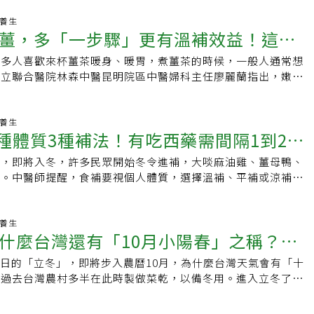
式，即日起至明年2月14日，可以透過三九貼的穴位敷貼，協助
腳冰冷，首要了解是哪一種體質，才能對症調理。每個人身體狀
馬偕醫院中醫部內兒科主治醫師張珮琳說，三九貼是以辛溫藥材
老養生
，辨識體質才能找出根本原因。中醫論點四種冷：1.寒厥(真虛
薑，多「一步驟」更有溫補效益！這些
於背部大椎、肺俞、腎俞等重要經絡穴位，藉由溫補陽氣、扶正
「虛寒」，伴隨面色蒼白、精神疲倦，屬於真正的陽氣不足，治
面對寒冷氣候時的調適能力。有過敏性鼻炎、慢性支氣管炎、容
.熱厥(假冷型)：手腳冰冷但身體燥熱，可能伴隨著口乾、便祕、
許多人喜歡來杯薑茶暖身、暖胃，煮薑茶的時候，一般人通常想
宜喝太多
質虛寒、怕冷的患者，以及非處於急性發作的氣喘患者，建議可
體質，盲目進補反而加重不適。3.痰厥(濕重型)：體內代謝廢物
市立聯合醫院林森中醫昆明院區中醫婦科主任廖麗蘭指出，嫩薑
調養。是否適合敷貼，仍需經醫師專業評估。張珮琳指出，除了
胸悶、痰多，身體沉重感。4.氣鬱(壓力型)：肝氣鬱結，經常見
相較於老薑，薑辣素比較少，因此老薑確實比嫩薑更有溫補效
、肺部感染的患者，以及孕婦、一歲以下嬰幼兒或有嚴重藥物過
繃的族群，伴隨煩悶、心悸或兩側頭痛。餐後不宜 足浴別超過
老薑用火烘烤，或乾炒一下，水份更少，然後拿來煮成薑茶、薑
師評估後皆可進行三九貼治療，三九貼是改善過敏症狀非常溫和
，不少民眾會透過足浴來改善手腳冰冷，曾馨儀建議，泡腳時間
提升，溫補效果也更好，特別是產後婦女飲用，更可幫助保養子
老養生
方式。張珮琳說，依傳統節氣概念，建議在冬至後每隔九日進行
3種體質3種補法！有吃西藥需間隔1到2小
佳，此時有助於放鬆神經、提升睡眠品質；水溫應控制在38至
，體質比較虛寒、口水較多、臉色較蒼白、常手腳冰冷，也常會
程敷貼3次，今年三九貼治療期間為即日起至明年2月14日，也
熱而不燙」為原則，泡腳不宜超過30分鐘，至額頭微微出汗即
群，天冷時特別適合喝薑茶暖胃，喝下薑茶，身體也會舒服一
診日期，由醫師依個人狀況評估調整為每一至兩周敷貼一次，一
過，即將入冬，許多民眾開始冬令進補，大啖麻油雞、薑母鴨、
空腹、餐後不宜泡腳；嚴重高血壓、心臟病患者不適合頻繁泡
料養生效果更提升若擔心薑茶比較辛辣，煮薑茶時，可放些桂
，兼顧療效與生活作息。馬偕醫院中醫部內兒科主治醫師黃家瑩
膳。中醫師提醒，食補要視個人體質，選擇溫補、平補或涼補，
，可透過穴位保養輔助改善，曾馨儀表示，可於泡腳後輕柔按摩
等，口感比較溫和，像桂圓可幫助補血、養血，枸杞有滋養作
體質較嚴重，醫師也會依患者體質寒熱屬性及實際症狀，搭配中
薑母鴨屬於溫補；四神湯、銀耳湯是平補；青草茶、菊花茶則是
八風穴」、「湧泉穴」，幫助促進循環，改善下肢冰冷。
維生素，可以補脾胃，這些都可放入薑茶，提升口感、養生功
。常見處方包括辛夷散、辛夷清肺湯、葛根湯或小青龍湯等，若
群也有不同的藥材選擇。進補看體質 有吃西藥需間隔1到2小時
群，建議可放菊花，幫助祛寒，若是感冒初期、怕冷、喉嚨有點
、頭痛等不適症狀，亦會視情況酌加蒺藜、蟬蛻、川芎等藥物，
院中醫部長陳朝宗表示，進補要按照體質，如有服用西藥者，要
老養生
薑茶中放點檸檬、金桔，飲用後身體就會舒服一點。為了讓薑茶
什麼台灣還有「10月小陽春」之稱？為
過，實際用藥須由中醫師依個別狀況評估後開立，民眾不宜自行
能進補。虛寒體質的人會怕冷、手腳冰冷、臉色蒼白、精神不
，有些人會在薑茶中放點黑糖、紅糖。對此，廖麗蘭提醒，若加
白帶多為清澈水狀，食補建議吃羊肉爐、薑母鴨、十全大補湯、
讓薑茶的「辛溫」效果大減，代表養生、滋養效果就不會那麼
1月8日的「立冬」，即將步入農曆10月，為什麼台灣天氣會有「十
進補？立冬養身3要訣報你知！
血循、祛寒暖身。燥熱體質燥熱體質的人怕熱、口乾舌燥、容易
易生痰，也會讓脾濕體質加重、影響脾胃功能，因此咳嗽的人、
？過去台灣農村多半在此時製做菜乾，以備冬用。進入立冬了解
、便祕難解、白帶多稠且黃綠色，食補建議喝青草茶、菊花茶、
宜吃太甜，咳嗽時吃太甜，痰液容易增多，胃不好的人吃太甜，
在冬季增強體質，減少小毛病的發生｜立冬的意義冬季是一年最
清熱解毒、養陰補陰。一般體質一般體質的人可以平補，食用四
如果小孩吃太多甜食，更會干擾脾胃功能，導致食慾欠佳。這些
國北方的大地，這時候天氣會顯著變冷，動物準備過冬藏匿，而