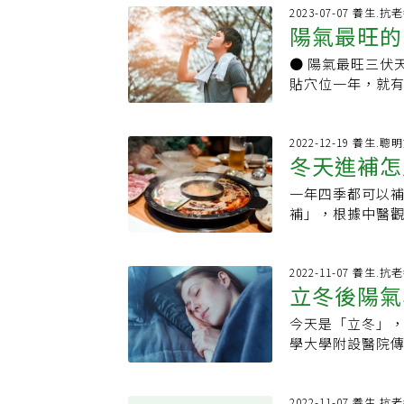
神湯、銀耳湯、
族群薑茶不宜喝
農村的工作也越
2023-07-07 養生.抗
等，也可以用排
陽氣最旺的
肝火、類風溼性
之始，因為台灣位
液腫瘤科主任簡
茶。」廖麗蘭表
之稱。過去沒有
蔬菜的寒性，並
● 陽氣最旺三伏
難纏3病症
多，或身體因發
青菜製做成「菜乾
果類、豆腐類、
貼穴位一年，就
稠、發高燒症狀，
建議每天至少睡
豆瓣醬、八角、
概念，北市聯醫
旦喝太多薑茶，
長，人類睡眠的
癌患簡采汝指出
的「三伏天」，
蘭的印象中，過去
均睡眠時間會拉
胃氣，可以補充
難纏的病症。今年
2022-12-19 養生.聰
熱熱的薑茶，有
緒浮躁、內分泌
冬天進補怎
療或標靶副作用
醫院所預約三伏
茶，結果眼睛周
睡，建議最好睡
以清湯低脂的「
材貼在人體穴位
熱、有火，如果
是長者更為明顯
一年四季都可以
個別體質的寒熱
痰、溫陽、通絡
症狀，後來，經
來改善，加強末
補」，根據中醫
瑜說，天氣寒冷
入皮膚，讓藥效
體一連串不舒服
而容易失眠。2.
北市立聯合醫院
冒、頭痛的機會
每年以五成的速
調，「薑是非常
補，許多人首選
中藥種類，比如
議可以多用溫水
亦有二成五鼻過
過身體有異常變
眾，女性大多屬
重、陽氣少，進
2022-11-07 養生.抗
氣。
醫部主治醫師陳
醫師建議，才能
立冬後陽氣
可多吃「薑」，比
用，對於改善體
位，適應症為過
的種種好處。(責
冬按摩穴位 加速
者，就更需考慮
弱、容易反覆感
今天是「立冬」，
滿＊小時
任脈。按摩腎經
質虛寒的民眾。
明顯台北榮總傳
學大學附設醫院
是位於腳底前三
生羸弱易疲倦的
八成患者的虛寒
息調養受到節氣
肚臍下方的三寸
不癒的患者，才
其中氣喘等支氣
緒，作息的調整非
免飯後或疲憊睡
俗，在冬至或春
進行三伏貼調理
冬後建議每天至
2022-11-07 養生.抗