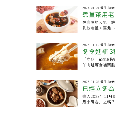
設計的中醫外治方
等。中醫調理手
身體恢復平衡。
2024-01-29 養生.抗
況多樣，有寒有熱
煮薑茶用老
製成藥餅，敷貼
型)：此為典型的
祛寒，提升身體
療以溫補為主。2
在寒冷的天氣，
族群薑茶不
易反覆感冒或體
舌苔偏黃，屬實熱
到放老薑。臺北
考慮接受三九貼
與溼氣堆積，常見
的含水量較多，
正在感冒、發燒
於壓力大、情緒緊
果，不過如果取
敏史者外，經醫
30分鐘除了食補
湯，薑辣素更可
2023-11-10 養生.抗
有效的中醫治療
冬令進補 
以晚間7至9點為
宮。廖麗蘭表示
一次敷貼，一個療
43℃之間，以「
胃冷、胃痛的族
可以安排固定回
「立冬」節氣剛
時
可。但要注意，
點。薑茶加點好
年約進行3至4次
羊肉爐等食補藥
腳。日常生活中
圓、枸杞、紅棗
說，若是過敏性
常見的羊肉爐、
「關元穴」、「
用，紅棗則富含
藥進行整體調理
涼補，不同年齡族
效。對於胃寒族
患者伴隨眼睛癢
台北市立聯合醫
2023-11-08 養生.抗
不舒服，也可在
已經立冬為
以加強療效。不
間隔1到2小時才
更好喝、更順口
服用。
振、大便稀溏、
太多糖分，可能
進入2023年1
什麼立冬要
麻油雞等，促進
強。此外，甜食
月小陽春」之稱
嘴破、情緒煩躁
胃不好的人也不
養身3要訣，才能
洛神花茶等，可
則容易胃脹氣，
後的季節，在中