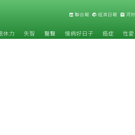
聯合報
經濟日報
河
退休力
失智
醫聲
慢病好日子
癌症
性愛