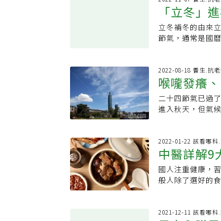
每次按摩大約3到
忠孝院區社區整
「立冬」進
龍眼、芒果等溫
冬後，氣溫較冷
果。節氣與諺語
過量攝取，建議每
多選擇「瓜類」
長，過去一天平
生鳥類此時都有
熱，記得適時補
立冬補冬的由來
質的人當心
氣。王明仁指出
影響更勝其他季
為進入立冬日要
菜、水果，增加
節氣，通常是國曆
性的體質，一般
季要相對於其他
氣，應付下一年
食量宜適量、分
也。冬，終也，
伏貼來調理身體
響，冬季精神也
肉爐、四物湯、
品，並將肉類川燙
收藏以利來年。
取下藥餅，但建
璇表示，年紀大
10月天氣仍熱，
公開「進補防胖4
補來補充營養恢
2022-08-18 養生.抗
兩次療效不完整
敷，晚上建議可
農教育資訊整合
喉嚨發癢、
火！ 醫點名必加
需要依靠大量勞
體質較為虛寒也
容易失眠，晚上應
傷身 建議每天睡
又時常聽到民眾
行，但若只貼一
別亂補 手腳冰冷
二十四節氣已過
養肺飲食「
口乾舌燥甚至咽
不宜三伏貼，若
酒雞，蘇柏璇表
進入秋天，但氣候
提醒民眾補錯了更
能會起些小水泡
虛寒體質的民眾
這段時間不能忽
如何正確進補1.
不適情況加劇，可
水狀，進補時可
氣候不穩定之時
補）三種，依素
周一次，過度進
地球萬物遵守著「
2022-01-22 該看哪科
可以先將民眾分
中醫詳解9
種「陽虛體質」
養陰斂氣。中醫
虛寒體質常見症
般人怕冷，不只
膚毛細孔等，產
溏、或白帶多清澈
國人注重健康，
得多不如吃
芝麻、紅棗、桂
夏活動力強、損
緒煩躁、便祕、
般人除了選好的
質者，如頻長痘
回復身體狀況，
身體表現而論，
院長郭祐睿醫師就
湯、麥門冬等。
秋季的健康飲食
「溫」補「涼」
生建議各不同！ 
同體質作調整。●
以收斂氣，所以
是偏溫性的食物
動，適應四季、
2021-12-11 該看哪
質速度較慢，立
山藥、蜂蜜、秋