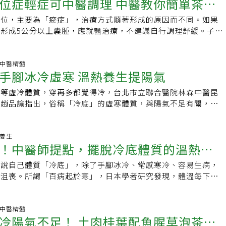
位症輕症可中醫調理 中醫教你簡單茶飲
也有可能改變。2.哪些情況要小心進補提醒民眾如果處於身體
學會在2009年發布的《中醫體質分類與判定》來看，人的體質
腳踝的位置、湧泉穴則是位於腳底前三分之一的凹陷處；任脈穴
少吃辛辣食物，如蔥、薑、辣椒、胡椒，防止辛溫助熱，惡化肺
如①感冒、發燒、喉嚨痛、咳嗽有黃痰；②三高(高血壓、高血
大類型，包括了平和質、氣虛質、陽虛質、陰虛質、痰濕質、濕
、氣海穴，關元穴位於肚臍下方的三寸位置、氣海穴位於肚臍下
於較虛寒體質的朋友，可在深秋時適量食用生薑、紅棗、桂圓等
異位，主要為「瘀症」，治療方式隨著形成的原因而不同。如果
質！
；或③燥熱體質（陰虛內熱）等，則需要避免進補或詢問醫師調
瘀質、特稟質，各自有不同的飲食方式。 1.平和體質：平和體
。蘇柏璇表示，按摩穴位的時機，避免飯後或疲憊睡不好之際，
氣血循環，對抗溫差。新冠患者癒後留意燥熱，可由秋季養生要
形成5公分以上囊腫，應就醫治療，不建議自行調理舒緩。子宮
免造成身體不適。進補吃過頭，腸胃不適怎麼辦面對美食佳餚，
正常，沒有什麼症狀或疾病在身，日常維持正常生活即可，如營
，如一早起床，或中午休息時間，每次按摩大約3到5分鐘，使
筆者在臨床上也發現新冠肺炎患者的癒後多有燥熱現象：一方面
為瘀症 依體質調理對症下藥正常子宮內膜隨生理週期生長、脫
發胃腸不適，腹脹、腹痛、腹重沉墜感，抑或是噁心，這時候可
注意良好的習慣，避免形成其它體質。 2.氣虛體質：氣虛體質
，不要用力按到瘀青，輕壓就會有效果。他也提醒，按摩最好的
鼻咽腔及氣管黏膜都流失水分、黏膜偏乾燥，因而咳嗽、痰黏、
對的地方增生，就會影響身體狀況，稱為子宮內膜異位症。如果
茶飲來改善症狀。1.按摩腹部穴位建議每次3到5分鐘，用指腹
有身體疲乏、喘促及多汗的情況，飲食上適合吃益氣健脾的黃色
好的時候，疲憊時按摩，身體反而無法承受外力，按完會更累。
持續較久；另一方面因為炎熱難耐、貪食冷飲，病程一周後便肆
巧克力囊腫，長在子宮肌層則形成子宮肌腺症，少數異位到腹腔
科.中醫精髓
位。可以找肚臍上下左右附近穴位為按壓點，局部點按輕柔，或
小米、馬鈴薯等，有助改善這類情況。3.陽虛體質：陽虛體質
手腳冰冷虛寒 溫熱養生提陽氣
免疫力)而使得症狀反覆，甚至出現其他便祕、蕁麻疹、不明紅疹
他疼痛或出血，最明顯的症狀是腹脹腹痛、生理痛，有些女性的
時鐘按摩腹部也行。① 天樞：肚臍左右2寸(三指幅)② 大橫：肚
不足，容易手腳冰冷，飲食方面就適合甘溫益氣的黃色食物，以
以痊癒。建議可以藉由秋季養生這些滋潤的飲食，以及充足的水
致貧血，也有人因卵巢功能不佳，而有不孕現象，對女性造成諸
水份：肚臍上方1寸(拇指寬)④ 下脘：肚臍上方上方2寸⑤ 中
食物，例如牛肉、辣椒、核桃等。4.陰虛體質：陰虛體質者，
冷等虛冷體質，穿再多都覺得冷，台北市立聯合醫院林森中醫昆
長新冠症狀。中醫推薦3穴道助秋季養生推薦幾個秋季穴道養生
立聯合醫院林森中醫昆明院區中醫內科醫師胡玉芳表示，中醫看
寸⑥ 氣海：肚臍下方1.5寸⑦ 關元：肚臍下方下方3寸2.按摩
燥、夜間發熱等虛熱情況，飲食營養就建議著重在有助讓身體充
師趙品諭指出，俗稱「冷底」的虛寒體質，與陽氣不足有關，體
，也可一日數次。• 合谷穴（打開虎口，大拇指與食指之間）︰
視為一種「瘀證」，形成的原因很多，有人是虛寒體質，有人是
解不適建議每次3到5分鐘，用指腹指尖輕壓點按穴位。① 合谷
色食物，例如黑木耳、白木耳、蓮藕等。5.痰濕體質：痰濕體
，若要改善此情況，通常會從脾腎著手增強陽氣，除使用藥材與
少感冒、咳嗽。• 三陰交穴（腳踝內側最高點，往上三吋，即
虛、氣滯，中醫介入可改善腹腔循環，調節免疫系統，防止經血
一掌骨之中點處。當拇指、食指兩指併合時，虎口部肌肉隆起最
，且腹部較為肥滿，也有口黏苔膩的情況，建議飲食適度的多攝
冬天可早睡晚醒，避免陽氣過度耗散。虛寒體質者對影響陽氣的
：可多生津液，減少口乾便祕等。• 內關穴（手腕橫紋正中，
情形，改善腹腔環境，讓內膜生長回歸正常。虛寒體質常用少腹
壓則有感。② 內關穴：位於腕關節內側，腕橫紋上量三指寬(2
，例如白蘿蔔、黃瓜、冬瓜等。6.濕熱體質：濕熱體質的民
且不易調整，像夏天開冷氣不舒服、冬天穿再多還是手腳冷、吹
老養生
間往上兩吋，約三手指寬處）：可穩定情緒。
顯常用龍膽瀉肝湯或是牡丹皮、益母草等，搭配化瘀藥例如桃紅
內關穴位可以處理胸滿脹痛、噁心嘔吐。③ 足三里穴：位於膝蓋
！中醫師提點，擺脫冷底體質的溫熱養
滿面的情況，且時常覺得口苦、舌苔黃膩，飲食建議可吃清熱化
吃冰冷食物就拉肚子等。趙品諭表示，「冷底」嚴格定義是指重
苓丸；針對經痛較明顯的病人，可用延胡索、芍藥來達到止痛效
指寬處。3.茶飲將所有藥材用過濾袋裝好，放進茶壺中。第1
食物，例如芹菜、白菜、苦瓜等。7.氣鬱體質：氣鬱體質族
年老體衰等身體機能退化，若僅冬天手腳冰冷，夏天和正常人一
狀態，可用當歸、生地、芍藥來滋陰。囊腫超過5公分建議先行
友說自己體質「冷底」，除了手腳冰冷、常感寒冷、容易生病，
沖洗藥材倒出；第2泡，用600毫升的溫熱水，悶泡10~15分
心情抑鬱、憂鬱，飲食建議可選擇疏肝行氣、解鬱的食物，像是
康狀態，不全算是冷底。趙品諭指出，中醫調理通常會先從脾腎
摩搭配茶飲調理子宮內膜異位病人如果有急性症狀，例如腹痛難
到沮喪。所謂「百病起於寒」，日本學者研究發現，體溫每下降
水回沖，直到沒有味道為止。① 山楂陳皮茶山楂健脾開胃、陳
蔔等都是很好的選擇。8.血瘀體質：血瘀體質者的症狀，皮膚
例如用辛熱乾薑補脾、強心成分的附子補腎，肉桂性熱，也具有
公分以上，應就醫治療，不建議自行調理舒緩。輕度子宮內膜異
少30%。面對「冷底」體質，不可不慎！ 百病起於寒，小心冷
痰、甘草調和藥性。② 玫瑰花茶玫瑰花芳香疏泄，有疏肝解
裂，舌質也較為紫黯，這類族群就會建議可以食用活血氧血、疏
外，也會使用艾灸來溫熱穴味增強陽氣，每次針灸20至30分
呼吸來舒緩經痛，鼻吸、嘴吐，吸吐時間約1：2的比例，藉以
諭表
行氣止痛之功。當有胸脅脘腹脹痛或嘔噁食少症狀，可以使用泡
如山楂、洛神花、紅藜等。9.特稟體質：特稟體質的人體質較
，冷底的人可每天灸；趙說，從西醫角度，提升陽氣就是拉高基
痛。經期前5至7天也可按摩幾處穴位，例如婦科要穴「三陰
底」的虛寒體質，與陽氣不足有關，通常會從脾腎著手來增強陽
科.中醫精髓
眾雖可嘗試以上茶飲來緩解腸胃不適症狀，不過每個人的體質有
狀如過敏，像是氣喘、咽喉發癢、鼻塞、流噴嚏等，也容易有蕁
補充蛋白質，如羊肉等辛溫大補食材。料理時可使用肉桂、孜
冷陽氣不足！ 土肉桂葉配魚腥草泡茶驅
1分鐘，對調理子宮有很好的效果，孕婦則不宜。此外，按摩臍
與針灸來改善，冬天應早睡晚醒，避免陽氣過度耗散。 體內暖
是由您的中醫師為您把關最安心。
物過敏、哮喘、花粉症等問題，另外也包括了遺傳疾病等先天疾
、茴香、薑等辛香料酌量入菜，產生熱度；日常作息方面，現代