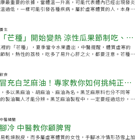
業人員協助使用。此外，可在冬至後的3個9天敷貼「三九
白芥子、細辛、延胡索、丁香、乾薑等，研成粉末後調入薑汁做
健康最重要的依據，當體溫一升高，可能代表體內已經出現發炎
失眠。趙品諭也說，中醫也會以艾灸方式來溫熱穴位以增強陽
活壓力大，飲食不節，日夜不分，使得許多人都有虛寒體質。女
激穴道，達到溫養經絡、保暖去寒之效。 趙品諭說，從西
貼6至10個於大椎、肺俞、膏肓、定喘、脾俞、腎俞等穴位上，
體溫過低，一樣可能引發各種疾病。屬於虛寒體質的人，本身因
臍附近的「氣海」及「關元」穴，每次灸20至30分鐘，2、3天
老人血壓較低，多屬虛寒體質。若屬腎陽虛者，可食用桂附地黃
氣就是拉高基礎代謝率，可多補充蛋白質，像羊肉是辛溫大補食
持續對穴位產生化學性、熱性刺激，促進血脈運行、通經入絡，
處於寒涼的狀態，進而容易導致各種疾病的發生。 根據台北市
可以每天灸。然坊間有販售艾灸相關產品，但不建議自行使用，
參芝麻粥、枸杞首烏粥，老年人則可用杜仲、菟絲子、肉蓯蓉等
腦的核桃，具溫肺補腎效果；料理時也可多使用辛香料，如肉
、活血通脈與調節臟腑功能的效果，因而提高抗過敏能力。梁惠
外科主任陳建宏及中醫師廖千慧兩位醫師的說法，屬於虛寒體質
並不適合，甚至會過敏。趙品諭建議，可以利用「三九貼」，可
脾陽虛者，可食用理中湯、人參山藥粥，四肢冰冷可用四逆湯。
、薑等酌量入菜。 日常作息方面，現代人常熬夜，
醫學上，已有多篇國際期刊論文研究顯示「三九貼」可以改善過
冒、經常鼻子過敏、頭痛，而且容易發胖，至於女性經常有內分
老養生
天敷貼，運用辛溫藥物刺激穴道，達到溫養經絡、保暖去寒效
可用八珍湯或十全大補湯。以上方劑藥物，要經醫師確診後，方
耗散，尤其是，天寒時更應早睡晚醒，白天等日出後再外出活動
「芒種」開始變熱 涼性瓜果節制吃、清
減輕氣喘症狀，更能改善患者的肺活量與吐氣速度，對日久不癒
則會影響性功能，甚至可能因為體溫低、代謝變差而出現三高疾
從西醫角度，提升陽氣就是拉高基礎代謝率，可多補充蛋白質，
，不可擅自作主服用。
她呼籲，也應維持規律運動習慣，風大時最好在室內運動，別到
痛經、不孕的虛寒體質改善也有效，但孕婦、2歲以下的幼童、
讓免疫力下降，嚴重時，還有可能導致腫瘤的發生。 1、血循
補的食材；而外形像大腦的核桃，具溫肺補腎效果，料理時不妨
氣裡的「芒種」，夏季當令水果盡出，中醫提醒，體質虛寒的
飲品
全者、急性感冒、疾病發作期等人不宜，治療前一定要經專業中
人體體溫每下降1℃，基礎代謝率就會減少約12%，身體的基礎
品諭補充，如肉桂、孜然、辣椒、八角、茴香、薑等酌量入菜，
要節制，熱性的荔枝，吃多了易升心肝之火，都要注意。芒種，
議是持續治療3個冬季，效果更好。
就容易導致肥胖。另一方面，身體一旦感覺寒冷，體內的血管為
常作息方面，現代人常熬夜，會造成陽氣過度耗散，尤其是冬天
，之後為「夏至」，是指黃河流域的稻麥已吐穗結實，長出細
下降，便會呈現收縮變細的狀態，但卻會造成身體的血液循環狀
天等日出後再外出活動比較不會受涼。運動習慣仍要維持，天冷
天氣開始變熱。俗諺說：「四月芒種雨，五月無乾土，六月火燒
血液循環持續不良後，血液將無法將體內的糖分與脂肪等能量來
不要到戶外吹風運動。★本文經《NOW健康》授權刊登，原文
芒種日下雨，就會連著下到五月；「芒種夏至，檨仔（芒果）落
明飲食
全身各個細胞，身體所需的酵素、養分、白血球、抗體等物質，
康生活大小事，點此進入【NOW健康】
冒充白芝麻油！專家教你如何挑純正芝
灣南部的芒果，在芒種後上市；「芒種逢雷美亦然，端陽有雨是
運送到全身，自然也無法順利排出體外，當這些物質儲存囤積在
是，芒種的雨水，是豐收的預兆。西瓜、芒果、鳳梨、和荔枝都
胖。 2、代謝變差，三高上身 如果新陳代謝好、生活習慣佳，
油，多以黑麻油、胡麻油、麻油為名。黑芝麻原料也分不同等
甜又多汁，但「凡瓜皆涼」，體質虛寒者，吃太多瓜類水果如西
及糖分等物質，就容易被分解代謝掉，但是虛寒體質的人體溫偏
富的製油職人才能分辨。黑芝麻油製程中，一定要經過焙炒，才
可能會腹瀉，最好還是淺嘗即止。至於紅通通、熟透透的芒果，
法被燃燒殆盡，只能留存在體內，時間久了，累積多了，就會導
油脂分開、豆紅素與木酚素釋放出來。不過，焙炒溫度是一門深
枝，台灣民眾都知道它們屬熱性水果，吃了易上火。從中醫來
生；當三高症狀無法緩解，長時間下來，還有可能引發中風、猝
為了控制焙炒的獨家溫度，甚至自己發明了特殊機器，才能製造
吃多了，會增加心肝之火，症狀是眼眥（眼屎）變多、容易睡不
的發生。 3、免疫力降，腫瘤細胞旺盛 有研究指出，當體溫上
香氣逼人的頂級芝麻油。焙炒過度的黑芝麻油略帶苦味，油色更
科.中醫精髓
有糖尿病等慢性病者，更不能多吃甜分這麼高的水果。而大啖芒
皮膚乾燥手腳冷 中醫教你顧脾胃
疫力會增加5～6倍，相反地，當體溫下降1℃，免疫力則會降低
黑芝麻油，則香氣不足且養分無法全然釋放。因此，一瓶上等黑
發癢，產生皮膚過敏，有異位性皮膚炎者要節制口欲。冷天易感
都知道免疫力是指白血球的活動力，當人體因為病毒或是細菌感染
測中，目視必須為黑中帶紅的深琥珀色，入口則香味久久不散，
從冷氣房出來，一下子接觸熱空氣，產生風熱型感冒，患者症狀
容易乾燥脫皮，而多屬虛寒體質的女性，手腳冰冷情形恐雪上加
，身體也會呈現高燒的實熱狀態。這也就是說，當發燒時，就表