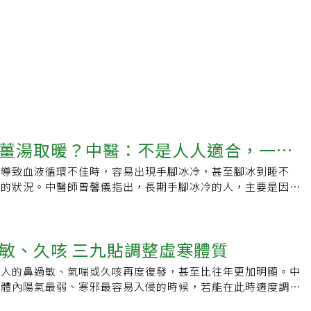
薑湯取暖？中醫：不是人人適合，一種
，導致血液循環不佳時，容易出現手腳冰冷，甚至腳冰到睡不
而上火
用的狀況。中醫師曾馨儀指出，長期手腳冰冷的人，主要是因為
些人會喝薑湯取暖，但並不是人人適合飲用，尤其體質偏「陰虛
薑湯喝太多反而會更上火。代謝偏慢 女性四肢末梢較冷容易手
包括虛寒體質者、女性、老年人、慢性病患者等。曾馨儀表示，
敏、久咳 三九貼調整虛寒體質
素影響基礎體溫，並且女性普遍肌肉量較低、基礎代謝率較慢，
熱快，較難維持四肢末梢的溫度。若男性長期手腳冰冷，則常見
少人的鼻過敏、氣喘或久咳再度復發，甚至比往年更加明顯。中
動、患有三高慢性病的人，大多與血液循環、代謝功能不佳有
是體內陽氣最弱、寒邪最容易入侵的時候，若能在此時適度調養
手腳冰冷歸為「虛寒」體質，盲目喝薑湯、吃麻油雞或薑母鴨，
低過敏症狀反覆發作的機率。「三九貼」正是針對冬季虛寒體質
食補使用的中藥材組合容易助熱，吃多易上火、失眠或腸胃不適