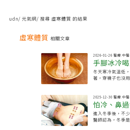
udn
/
元氣網
/
搜尋 虛寒體質 的結果
虛寒體質
相關文章
2026-01-26 醫療.中醫
手腳冰冷喝
冬天寒冷氣溫低
體質喝了反
著，穿襪子也沒
氣血不順暢，有
火旺」的人，如果
腳冰冷的族群，
2025-12-30 醫療.中醫
怕冷、鼻過
女性會受到雌激
加上骨架小、散
進入冬季後，不
於肥胖、久坐少
醫師認為，冬季
關。有些人會把
體質，有助於降
曾馨儀說，這些