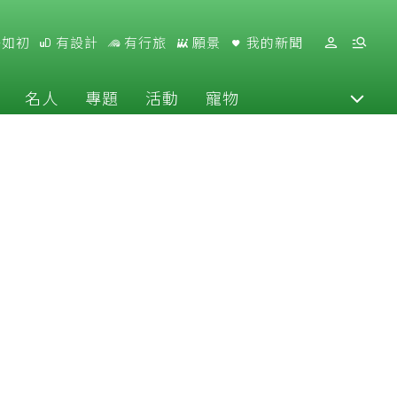
好如初
有設計
有行旅
願景
我的新聞
名人
專題
活動
寵物