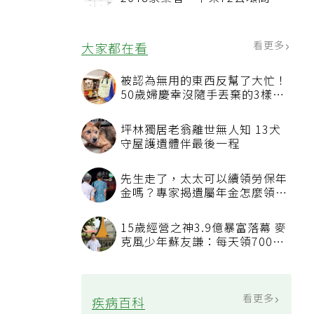
油品
看更多
大家都在看
被認為無用的東西反幫了大忙！
50歲婦慶幸沒隨手丟棄的3樣物
品
坪林獨居老翁離世無人知 13犬
守屋護遺體伴最後一程
先生走了，太太可以續領勞保年
金嗎？專家揭遺屬年金怎麼領，
看順位還要看資格
15歲經營之神3.9億暴富落幕 麥
克風少年蘇友謙：每天領700元
過日子
看更多
疾病百科