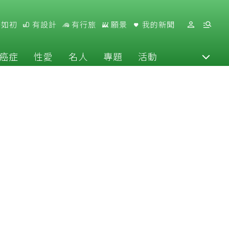
好如初
有設計
有行旅
願景
我的新聞
癌症
性愛
名人
專題
活動