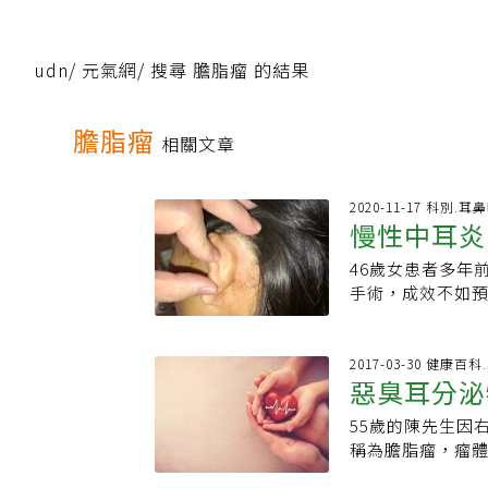
udn
/
元氣網
/
搜尋 膽脂瘤 的結果
膽脂瘤
相關文章
2020-11-17 科別.耳
慢性中耳炎
46歲女患者多年
手術，成效不如
惡化，單側無法
耕閤使用嘉義長庚
耳道內直接磨出約
2017-03-30 健康百
惡臭耳分泌
來。患者術後驚
步，想不到能如
55歲的陳先生因
斷層檢查發現，患
稱為膽脂瘤，瘤
術後容易再次感
積在中耳裂處，
使用傳統手術方式