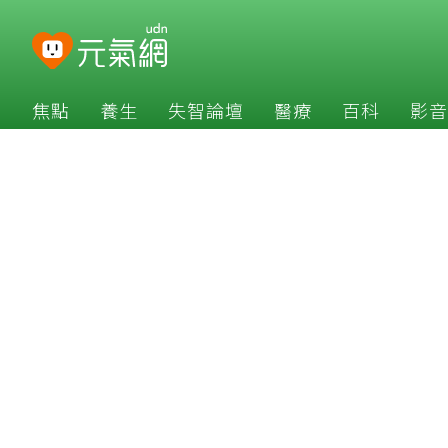
焦點
養生
失智論壇
醫療
百科
影音