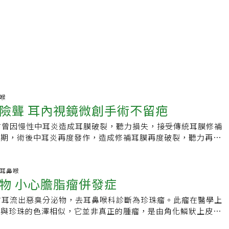
鼻喉
險聾 耳內視鏡微創手術不留疤
前曾因慢性中耳炎造成耳膜破裂，聽力損失，接受傳統耳膜修補
預期，術後中耳炎再度發作，造成修補耳膜再度破裂，聽力再度
聽到的困擾，長期影響患者生活品質。嘉義長庚耳鼻喉科醫師張
特有的ICT術中電腦斷層導航系統，結合耳內視鏡技術，從患者
5mm小洞，直接到病灶處清除膽脂瘤，接著將破裂耳膜修補起
科.耳鼻喉
物 小心膽脂瘤併發症
奇地表示，幾乎感覺不到疼痛，外觀完全無傷口，聽力顯著進
此輕鬆地完成這樣大工程的手術，真是非常感謝。張耕閤用電腦
右耳流出惡臭分泌物，去耳鼻喉科診斷為珍珠瘤。此瘤在醫學上
者在耳膜後方的乳突骨中藏有1.5公分的膽脂瘤，推測是造成手
體與珍珠的色澤相似，它並非真正的腫瘤，是由角化鱗狀上皮累
染問題所在，患者想要再次接受手術，但因乳突部膽脂瘤，仍需
外在的上皮色澤光亮，內含有角質素。雖然它並非惡性細胞，但
，在耳後切開約6公分傷口，將肌肉層切開，並將底層骨頭磨除