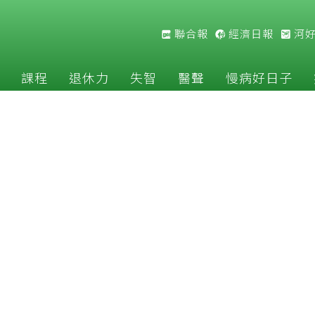
聯合報
經濟日報
河
課程
退休力
失智
醫聲
慢病好日子