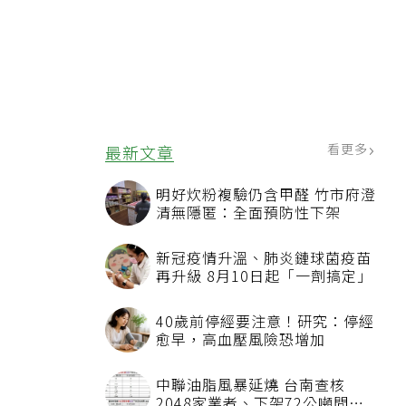
看更多
最新文章
明好炊粉複驗仍含甲醛 竹市府澄
清無隱匿：全面預防性下架
新冠疫情升溫、肺炎鏈球菌疫苗
再升級 8月10日起「一劑搞定」
40歲前停經要注意！研究：停經
愈早，高血壓風險恐增加
中聯油脂風暴延燒 台南查核
2048家業者、下架72公噸問題