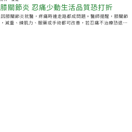
需要長時間清潔高處，可以先做暖身活動，勞動30分鐘後可休
患膝關節炎 忍痛少動生活品質恐打折
.跑太快2.跑太多3.鍛鍊不足4.場地不對5.穿了不適合的跑鞋臺
別注意無菌的技術，以及本身是否會排斥等，以免因為蜂窩組織
生肩頸疼痛的問題。清潔打掃避免蹲跪許多民眾在習慣以跪姿擦
骨科醫師方啟榮也曾受訪說明，目前無法證實跑步或是馬拉松會
至危及生命安全。目前國內有多家醫療院所執行幹細胞治療膝關
蹲著整理東西洗衣服，這樣姿勢對於膝蓋而言負荷很大，可能高
人因膝關節炎就醫，疼痛時連走路都成問題。醫師提醒，膝關節
退化，反而如體重過重、先前關節的損傷或是發生運動相關的傷
體骨髓間質幹細胞療法，採集患者骨髓中血液；另一種是自體脂
據衛生福利部統計資料，國人退化膝關節炎盛行率約15%，58
多，減重、練肌力、服藥或手術都可改善，若忍痛不治療恐退化
半月軟骨等等的傷害，則是真正加速關節退化的因素。因此，如
抽取患者脂肪。這二種療法都需經幹細胞萃取及培養後，再注射
高達2成。如果是罹患膝關節炎的民眾，或是具有風險因子（女
活品質。有「換膝權威」稱號的郵政醫院院長陳健煜，以及高雄
到良好的體能、肌力狀態，並注意避免運動傷害，絕對是比不跑
。這名貴婦表示，她因為膝關節疼痛，接受幹細胞療法，第一次
），更應該注意姿勢。除了避免蹲跪之外，也應避免坐過低的矮
院骨科部部長黃炫迪，今天出席「膝關節置換新趨勢」記者會，
性關節炎真正危險因子1.體重過重的肥胖者2.缺乏運動的人3.過
關節疼痛的症狀有改善，第二次膝關節疼痛沒改善，反而睫毛變
工具打掃時，可以使用長柄的清潔工具。整理較高的窗戶，應使
關節保健、治療建議與迷思。陳健煜提到，衛生福利部統計，每
前關節的損傷5.發生運動相關的傷害，包括韌帶、半月軟骨等傷
在接受第三次療法，沒想到打完後，注射的部位在第二天出現皮
以免造成肩頸過度伸展。刷洗地面時也可使用長柄刷，刷柄的長
膝關節炎就醫，另每年也有近3萬人置換全膝關節。不少人膝蓋痛
源】．《healthline》Knee Osteoarthritis: Running
皮潰瘍，同時有滲出液，趕緊就近向施勝桓求診。
腰部不會過度彎曲，減少腰椎負荷以及背部伸展肌群的疲勞。抹
至認為手術能一勞永逸。陳健煜表示，事實上膝關節炎治療方式
rease Risk After All．吳家麟／誰說跑步傷膝蓋？ 骨科醫師告訴你
擇合手的大小，最好是能夠使用整個手掌使力為佳。不合手的工
用消炎止痛藥物，或注射葡萄糖、玻尿酸、PRP（高濃度血小
？ 醫師建議減肥比較實在
關節負荷過大，容易出現手指關節炎、媽媽手、板機指。適時使
治療，若未見效才會評估手術。黃炫迪說明，膝關節炎症狀以疼
因為清潔、烹飪，使得手臂、手腕長時間反覆用力，可能會使手
次依序為痠軟無力、僵硬、腫脹、關節變形等。有老人家害怕換
，也就是俗稱的「網球肘」。曾經出現網球肘的民眾，在工作時
到無法走路，失去活動能力，連帶影響心肺與代謝功能，退休生
護肘，降低肌腱的負荷。常有腰痛或是年長的民眾也可以使用護
黃炫迪也分享一項針對350名換膝病患與家屬的調查，多數受訪
定、減少腰部拉傷的問題。適當休息許多勞動後的肌肉骨骼受
前，無法走太遠也不想移動、無法久站、行走不穩定、上下樓梯
都來自於「累積性創傷疾患」，也就是長時間反覆地做同樣的勞
受訪者表示曾想忍痛、少移動，就是不敢動手術治療。陳健煜
議民眾在大掃除的時候可將工作妥善安排，工作30至50分鐘，
過80歲的長者開刀，但如今台灣已步入高齡社會，不少長者熱
鐘。休息期間可做一些伸展運動放鬆緊繃的肌肉。另外也可交替做
因此即便是高齡者，經評估活動力許可，也能置換人工膝關節，
如：拖地二小時後改為整理櫥櫃。讓身體可以使用不同的肌群，
健煜先前就收治一名75歲熱愛跳國標舞的熟女，受膝關節炎之
積。
心術後復原不佳，長期忍痛不敢手術，但服藥、注射治療成效漸