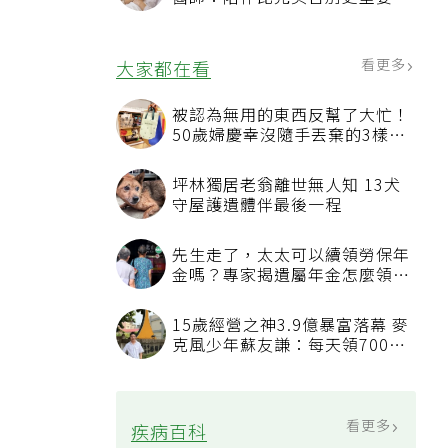
4句話值得及早說出口
看更多
大家都在看
被認為無用的東西反幫了大忙！
50歲婦慶幸沒隨手丟棄的3樣物
品
坪林獨居老翁離世無人知 13犬
守屋護遺體伴最後一程
先生走了，太太可以續領勞保年
金嗎？專家揭遺屬年金怎麼領，
看順位還要看資格
15歲經營之神3.9億暴富落幕 麥
克風少年蘇友謙：每天領700元
過日子
看更多
疾病百科