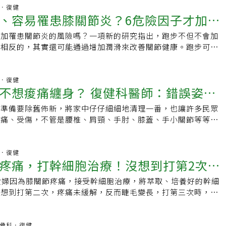
對膝蓋造成額外負擔，控制體重有助於保護關節。2.進行低衝
中經常騎單車的民眾膝蓋疼痛可減少17%；罹患關節炎的機率
骨科．復健
游泳和騎腳踏車等活動可強化膝蓋周圍的肌肉，增加膝關節的穩
、容易罹患膝關節炎？6危險因子才加速
羅葛蕾表示：「根據觀察研究，一生騎單車與擁有健康膝蓋息息
勢與鞋子選擇：保持良好姿勢，並穿著有支撐力的鞋子，能有效
蓋疼痛和關節損傷。」並強調：「無論男女，騎單車時間愈久，
 此外，當出現輕度膝蓋痛時，及時進行物理治療或運動有助於
增加罹患關節炎的風險嗎？一項新的研究指出，跑步不但不會加
「這類人」首當其衝
炎症狀機率愈小。」研究表明，騎單車可以強化膝蓋周圍肌肉，
疼痛進一步惡化。嚴重的膝蓋痛患者則可能需要接受玻尿酸注射
，相反的，其實還可能通過增加潤滑來改善關節健康。跑步可保
般刺激關節，對膝蓋具有保護作用，羅葛蕾表示：「我們知道非
衡飲食與體重管理 減輕關節負擔 健康生活型態調整中心營養師
是不少人熱愛的運動項目，不過，常聽說跑步會對膝蓋和臀部造
能引起疼痛，可能是騎單車會比其他運動沒有疼痛的原因。」而
食在膝蓋健康中也扮演著重要角色。膝關節炎患者飲食以均衡飲
導致骨關節炎？許多跑者在膝蓋不舒服就醫，也會被告知必須減
期間經常騎單車、鍛鍊股四頭肌，即使日後不再騎車，還是受益良
確保攝取足夠蛋白質，能夠提供關節軟骨合成原料，尤其可以攝
根據發表於美國骨科醫師學會年會、美國伊利諾伊州西北大學的
骨科．復健
ille)的范德堡大學醫學中心(Vanderbilt University Medical
不想痠痛纏身？ 復健科醫師：錯誤姿勢
然的魚油幫助抗發炎，另豐富多色多樣的蔬菜水果富含植化素、
拉松近4000名參與者進行的調查研究，發現跑步與膝蓋或髖關
經外科副教授格雷戈里(Andrew Gregory)指出，膝蓋部位本身沒
助抗氧化減緩發炎，同時避免高油高糖飲食，保持健康的體重管
化性關節炎的風險增加沒有關連，該研究的主要作者、加州大學
此運動有助維持軟骨健康：「關節運動非常重要，因為會將養分
都準備要除舊佈新，將家中仔仔細細地清理一番，也讓許多民眾
。延伸閱讀： ·不只磨損、退化！盤點膝蓋痛「6大致病因」
醫師Matthew Hartwell博士指出，活躍的關節才是健康的
而且與跑步相比，騎單車的一大優點就是避免膝蓋震動，不建議
疼痛、受傷，不管是腰椎、肩頸、手肘、膝蓋、手小關節等等，
蓋不適 ·只要一下雨就膝蓋痛？醫揪「背後主因」 1圖告訴你
以讓關節持續潤滑，保持關節健康。強化四頭肌減輕膝蓋負擔洛
習跑步，而且騎單車還可以增強跑步無法鍛鍊的重要肌肉，格雷
大掃除之前，能夠注意以下要點，避免疼痛纏身。注意用力姿
熱敷
nai Kerlan-Jobe研究所運動醫學專家Kenton Fibel博士也指出，
跑步鍛鍊一條肌肉從腿筋、股四頭肌到小腿，但騎單車可以增強
」臨床上常見到民眾使用錯誤姿勢，站直身體彎腰抬起重物，這
但做好充分的準備很重要。不同的活動需要用到不同的肌肉，不
臀部和膝蓋很有幫助，因為會影響左右運動。」不過腿部兩側若
負荷過大，可能會出現腰部肌肉傷害、韌帶拉傷、甚至是椎間盤
骨科．復健
受的負荷也不同。例如原本騎自行車的人要開始跑步，應先強化
疼痛，打幹細胞治療！沒想到打第2次長
易造成膝蓋受傷。另外匹茲堡大學(University of
起地上重物，建議「以蹲代彎」，打直腰椎、屈膝蹲下，讓重物
夠承受更高的負荷，減輕膝關節負擔。對此研究結果，不少醫師
風濕病學系副教授皮波斯(Christine Peoples)則建議民眾騎單車仍需
臀部及大腿的力量抬起重物，降低身體的負荷。也要衡量自己的
法。台北醫學大學附設醫院骨科部主任暨運動醫學科主任吳家麟
貴婦因為膝關節疼痛，接受幹細胞治療，將萃取、培養好的幹細
次膝發黑險截肢
該慢慢開始，每周騎兩到三次，從緩和的低強度開始，然後逐漸
品不要勉強，應該找其他人一起幫忙。肩頸疼痛大掃除後的肩頸
撰文引述研究指出，「跑步並不會增加膝關節炎產生的機會，反
沒想到打第二次，疼痛未緩解，反而睫毛變長，打第三次時，注
本文經《世界新聞網》授權刊登，原文刊載於此）
於反覆勞動造成肩頸肌筋膜受傷，或是過多的雙手過肩，造成肩
程中促進軟骨的代謝、強化骨質，進而強化我們的關節」。吳家
黑，表皮潰瘍、滲液，經診所醫師施勝桓問診，研判是注射物引
高處時，建議可以準備一個小凳子，避免長時間頸部抬頭或是踮
性膝關節損傷的發生，才是預防關節炎發生的首要任務，臨床案
反應，併發蜂窩組織炎，經施打強效抗生素，3天後獲改善。施
不夠時，不要突然用力墊腳或是高舉手臂，可能會造成小腿或肩
也多是因為以下五個原因所造成關節軟骨或肌腱韌帶的損傷：跑
接受幹細胞治療時，應慎選合格的醫療院所，注意注射物品質與
哪科.骨科．復健