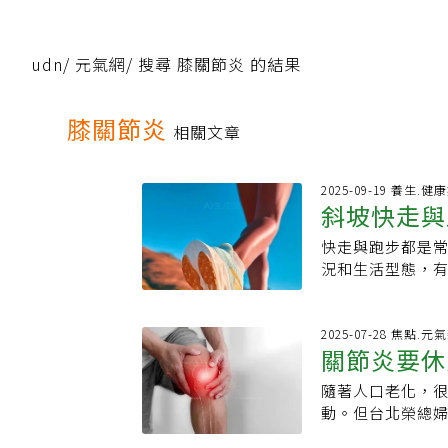
udn
/
元氣網
/
搜尋 膝關節炎 的結果
膝關節炎
相關文章
2025-09-19 養生.健
斜坡快走與
快走與跑步都是
況和生活型態，
重的人來說，跑
害較小，而兩者
Verywell 
2025-07-28 焦點.元
關節炎要休
及戶外斜坡與室
益差不多，但有
隨著人口老化，
胞靠活動開
率，可以在較短時
動。但台北榮總
以燃燒最多達47
因為動太多才壞
率計算出運動時燃