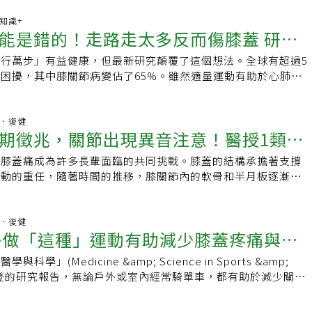
骨、滑膜、骨頭等就能接收訊號，啟動修補、抗發炎、甚至再生
「熱量赤字」，藥物、荷爾蒙、壓力等因素都會影響身體消耗熱量
，研究發現，關節細胞有像感應器一樣的裝置，當做出走路、蹲
康知識+
與跑步的好處不僅限於減重，「美國人運動指南」（The
能是錯的！走路走太多反而傷膝蓋 研究
的動作，就像按下開關，關節細胞就會活起來。但如果怕痛躺著
delines for Americans）建議成人每周進行至少150分鐘的中等強度
天，這些開關就會漸漸「關機」，造成細胞老化、發炎，關節滑
與跑步帶來的健康效益包含心情變好和壓力降低、睡眠品質更
行萬步」有益健康，但最新研究顛覆了這個想法。全球有超過5
伐」
硬又脆，關節愈來愈卡，愈動愈不順。因此，運動不是在折磨關
罹患心臟病和中風等機率降低、平衡和協調能力變好。對於剛開
困擾，其中膝關節病變佔了65%。雖然適量運動有助於心肺健
。張家銘說，有人以為，關節炎就該多休息，不能走太多路。事
步運動的新手，應緩慢、漸進地增加時間和強度，每周增加幅度
行方式可能會加速膝蓋軟骨的磨損。那麼，究竟怎樣的步行方式
鐘的快走、騎腳踏車、在游泳池裡走路、或是坐著的深蹲練習等
就算只運動10分鐘，也能比完全不運動燃燒更多卡路里。選擇合
？你每天走路多少步？重症醫師黃軒指出，研究人員分析近9萬
節最好的維他命。張家銘指出，運動會讓細胞釋放修復訊號，促
慮潛在的健康狀況。例如髖或膝關節炎患者可能不適合跑步，選
參與者的數據，發現每日總步數量和有症狀膝關節骨關節炎
骨科．復健
關節滑液分泌增加，讓那個卡卡的膝蓋重新潤滑起來。而且，它
期徵兆，關節出現異音注意！醫授1類運
快走對關節負擔較小；跑步也會對心肺造成較大壓力，如果身體
率無直接相關性。研究顛覆傳統認知，證實「單純累積步數的數
體重、關節壓力，對膝蓋、髖關節、甚至脊椎來說，都是大救
化，建議先和醫師討論適合的活動；對於運動時間較少的人，跑
。白話文就是，不是每天步行10000步的數量，或步行的數量
後的族群，這樣的運動就是「關節保養操」，不需去健身房，不
，膝蓋痛成為許多長輩面臨的共同挑戰。膝蓋的結構承擔著支撐
的選擇，能在短時間內燃燒更多卡路里。有些人偏好戶外運動，
究核心發現 步行的兩種方式 步行總量與SKOA無顯著關聯，
發現，如果能在關節還沒壞掉之前，就養成「動得對」的習慣，
活動的重任，隨著時間的推移，膝關節內的軟骨和半月板逐漸磨
室內跑步機上燃燒熱量。戶外斜坡或跑步機上快走或跑步各有優
度」，也就是說，你是在運動中走路，還是日常生活中的走路。
10年、20年。甚至對已經出現輕度關節炎的人來說，只要方法
出現疼痛與活動受限的問題。 膝蓋痛常見4原因 教你辨識早期
機不用擔心天氣變化，可以提供平滑穩定的坡度；但戶外運動可
的是步數的頻率≥60步/分鐘的步行活動。這是為了鍛鍊而進行
讓症狀緩解，不用立刻吃藥或開刀。因此，水中運動、彈力帶拉
科醫師吳凱文指出，長輩的膝蓋疼痛常因以下幾個原因引起： 1.
欣賞不同景色。（本文經《世界新聞網》授權刊登，原文刊載於
或慢跑」等。這種類型的步行往往是有計劃和目標導向的。2、
健治療或肌力訓練，都可以循序漸進地幫助關節細胞找回節奏的
節隨著年齡的增長逐漸退化。2.關節炎：骨關節炎和類風濕性
骨科．復健
是步數的頻率
多做「這種」運動有助減少膝蓋疼痛與關
車需要暖機，我們的關節也需要熱身，慢慢把它「喚醒」。張家
疼痛的疾病。3.過度使用：長期從事走路、爬樓梯等重複性動
不動反而會讓細胞更不敏感，讓關節更僵硬、更容易退化，只要
擔。4.體重過重：體重增加使膝蓋承受過多壓力，加速退化。
學」(Medicine &amp; Science in Sports &amp;
、不過度，就可以用這樣溫柔的方式，慢慢喚醒關節的再生能
膝蓋退化的症狀非常重要，僵硬、無力感，甚至關節出現異音或
)本月刊登的研究報告，無論戶外或室內經常騎單車，都有助於減少關節
時尋求醫療建議，避免病情加重。 預防與緩解膝蓋痛 3策略跟
勒醫學院(Baylor College of Medicine)副教授、風濕科
，長輩可採取以下預防措施，延緩膝蓋退化並減少疼痛： 1.維持
ce Lo，音譯)領導的研究團隊，針對2600名60歲以上族群進行研