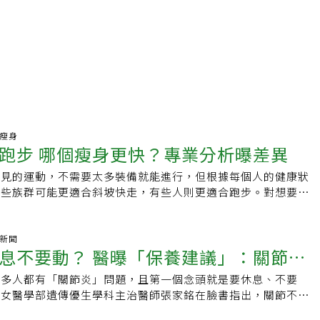
康瘦身
跑步 哪個瘦身更快？專業分析曝差異
常見的運動，不需要太多裝備就能進行，但根據每個人的健康狀
有些族群可能更適合斜坡快走，有些人則更適合跑步。對想要減
步較有效率，短時間燃燒的卡路里較多，但在斜坡健走對關節傷
提供的健康效益差不多，哪個適合端看個人健康、環境和目標。
Health報導整理斜坡快走與跑步的效益、選擇上需要考量的因素，以
氣新聞
息不要動？ 醫曝「保養建議」：關節細
內跑步機進行快走或跑步的差異。斜坡快走與跑步提供的健康效
些關鍵差異，走在斜坡上對關節的負擔較小，而跑步比較有效
很多人都有「關節炎」問題，且第一個念頭就是要休息、不要
機
間內燃燒更多卡路里。以體重150磅的人為例，跑步30分鐘可
婦女醫學部遺傳優生學科主治醫師張家銘在臉書指出，關節不是
4大卡的熱量。許多智慧手表或應用程式可以根據身高、體重與心
掉，而是長期不動或一直錯誤地用力，才慢慢走向退化；只要有
燒的熱量。假設每周要減掉1磅的脂肪，就需要透過飲食、運動