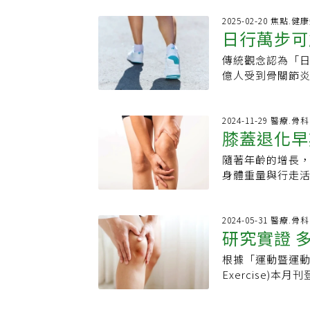
適度的活動，軟
創造500大卡的
機制。張家銘說
2025-02-20 焦點.健
的狀況。斜坡快走
日行萬步可
下、伸展等自然
Physical Gui
不動，久坐一整
運動，斜坡快走
傳統觀念認為「日
曝「最佳步
液變少，軟骨變
佳、血壓下降、
億人受到骨關節炎
節，是在喚醒它
始進行快走或跑
康，但不當的步
實上，每天30分
不要超過10%。
才是真正有益的呢
輕量活動，是關
適的運動需要考
名英國生物銀行
2024-11-29 醫療.
進血液循環，讓
膝蓋退化早
擇低衝擊的斜坡
（SKOA）發病
還能幫助您減少
活動會讓疾病惡
量」並非健康關鍵
星。尤其是中年
隨著年齡的增長
動幫助大
步可能是比較好
越多、越健康！研
必流大汗。研究
身體重量與行走
有些人則喜歡在
關鍵在「步行強
其實可以延緩退化
損，導致許多長者
缺點。室內跑步
1、運動的步伐指
正確，也有可能
症狀 亞東醫院骨
能較省錢，還能
的步行，如「快走
伸，甚至配合復
年齡相關磨損：關
2024-05-31 醫療.
此）
一般的走路指的
研究實證 
好方法。就像跑
關節炎是主要導致
銘說，關節炎時
作，會加劇膝蓋負
根據「運動暨運動醫學與科
節炎
關節不痛、不腫
此外，早期辨識
Exercise
力。
紅腫熱感時，應及
炎和膝蓋疼痛。休士頓貝
著做 吳凱文建議
醫師羅葛蕾(Gra