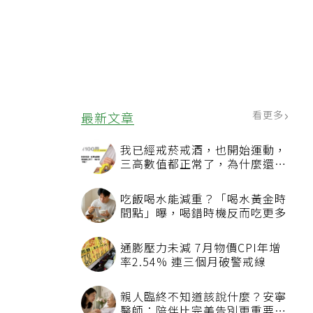
看更多
最新文章
我已經戒菸戒酒，也開始運動，
三高數值都正常了，為什麼還不
能停藥？
吃飯喝水能減重？「喝水黃金時
間點」曝，喝錯時機反而吃更多
通膨壓力未減 7月物價CPI年增
率2.54% 連三個月破警戒線
親人臨終不知道該說什麼？安寧
醫師：陪伴比完美告別更重要，