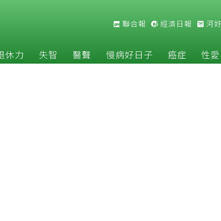
聯合報
經濟日報
河
退休力
失智
醫聲
慢病好日子
癌症
性愛