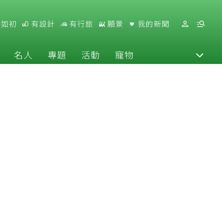
好如初
有設計
有行旅
願景
我的新聞
名人
專題
活動
寵物