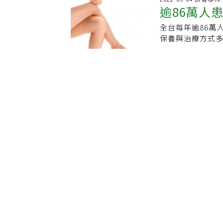
頸肌肉拉傷。如果
逾86萬人
步受傷常見5原因1
環境，尤其要特
息5分鐘，減少發
南市立安南醫院
炎導致截肢，甚
地、或是長時間
全台每年逾86萬
直接加速關節的
節炎，一種是自
達體重的七倍。根
保養與治療方式
害，包括韌帶、
肪幹細胞療法，
歲以上的成人，更
更嚴重，影響生
能適量運動，達
回患者的膝關節
性、年長、過重
醫學大學附設醫
不動來得好。退化
效果還不錯，膝
凳。使用合適的
分享民眾對於膝
度運動的人4.先
長，她因此決定
用長柄的抹布，
年有逾86萬人因
害6.更年期女性【資料來
膚紅腫發黑，表
度必須夠長，讓
就想要手術，甚
May Not Inc
布、刷子應該選
多元，多半會先服
真相．跑步傷膝蓋
具可能使手指小
板血漿）等保守
用護具過年期間
痛占最大宗，其
肘外側發生疼痛
膝手術，忍痛忍
可以使用網球肘
活品質大受影響。
腰，幫助脊椎穩
者表示在換膝之
傷、身體痠痛，
困難等；有75%
動工作。因此，建
說，早期不建議年
可休息5-10分
愛健身、登山，
不同的工作，例
生活品質更佳。陳
避免疲勞過度累
苦多年，先前擔