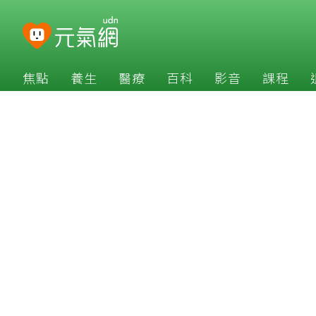
焦點
養生
醫療
百科
影音
課程