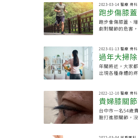
適當體重：過重會
究分析，發現一生
2023-03-14 醫療.
擊運動：散步、
跑步傷膝蓋
也會降低21%。
定性。3.正確姿
相關，可減少膝
減輕膝蓋的壓力。
跑步會傷膝蓋、
關節退化，
膝蓋疼痛或關節
強化肌肉，避免
劇對關節的危害
也不會像跑步那
或手術治療。 均
持關節健康跑步
負重運動不太可
林靜馨強調，飲
成傷害，久了將
且在12至18歲
食為主，長輩應
少跑步量。不過
2023-01-13 醫療.
多。納許維爾(Nashv
過年大掃除
取魚肉，含有天
一項針對芝加哥馬
Center)骨骼神
維生素C，可以協
節骨關節炎／退
有血液供應，因
年關將近，大家
要避免
理，減少關節負擔
舊金山分校整形外科
輸送至軟骨。」
出現各種身體的
肌肉不足也會害膝
關節，而跑步可
膝關節炎病患練
希望民眾在過年
舒緩要冰敷還是
杉磯Cedars-Si
戈里補充道：「
勢，「以蹲代彎
跑步是健康的，
臀肌，對於強化
樣會使得腰椎的
2022-12-10 醫療.
同的關節所能承
貴婦膝關節
沒有強壯肌肉，也容
突出的問題。抬
四頭肌，使其能
Pittsburgh)
靠近身體，使用
其實也持相同看
台中市一名54歲
睫毛、第3
量力而為：「應
極限，太重的物
曾在《元氣網》
胞打進膝關節，
增加強度。」（
疼痛，常見來自
而可以從跑步過
射部位紅腫、發
夾擠症狀。擦拭
麟認為，預防急
起組織排斥的發炎
腳尖。尤其高度
例看到跑步受傷
勝桓提醒民眾，
2022-03-04 該看