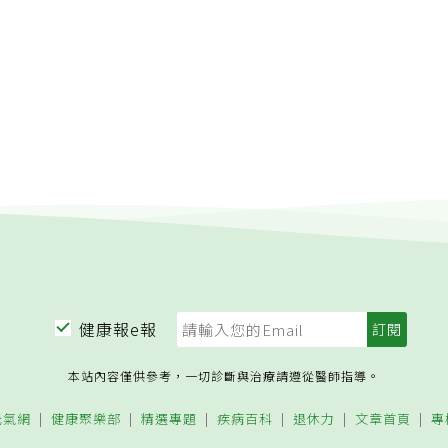
人工膝關節，術後3個月就重返國標舞界。黃炫迪也說，建議年
加強大腿肌力訓練，並維持體重，只要減重5%，就能大幅減緩膝
籲，膝關節炎勿忍痛，治療改善方式多，可尋求專科醫師好好診
健康報e報
本站內容僅供參考，一切診斷與治療請遵從醫師指導。
元氣網
健康聚樂部
精選專題
疾病百科
退休力
文章首頁
專