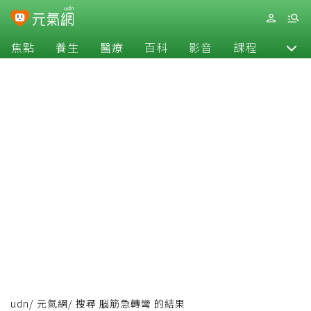
焦點
養生
醫療
百科
影音
課程
退休
udn
/
元氣網
/
搜尋 腦筋急轉彎 的結果