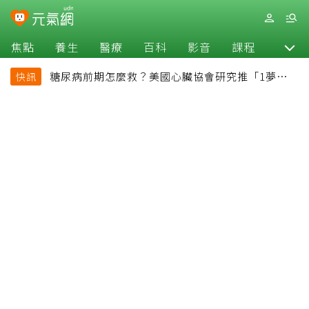
焦點
養生
醫療
百科
影音
課程
退休
糖尿病前期怎麼救？美國心臟協會研究推「1夢幻水
快訊
果組合」 酪梨加它改善血管功能