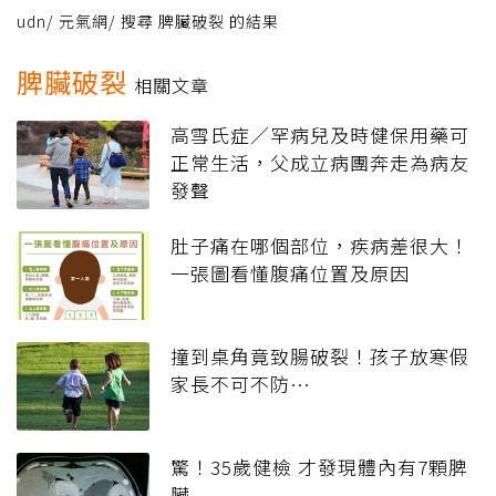
udn
/
元氣網
/
搜尋 脾臟破裂 的結果
脾臟破裂
相關文章
高雪氏症／罕病兒及時健保用藥可
正常生活，父成立病團奔走為病友
發聲
肚子痛在哪個部位，疾病差很大！
一張圖看懂腹痛位置及原因
撞到桌角竟致腸破裂！孩子放寒假
家長不可不防…
驚！35歲健檢 才發現體內有7顆脾
臟