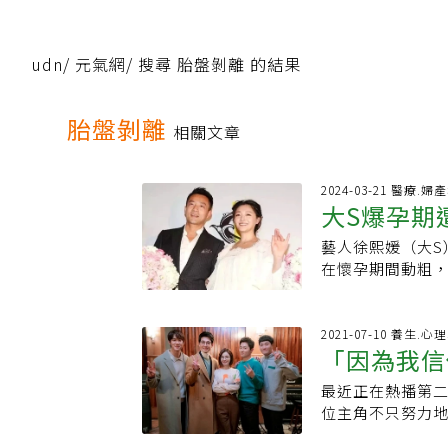
udn
/
元氣網
/
搜尋 胎盤剝離 的結果
胎盤剝離
相關文章
2024-03-21 醫療.婦
大S爆孕期
藝人徐熙媛（大S
跌倒可能導
在懷孕期間動粗
友熱議。婦產科
落、早產，嚴重甚
期遭動粗，「哈利
2021-07-10 養生.
「因為我信
期間發生的爭執
子阻止也被你推
最近正在熱播第
活》看5 
害我，他並沒有
位主角不只努力
一整套重達7.7
影響、改變了跟著
倒可能導致哪些