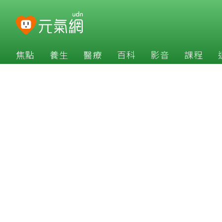
焦點
養生
醫療
百科
影音
課程