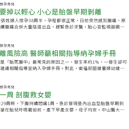
童節當天，翊晙不希望死者兒子往後每年的兒童節都因為想起過
當緊急的重症，需要立即給醫生診斷及處置。如何預防胎盤早期
在懷孕34周後，但此時因已接近38周足月，胎兒已成熟、生產
不一定一樣！」▼思宏的OS▼孕期中不正常出血是很常見的問
科.懷孕育兒
難過。翊晙對家屬的同理心，感動了在深夜已經很疲倦、只想趕
是，以目前的醫學環境並沒有任何方式可全面性的預防胎盤早期
要掉以輕心 小心是胎盤早期剝離
讓孕婦直接生下。控制飲食避免過重除了就醫遵循醫囑，林思宏
不要一看到出血就以為會流產，趕緊到醫院診所檢查就對了！雖
他醫生們，而那些醫生的眼神在聽到翊晙的話之後也有了些變
過可以透過一些方法來降低胎盤早期剝離的發生機率。比起婦產
少鈉的攝取，同時也可做如瑜伽、慢跑、游泳等會流汗的運動。
見的狀況，但因為懷孕的前3個月，胚胎還不穩定，孕婦看到出
來都會變成對病患家屬更有同理心的好醫生。或許是因為翊晙也
中胎兒的媽媽最能隨時隨地感受到寶寶的生命力，尤其仔細觀察
歲張姓婦人懷孕38周半，孕程都很正常，日前突然感到腹痛，原
抽血檢查孕婦胎盤生長因子、測量血壓等方式，第一孕期是子癲
實出血的原因很多， 不一定等於流產！而且，一般很難從出血
更可以設身處地的為痛失丈夫和爸爸的家屬們著想，而他也將本
個孕婦都須做的功課。不過胎動頻率因人而異，無法制定出一個
持續腹痛合併大量陰道出血，趕緊急診求醫，胎心音監視器顯示
時間點。林思宏說，孕婦懷孕時期過度進補的時代已過去，切勿
以一旦發現出血，立刻就醫準沒錯。孕期前3 個月出血主因大
朱的禮物轉送給死者的兒子，用溫暖的舉動安慰了他們的心，讓
，然而孕婦依舊可以大致找出胎兒的胎動習慣及規律，例如胎兒
，發現是胎盤早期剝離，緊急剖腹生產手術母女均安。頭份市為
加8至12公斤內為佳外，若為高齡產婦或有計畫懷孕者，建議應
1.黃體素不足：卵巢分泌黃體素不足，會影響胚胎著床不穩定而
氣地面對未來的挑戰。金雋婠的領導魅力：表面嚴厲冷酷，內心
力會特別的強，那麼媽媽可以固定在這個時間點觀察寶寶是否與
科主任沈國壽表示，胎盤早期剝離是胎兒出生前，胎盤從子宮壁
諮詢、進行風險評估等，以避免子癲前症發生。
黃體素後便可改善出血情況。尤其試管嬰兒若是冷凍胚胎，非自
要做！當醫生放棄病人的時候，他就不再是醫生了。」也許是因
是明顯過於頻繁、費時或是減少，都需提高警覺心，必要時須趕
的血液供應因此阻斷，嚴重時若無法馬上生產，將導致胎兒窘
科.懷孕育兒
巢也就沒有黃體的生成， 就必須藉由黃體素、雌激素的補充來
院中最攸關病患生死的科別之一，所以雋婠在專業領域上總是不
離風險高 醫師籲相關指導納孕婦手冊
則等到毫無胎動、強烈宮縮甚至大量出血時，就已無法挽回了。
亡，不能輕忽。胎盤早期剝離時子宮會因為胎盤後積血導致強直
進而選擇適當著床時間，所以若黃體素補充不足就有可能引起出
情，希望後輩要用最嚴謹的方式處理每一件事。雖然雋婠總是對
盤早期剝離高危險群，包括孕期時腹部遭受撞擊、妊娠高血壓、
液可能積在胎盤，不一定會有陰道出血情形，因此不一定會被發
頸瘜肉：由於懷孕期間荷爾蒙的刺激，子宮跟胎兒都會變大，此
是「胎死腹中」最常見的原因之一，發生率約1%，一發生卻可
非常嚴厲，甚至在材學因為被騙錢而在手術室心神不寧時把他轟
產婦、抽菸喝酒習慣、前胎已有胎盤早期剝離症狀的孕婦以及子
出現大量陰道出血才會求診，超音波檢查可看到胎盤下有血塊，
瘜肉也會跟著變大，而且瘜肉生長的速度很快，可能懷孕10-12
師建議相關指導宜納入孕婦手冊。對此，衛福部國健署婦幼健康
知狀態不好的材學不小心冒犯了病患家屬而受到減薪懲處時，刀
發生胎盤早期剝離症狀的可能性都較大。 施俊宇醫師認為雖然
現明顯胎心音減速。沈國壽說，孕婦子宮收縮劇烈，或肚子受到
分大小。由於子宮頸是相當敏感的組織，有時走路摩擦，便會導致
，後續研議107年版手冊時，將邀請專科醫學會等進行討論，也
婠特地在半夜打給院長，接下了胸腔外科科長的責任，只為了幫
相當發達，但人們卻忘了生產對於婦產科醫師以及孕婦依舊是一
胎盤早期剝離，有時撞擊發生當下沒有異狀，但事後仍出現胎盤
上子宮瘜肉容易造成反覆大量流出鮮血，驚悚程度常常嚇壞孕
冊有提供高危險妊娠衛教重點指導，有早產風險的孕婦可依懷孕
戒，讓材學可以更快地恢復正常的生活。還有一次，涂材學遇到
，實際上每一次的生產過程都是在生死邊緣交戰，因此不管是醫
平日做好自我保護，如果跌倒或撞擊，即使當下就醫檢查無恙，
沒有危險，也與流產無關。假如孕婦出現反覆出血的情況，並且
中、重度急救責任醫院接受檢查及生產。日前一名懷孕34周的
科.懷孕育兒
動手術的病人，讓他感到很困擾，去問雋婠到底該不該放棄，雋
都需要特別留意寶寶的狀況及變化，降低無法挽回的傷害。
覺，留意胎動，感到有任何不對勁，建議儘速就醫。胎盤早期剝
一周 剖腹救女嬰
仍未見改善，建議儘速就醫安排內診，經過醫師評估後，只要瘜
感到肚皮緊繃、子宮收縮、陰道出血，立即前往產檢診所，經確
醫生放棄病人的時候，他就不再是醫生了。」一棒敲醒了後輩，
感到突然破水的感覺，但流出的液體並非清澈透明，而是鮮紅
的位置，便可予以摘除，不用太過擔心。3.正常著床性出血：
離」，但卻因故遲至1個半小時後才生產，孩子經急救1小時，
透過下跪哀求病人才讓他願意吃藥，但卻也讓他更加領悟醫生的
剝離合併出血反應，但並不是胎盤剝離都會流血，有些人是既會
胎29周時，下腹持續悶痛1周，急診發現是內出血型胎盤早期剝
過程中導致出血，就像鑽到地下水管會噴水，這種狀況下按理說
並轉送醫學中心，但孩子已因缺氧造成嚴重腦病變，無自主活
用什麼方法，都應該要把治好病人作為首要任務。安政源的領導
痛症狀，持續的腹痛表示子宮收縮頻繁且強烈，有的孕婦會以為
，搶在胎兒呼吸窘迫前，產下早產女嬰，母子均安。中山醫大附
會有嚴重影響。基本上，在胚胎正常的狀況下，上述出血狀況都
馬偕醫院新生兒科資深主治醫師許瓊心指出，胎盤在胎兒出生時
力量改變他人「她總有一天不會再來的。人們總要學著遺忘繼續
縮，延誤發現胎盤早期剝離的時機。
許峻睿建議，孕婦懷胎20周到37周內，若出現規則且密集下腹
通常不會影響到胎兒。即使是正常的胚胎，在懷孕初期也會發生
落並分娩出來，若提早在產前剝離，將剝奪嬰兒所需氧氣和營
請妳溫柔地對待她吧。」身為小兒科外科教授的安政源，因為知
1次）、異常增多的陰道水狀分泌物、陰道出血等，只有出現任一
，此時只要多補充黃體素，胚胎就會趨於穩定。但若是特殊情況
嚴重甚至胎死腹中，對孕婦而言，也可能因大出血休克甚至死
媽媽一定會自責不已，所以總是用溫柔的語氣向家屬訴說病情，
，應立即就醫檢查。許姓婦人說，她頭胎懷孕7個多月時，因不