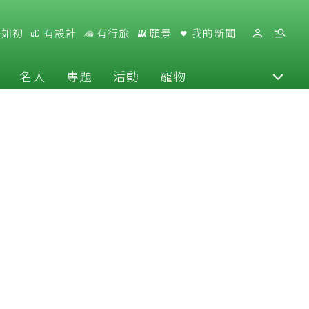
好如初
有設計
有行旅
願景
我的新聞
名人
專題
活動
寵物