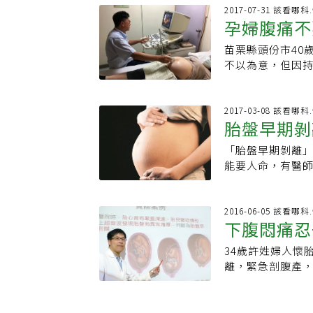
點50分，還在兒
剝離是產科中相
孕。晚發性則發生
因為每一次的狀況
2017-07-31 該看哪
世的爸爸而傷心
剝離？很可惜的
孕婦腹痛不
風險較低，則會
題，請各位孕婦
快結束工作的其
剝離的發生，不
說，飲食上要減
然出血是孕期中常
化，相信他們未
科醫生，身為腹
苗栗縣頭份市40
此外，也可透過
血都會超緊張，其
是個父親，所以
胎動狀況更是每
不以為意，但因
前症的最佳篩檢
量就判斷原因，所
來要送給兒子羽
胎動頻率的標準
急性胎心音減速
過重，懷孕期以增
致有下面幾個： 
他們可以更有勇
在某個時段活動
恭紀念醫院婦產
先向婦產科醫師
出血，通常補充
疼愛後輩「當然
平日不同，不管
剝離開來，胎兒
2017-03-08 該看哪
然週期，孕婦的卵
為胸腔外科是醫
胎盤早期剝
緊就醫診斷，否
迫，甚至造成死
調整生理週期，
留情面、冷酷無
誰是危險群？胎
性收縮，初期血
血狀況。2.子宮
「胎盤早期剝離」
住院醫生涂材學
子癲前症、高齡
現，通常孕產婦
時子宮內的腺體、
能要人命，有醫
出去，但當他得
宮異常的孕婦等，
胎心音監視器發
週就長到2-3公
組組長陳妙心回應
子嘴豆腐心的雋
現今的醫學科技
外力撞擊，造成
瘜肉出血，再加
表示目前孕婦手
材學擋掉這份懲
項相當大的挑戰
剝離，建議孕婦
婦，實際上它並
情況，選擇就近的
2016-06-05 該看哪
一名不肯吃藥、
師還是孕婦本身
事後仍要提高警
下腹悶痛忍
在補充黃體素後
女性，某日晚間
婠大罵他：「當
離症狀，孕婦會
肉生長在可以摘除
診為「胎盤早期剝
即使後來材學是
色，可能是胎盤
34歲許姓婦人懷
胚胎鑽入子宮的
血氧心跳才穩定
本分，就是不管
出血、又合併腹
離，緊急剖腹產
會自行止血，不
動，全身癱軟。
魅力：用溫柔的
僅是單純子宮收
設醫院婦產部醫師
不需要太擔心，
才會自子宮壁剝
往前，在那之前
疼痛（約10分鐘
著床不穩的現象
養，可能早產，
道當小孩出事時
症狀就可能是早產