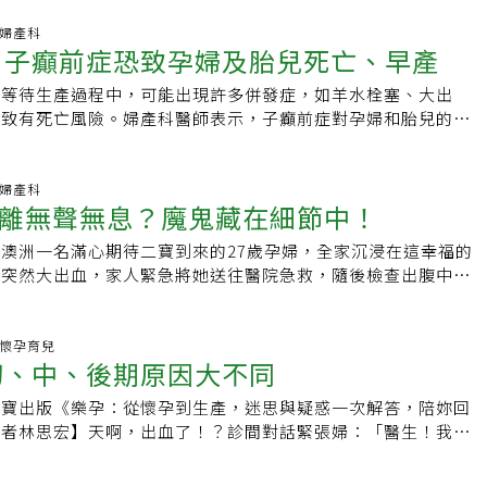
在職場上的領導特質與魅力，也許，你可以在這幾位溫暖而專業
上不少孕婦因為「騎機車」緊急煞車撞到腹部，導致胎盤剝離、
起自己工作時的模樣。蔡頌和的領導魅力：溫暖的信任「因為我
科.婦產科
即使只有40、50公里的時速，傷害還是很大。孕婦在孕期時得
 子癲前症恐致孕婦及胎兒死亡、早產
很誠懇，對病患也研究得很透徹，肯定有什麼原因。」在第一季
管理。李毅評說，情緒波動大、緊張的情緒容易讓子宮收縮，血
外科住院醫生安治弘首次操刀時因為頸椎毛病發作而不小心失
會建議孕婦保持平常心，儘量心平氣和；且懷孕期間孕婦受到荷
婦等待生產過程中，可能出現許多併發症，如羊水栓塞、大出
喪。頌和知道治弘在醫療工作上是非常誠懇認真的，所以推測治
容易不舒服、害喜，情緒也容易不穩定，而男方不會因為懷孕受
導致有死亡風險。婦產科醫師表示，子癲前症對孕婦和胎兒的影
誤一定有什麼原因，因此，她在手術結束後並沒有責備安治弘，
上會建議即使雙方都有錯，也建議男方退讓一些。大S自述孕期
乎沒有病癥，一旦併發，恐導致胎兒生長遲滯、胎盤剝離或早產
的原因後，用溫暖的語句鼓勵他，希望他可以找回自信，繼續努
毅評表示，跌倒對孕婦來說相當危險，許多臨床個案會在浴室跌
出現高血壓、癲癇、中風、腦水腫或是出血休克等症狀。禾馨婦
工作上的褒賞時，也十分謙卑且細心體貼。在第二季第二集，頌
導致出血撞到腹部則會有胎兒的危險，一旦有持續疼痛超過15
表示，高齡產婦、高血壓、糖尿病等，皆為子癲前症的危險因
科.婦產科
難的腦瘤手術，由於病患是國際知名小提琴手，因此有不少國外
離無聲無息？魔鬼藏在細節中！
就醫，送至急診施打安胎針。
造成孕婦、新生兒死亡，以及早產的主因之一；並常見於初懷孕
頌和，這本該是個讓自己被全世界看見的好機會，然而，考量到
，或本身患有高血壓、糖尿病或腎臟病、曾發生過妊娠高血壓等
醫生善彬要值班的頌和，卻婉拒了採訪。因為她認為手術是由其
澳洲一名滿心期待二寶到來的27歲孕婦，全家沉浸在這幸福的
失調致病他說，其原因是胎盤功能失調所致，多半發生在懷孕的
起完成的，所以她不願把功勞往自己身上攬，而是希望辛苦的大
前突然大出血，家人緊急將她送往醫院急救，隨後檢查出腹中胎
會出現高血壓與蛋白尿兩症狀。林思宏說，在懷孕過程中，孕婦
。頌和用溫柔而細膩的心感動了善彬，相信未來當善彬升上主治
因為「胎盤早期剝離」，連這位孕婦也差點死於這場意外，短短
，胚胎著床後，初期寶寶可照正常速度生長至1500公克左右，
成為一位溫暖的前輩。李翊晙的領導魅力：在幽默背後的同理心
媽媽天人永隔。胎盤早期剝離是甚麼？ 施俊宇醫師表示在正常
孕婦若不足應付胎兒成長過程所需大量血液時，母體就會以升高
鐘再開始吧。總不能讓孩子以後每年兒童節，都因為去世的爸爸
會於胎兒出生後，才會從子宮內壁剝離，而胎盤早期剝離，顧名
科.懷孕育兒
加血液供輸給胎兒；而當血壓過高時，即可確診為罹患子癲前
初、中、後期原因大不同
私底下總是給人搞笑、不正經形象的翊晙，在面對工作時其實比
出生時，胎盤就提早全部或部分剝離下來，因此，胎兒血流供應
上升的同時，蛋白質在腎絲球的濾過增加，即會出現蛋白尿。子
、更同理家屬的心情。第一季中，有一名患者早上才剛痊癒出
死亡，發生率雖只有約0.5%至1.5%，不過一旦發生卻是相當
增加生產困難度外，胎兒也會因此連帶併發症風險。林思宏說，
高寶出版《樂孕：從懷孕到生產，迷思與疑惑一次解答，陪妳回
車禍腦死，再也無法完成與兒子一起吃炸醬麵的願望。就在翊晙
離通常於妊娠20週後至分娩前發生，發生時常見症狀包括腹
發性與晚發性，早發性為孕婦懷孕20周後，初期多無自覺，直
作者林思宏】天啊，出血了！？診間對話緊張婦：「醫生！我又
行器官捐贈手術前，原本在手術室等待的其他醫師只希望趕快進
劇烈宮縮以及可能伴隨陰道出血，除了胎兒危險之外，孕婦甚至
、視力模糊、噁心嘔吐、全身水腫不退、體重過度增加等狀況
流產？」淡定林：「不會啦，只是胚胎著床不穩定，補充黃體素
再等待10分鐘，等到12點過後再進行手術。因為當時是晚上11
，進而引起凝血機制耗損，危險性更是不容小覷，因此胎盤早期
化，為避免危及孕婦、胎兒安全，得視情況進行引產或終止懷
婦：「那下次再出血怎麼辦？」淡定林：「就再來醫院檢查呀！