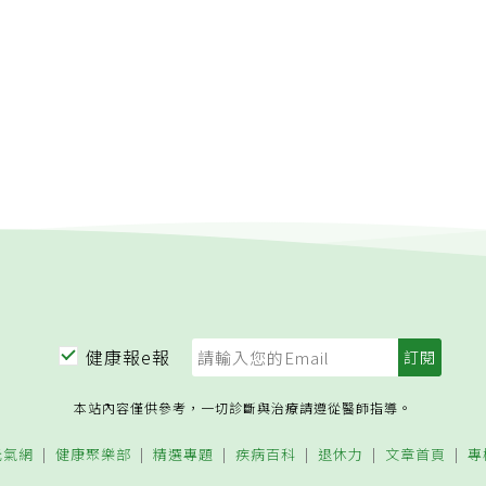
中每位角色所帶來的啟發。※本文由《VidaOrange生活報橘》
情況緊急，便很可能要趕快將孩子生出來，或是住院安胎，而且
處：「因為我信任你，你總是很誠懇。」《機智醫生生活》5
進行生產，完全不建議自然產。關於《樂孕：從懷孕到生產，迷
場領導魅力
答，陪妳回歸美好孕程》在台灣，懷孕女性承擔的壓力特別大，
鄰居、路人甲會指點東、指點西，有生過的人更是彷彿都變專
東西不能吃，那個東西不能碰，還有不可以爬山、游泳、騎腳踏
，就連想買杯咖啡、吃冰淇淋，店員都要關心：妳可以喝咖啡
不會影響小孩？別嚇孕婦了！妳知道的懷孕知識很有可能都是錯
，又在茫茫網路世界裡找不到最新的、正確的資訊，而為了婆婆
資訊和禁忌而擔心、無助，是許多新手媽媽在懷孕過程中的心
專業母胎兒醫學中心院長林思宏將在書裡替妳從懷孕開始到分娩
問題，提供解答和建議。
健康報e報
本站內容僅供參考，一切診斷與治療請遵從醫師指導。
元氣網
健康聚樂部
精選專題
疾病百科
退休力
文章首頁
專