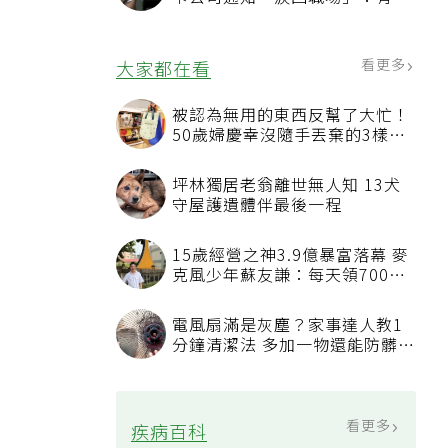
也碰壁
看更多
大家都在看
被認為無用的東西反幫了大忙！
50歲婦慶幸沒隨手丟棄的3樣物
品
坪林獨居老翁離世無人知 13犬
守屋護遺體伴最後一程
15歲經營之神3.9億暴富落幕 麥
克風少年蘇友謙：每天領700元
過日子
電風扇滿是灰塵？家事達人教1
分鐘清潔法 多加一物還能防髒汙
附著
看更多
疾病百科