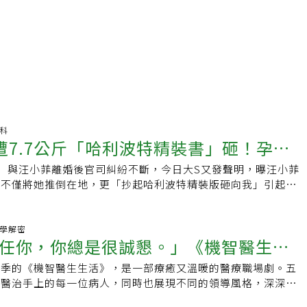
產科
遭7.7公斤「哈利波特精裝書」砸！孕婦
）與汪小菲離婚後官司糾紛不斷，今日大S又發聲明，曝汪小菲
致哪些危險？醫曝搶救黃金15分鐘
，不僅將她推倒在地，更「抄起哈利波特精裝版砸向我」引起網
醫師表示，孕產婦在孕期摔倒或腹部受撞擊很容易導致胎盤剝
至可能流產，若持續疼痛超過15分鐘，務必趕緊送醫。大S孕
波特精裝版」有多重？大S今發布臉書貼文，再揭與汪小菲婚姻
心理學解密
任你，你總是很誠懇。」《機智醫生生
事件。她表示，「你（汪小菲）喝多動手推倒我妹妹，我大著肚
倒在地，你抄起哈利波特精裝版砸向我，黑人出手固定你停止傷
二季的《機智醫生生活》，是一部療癒又溫暖的醫療職場劇。五
位醫生獨特職場領導魅力
毆打你。」網友熱議「哈利波特精裝版」有多重？有網友表示，
地醫治手上的每一位病人，同時也展現不同的領導風格，深深的
公斤，但無論精裝版或平裝，重點是抄物品砸人讓人震驚。孕婦跌
他們一起治療病患的住院醫生和實習醫生們。VidaOrange編輯
危險？對此，新光醫院不孕症中心生殖中心主任、婦產科醫師李