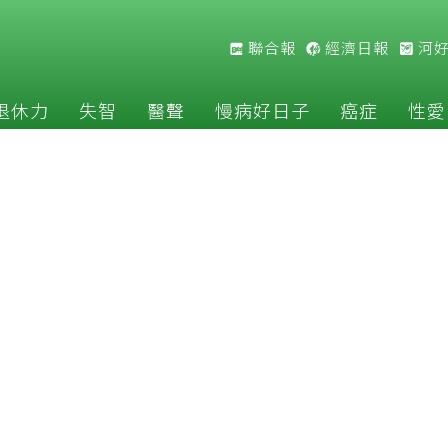
聯合報
經濟日報
河
退休力
失智
醫聲
慢病好日子
癌症
性愛