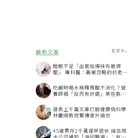
看更多
最新文章
睡眠不足「血管如擰抹布被擠
壓」 專科醫：最被忽略的抗老方
法
吃飯時喝水稀釋胃酸不消化？營
養師揭「反而有好處」某些族群
才要禁
發表上千篇文章打臉健康偽科學
林慶順教授驚傳意外過世
45歲男存2千萬提早退休 接信用
卡公司通知「淚回職場」：有錢