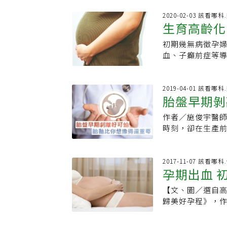
整理了五位主角
毅評表示，臨床
的醫生身上，憶
2020-02-03 該看哪
早產，甚至流產，
生育高齡化
信任你，你總是
特別得注意情緒
的劇情中，神經
壓也容易升高，
初期幾無病徵孕
手，令他非常沮
爾蒙變化影響，
血、子癲前症等
弘在手術室的失
到身理影響，臨床
響最大；初期幾
反而在了解背後
被推倒在地。李
外，孕婦也可能
力。頌和在遇到
倒，撞到骨盆容易
產科院長林思宏
2019-04-01 該看哪
和完成了極度艱
胎盤早期剝
分鐘，就要趕緊
子。子癲前症是
媒體都想要採訪
女性、高齡產婦
受訪日那天住院
作者／施俊宇醫師
孕婦。胎盤功能
他醫生和自己一
時刻，卻在生產
20周以後，主要
家都能接受採訪
兒已無心跳，死
為供給寶寶養分者
醫生後，也將會
幾小時就讓寶寶與
但懷孕中後期，
「我們就過10分
的情況下，胎盤
2017-11-07 該看哪
血壓的方式來增
孕期出血 
而哭著過嘛。」
思義為胎兒尚未
症。他說，血壓
誰都還要更細膩
中斷，導致缺氧而
癲前症不僅大幅
【文、圖／選自
院，晚上卻發生
危險。胎盤早期剝
子癲前症可分為早
歸美好孕程》，
按照死者遺願進
痛、胎動減少、
到出現嚴重頭痛
出血了，會不會
行，但翊晙請大家
可能因大量出血
時，病症已經惡
就好了。」緊張