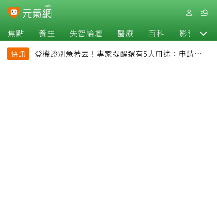
焦點
養生
失智論壇
醫療
百科
影音
登機證別急著丟！專家提醒還有5大用途：申請理
快訊
賠、補登哩程都用得到