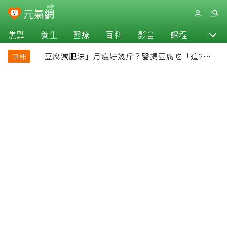
焦點
養生
醫療
百科
影音
課程
退休
「豆腐減肥法」月瘦好幾斤？醫揭豆腐吃「這2種最
快訊
好」，消脹氣有妙招