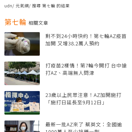
udn
/
元氣網
/
搜尋 第七輪 的結果
第七輪
相關文章
剩不到24小時快約！第七輪AZ疫苗
加開 又增38.2萬人預約
打疫苗2樣情！第7輪今開打 台中搶
打AZ、高端無人問津
23歲以上民眾注意！AZ加開施打
「施打日延長至9月12日」
最新一批AZ來了 蔡英文：全國逾
1000萬人至少接種一劑