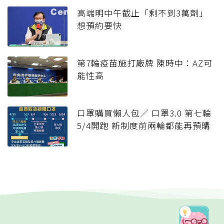
高端明中午截止「剩不到3萬劑」
想預約要快
第7輪疫苗施打廠牌 陳時中：AZ可
能性高
口罩購買懶人包／ 口罩3.0 第七輪
5/4開跑 新制度前兩輪都能再預購