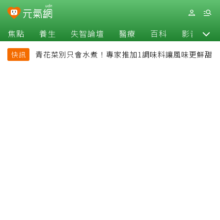
焦點
養生
失智論壇
醫療
百科
影音
青花菜別只會水煮！專家推加1調味料讓風味更鮮甜
快訊