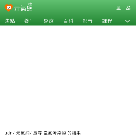
焦點
養生
醫療
百科
影音
課程
退休
udn
/
元氣網
/
搜尋 空氣污染物 的結果