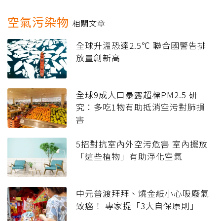
空氣污染物
相關文章
全球升溫恐達2.5℃ 聯合國警告排
放量創新高
全球9成人口暴露超標PM2.5 研
究：多吃1物有助抵消空污對肺損
害
5招對抗室內外空污危害 室內擺放
「這些植物」有助淨化空氣
中元普渡拜拜、燒金紙小心吸廢氣
致癌！ 專家提「3大自保原則」