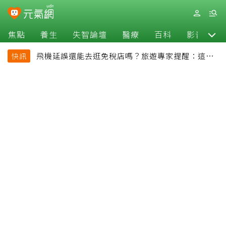
焦點
養生
失智論壇
醫療
百科
影音
飛機延誤還能去逛免稅店嗎？旅遊專家提醒：這個
快訊
時間最好別離開登機門