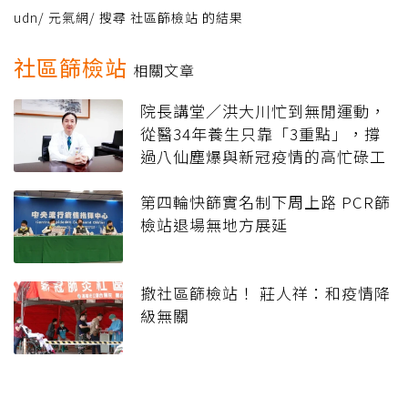
udn
/
元氣網
/
搜尋 社區篩檢站 的結果
社區篩檢站
相關文章
院長講堂／洪大川忙到無閒運動，
從醫34年養生只靠「3重點」，撐
過八仙塵爆與新冠疫情的高忙碌工
作時期！
第四輪快篩實名制下周上路 PCR篩
檢站退場無地方展延
撤社區篩檢站！ 莊人祥：和疫情降
級無關