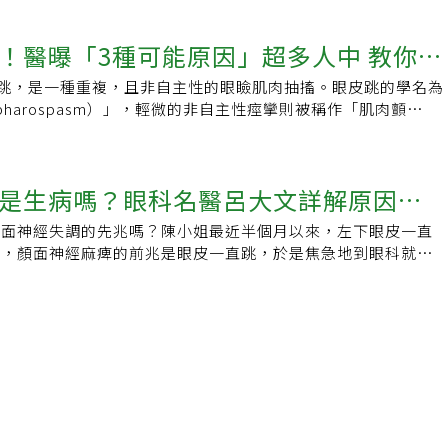
50至60歲民眾、女性多於男性，患者初期常會有眼睛疲勞痠
迫、眼瞼痙攣、眼輪匝肌亢進症或半面痙攣症等。也有少數「腦
症等症狀。書田診所腦神經內科主任醫師黃啟訓說，眼瞼痙攣症
皮不斷跳動，進而就醫檢查發現罹患腦瘤，這類腦瘤通常是壓迫
醫曝「3種可能原因」超多人中 教你5
spasm）屬於一種特殊的局部肌張力異常症，大部分發生原因不明，
的眼皮跳動；而血管瘤則可能是眼皮周圍的血管出現腫瘤，同樣
病原因，包括腦炎、巴金森氏症、止吐藥或精神疾病藥副作用所
眼皮跳動。相對於血管瘤或是腦瘤，眼瞼痙攣、眼輪匝肌亢進症
p;眼皮跳，是一種重複，且非自主性的眼瞼肌肉抽搐。眼皮跳的學名為
解：咖啡少喝點
60歲間，男女發生比例為3比7。眼瞼痙攣症初期症狀黃啟訓指
為常見。引起眼瞼痙攣的原因不明，初步認為是壓力引起，眼瞼
pharospasm）」，輕微的非自主性痙攣則被稱作「肌肉顫
常會有眼睛疲勞痠脹、畏光或乾眼症等症狀，接著通常會先有眨
女性患者多於男性，這類患者初期會長時間眼皮跳動，後來當眼
bsp;眼瞼痙攣 常見3原因&amp;nbsp;重症醫師黃軒說明，簡單
狀，眼瞼緊閉的現象也會愈發嚴重，甚至可能讓眼睛幾乎張不
始睜不開，過了一會兒才會恢復，眼瞼痙攣的患者，一開始會先
只有一隻眼睛，大部分發生在上眼瞼。女性和男性相比，女性，
狀較不明顯，黃啟訓表示，一半的個案從發病到正確診斷往往需
，再來調整生活作息，降低生活壓力，如果仍沒有效果，會施打
瞼痙攣。&amp;nbsp;而眼皮跳的原因有很多，以下是一些常見
間；三分之一的病人會因此引發焦慮症，甚至憂鬱症，文獻統計
是生病嗎？眼科名醫呂大文詳解原因及
半面痙攣症 需開刀改善與眼瞼痙攣類似的疾病叫做半面痙攣
nbsp;1、睡眠不足2、個人壓力太大、心情緊張3、經常使用手
一，但因為檢查困難，實際發生率可能被低估。眼皮跳動持續超
初期會有單邊眼皮跳，後續連臉部都會跳，並延伸到頸部等，通
過勞、用眼過度&amp;nbsp;其實大部分引發眼皮一直在跳的
醫在治療方面，黃啟訓說，目前治療眼瞼痙攣症常用的口服藥
顏面神經失調的先兆嗎？陳小姐最近半個月以來，左下眼皮一直
壓迫導致，需開刀改善。至於眼輪匝肌亢進症，通常發生在有老
？」 ，那是你個人的生活壓力與 過勞所造成的影響。
鹼藥、多巴胺藥物、鎮定劑和肌肉鬆弛劑等，但口服藥物治療的
說，顏面神經麻痺的前兆是眼皮一直跳，於是焦急地到眼科就
患者身上，這類民眾為了看清楚字，通常會瞇眼，用力使用眼
&amp;nbsp;眼皮跳，該怎麼做？&amp;nbsp;如果你擔心眼皮跳的
其餘治療選擇，則是在眼眶周圍局部注射肉毒桿菌素，一般在注
跳動可能是由多種因素引起，包括熬夜過勞、壓力過大，或是鈣
皮不斷跳動的症狀以外，患者也會因為淚腺分泌少，需要時常眨
些什麼：&amp;nbsp;1、放鬆壓力、多休息2、睡前伸展運
可完全恢復正常，注射一次療效約可持續3至4個月。黃啟訓提
鈣濃度低時，也會造成眼皮不正常跳動。眼睛周圍負責眼皮張
等症狀，通常發生在中年女性身上，眼輪匝肌亢進症的治療，只
C產品有助提升睡眠品質4、減少攝取咖啡因、酒精和尼古丁5、
持續超過2周仍未改善，甚至跳動情況已影響日常生活，應盡早
有兩條，一條是環繞眼周的眼輪匝肌，由顏面神經支配，另一條
即可改善。生活作息差 也會眼皮跳呂大文表示，無論是眼瞼痙
，好讓眼睛不會過度疲勞&amp;nbsp;&amp;nbsp;眼皮跳出
如果確診眼瞼痙攣症，也不要太過緊張，只要做出正確的診斷，
受第三對腦眼神經支配。人的眼皮自然開合，就是這兩條肌肉不
症的患者，近年愈來愈多，推估與3C產品的過度使用有關。呼
快就醫&amp;nbsp;其實答案只有一個：「放鬆休息，放下壓
的治療，一般都可以很快得到良好的療效，尤其早期進行有效治
用。正常情況下，這些睜眼閉眼活動都受大腦神經的支配，每4
機或電腦的時間，不僅保護視力，也降低眼睛周圍肌肉緊繃，而
一般情況下，眼皮跳動持續時間較短，幾秒至幾分鐘內就會恢復
顯改善生活品質，也避免引發無謂的焦慮和憂鬱。（責任編輯葉
。可是，一旦支配眼輪匝肌的顏面神經受外來刺激，使眼輪匝肌
。除了病理性的原因以外，日常生活作息如太過疲憊、熬夜、過
度擔心。然而，如果眼皮跳持續、沒有減少，或出現其他症狀，
會明顯感覺眼皮不自主地跳動。顏面神經在傳導途徑上的任何部
大等，都可能會讓眼皮跳的機率增加，建議先讓眼睛多休息，或
體其他位置肌肉，出現神經的症狀，就需要找醫生進行評估，了
能導致眼皮跳動，而刺激的部位不同，眼皮跳動的部位、跳動的
如菠菜、牛奶等，也可以補充富含維生素A的食物如紅蘿蔔、南
。&amp;nbsp;（圖片來源：Dreamstime/典匠影像）延伸