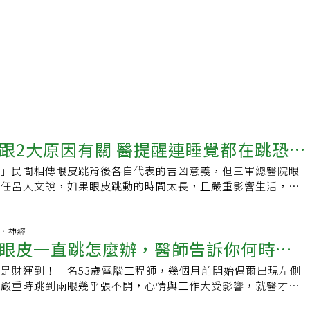
跟2大原因有關 醫提醒連睡覺都在跳恐身
災」民間相傳眼皮跳背後各自代表的吉凶意義，但三軍總醫院眼
主任呂大文說，如果眼皮跳動的時間太長，且嚴重影響生活，其
，可能真的是一場災難，最嚴重恐是「腫瘤」引起的眼皮跳動症
。呂大文表示，眼皮跳背後導致的原因，可以分為「病理性」以
佳」等二大原因，臨床上最常見「病理性」原因，多數患者因不
腦部．神經
眼皮一直跳怎麼辦，醫師告訴你何時該
作息而就醫。50多歲的女性小倩常感覺到疲憊不適，有時會感
睛轉動吃力，近期不時會有「眼皮跳」症狀，一開始不以為意，
是財運到！一名53歲電腦工程師，幾個月前開始偶爾出現左側
導致，但後續即使有充足的睡眠，眼皮卻愈來愈常跳動，某次眼
最嚴重時跳到兩眼幾乎張不開，心情與工作大受影響，就醫才發
動，嚇得她趕緊到醫院就醫，診斷結果竟是「血管瘤」壓迫到眼
症」，經藥物及肉毒桿菌素眼周局部注射治療後已改善。醫師提
性原因多元呂大文表示，導致眼皮跳的病理性原因非常多，如顏