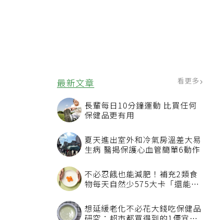
看更多
最新文章
長輩每日10分鐘運動 比買任何
保健品更有用
夏天進出室外和冷氣房溫差大易
生病 醫揭保護心血管簡單6動作
不必忍餓也能減肥！補充2類食
物每天自然少575大卡「還能吃
飽飽的」
想延緩老化不必花大錢吃保健品
研究：超市都買得到的1便宜食