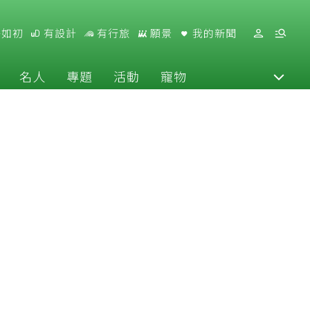
好如初
有設計
有行旅
願景
我的新聞
名人
專題
活動
寵物