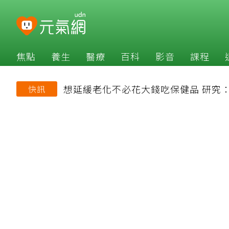
焦點
養生
醫療
百科
影音
課程
想延緩老化不必花大錢吃保健品 研究
快訊