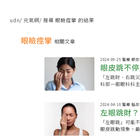
udn
/
元氣網
/
搜尋 眼瞼痙攣 的結果
眼瞼痙攣
相關文章
2024-09-25 醫療.眼部
眼皮跳不停
「左跳財、右跳
體真有毛病
科部一般眼科科
導致的根本原因
狀，需及早就醫
及「生活習慣不
2024-04-10 醫療.
左眼跳財？
斷眼皮跳影響生活
到視力模糊，眼
「左眼跳」可能不
就醫！
認為應該是太累
眼皮跳動現象，
睛還無法順利轉
現是「眼瞼痙攣
睛。眼皮跳 病理