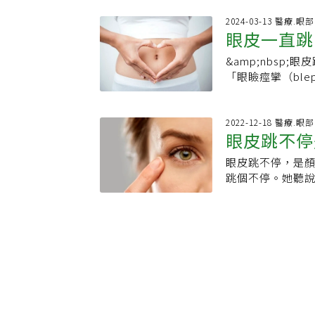
醒，此疾病好發於
面神經血管瘤壓
脹、畏光或乾眼
2024-03-13 醫療.眼部
瘤」患者因為眼
眼皮一直跳！
（Blephalo
到顏面神經引起
其他續發性的致
壓迫到神經引起
&amp;nbs
方法有效緩
致，好發於50至
或半面痙攣症更
「眼瞼痙攣（ble
出，患者在初期
不正常放電，且
搐」。&amp;n
眼次數增加的症
睛閉起來後會開
的眼皮跳，通常
開。由於早期症
建議多攝取鈣質
似乎更容易發生眼
2022-12-18 醫療.眼部
至少1年以上的時
眼皮跳不停
肉毒桿菌素改善。
的原因：&amp;
發生率約萬分之
症，半面痙攣症
機/電腦，引致眼睛
過2周未改善再就
眼皮跳不停，是
好發族群
常是顏面神經遭
原因是「你累了嗎
物，有抗乙醯膽
跳個不停。她聽
花眼、乾眼症的
&amp;nbsp;
效果往往有限；
診。其實，眼皮
瞼，除了會有眼
話，黃軒告訴你該做
射後1至2周內即
離子不足導致血
眼，也會有畏光
動3、減少使用3
醒，如果眼皮跳動
開、閉合的肌肉
要施打肉毒桿菌素
盯著螢幕的時間減少
就醫，不過民眾
是提上眼瞼肌，
攣、眼輪匝肌亢進
現這些情況 應盡
並及早接受適當
斷收縮及放鬆的作
籲應減少使用手
力！」黃軒說，
療，更有助於明
～6秒就眨眼一次
引起疾病的機率
正常，不需要過
姿岑）
反覆收縮，人就
度用眼、壓力過
例如面部，或身
位受到刺激，都
是多攝取一些鈣質
解身體是否出現問題