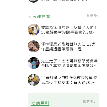
品就可以
看更多
大家都在看
被認為無用的東西反幫了大忙！
50歲婦慶幸沒隨手丟棄的3樣物
品
坪林獨居老翁離世無人知 13犬
守屋護遺體伴最後一程
先生走了，太太可以續領勞保年
金嗎？專家揭遺屬年金怎麼領，
看順位還要看資格
15歲經營之神3.9億暴富落幕 麥
克風少年蘇友謙：每天領700元
過日子
看更多
疾病百科