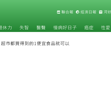
聯合報
經濟日報
河
退休力
失智
醫聲
慢病好日子
癌症
性愛
：超市都買得到的1便宜食品就可以