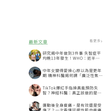
看更多
最新文章
研究揭中年做到3件事 失智症平
均晚13年發生！WHO：近半風
險其實可預防
中年女變得愛操心原以為是更年
期 精神科醫揭何謂「廣泛性焦慮
症」
TikTok爆紅手指操真能預防失
智？神經科醫：真正該做的是4
件事
運動後全身痠痛，是有效還是受
傷了？一次看懂延遲性肌肉痠痛