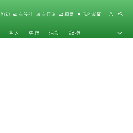
好如初
有設計
有行旅
願景
我的新聞
名人
專題
活動
寵物