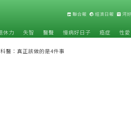
聯合報
經濟日報
河
退休力
失智
醫聲
慢病好日子
癌症
性愛
經科醫：真正該做的是4件事