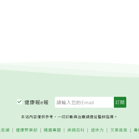
常時髦的地方。因此，當我們在這裡舉辦活動度講座並告訴來賓
家浮現困惑的表情並不令人意外。事實上，他們毫無選擇，因為
椅子。這些與會人士無疑期待聽到一些關於特殊伸展或等長收縮
豹部隊成員才會知道的鬆動技巧，但得到的卻是要求他們像幼兒
令。我們看著他們不自在地扭動。我們那天在奧林匹克俱樂部想
坐地板（如果你常坐的話）能幫助你更熟練地坐下，然後再站起
任何支撐。另一個好處是，這可以部分抵消身體日復一日久坐
沙發或開車，也就是讓身體一直處於直角的坐姿）採取代償姿勢
甚至引發疼痛）。我們的身體天生就是用來坐地板的，因此當你
坐在漂亮的鑲木地板或絨毛地毯上時，你正在協助「野化」你的
板上可以恢復髖關節的動作範圍，這不僅使得起身與坐下變得更
修復久坐引發的肌肉骨骼問題。
健康報e報
本站內容僅供參考，一切診斷與治療請遵從醫師指導。
元氣網
健康聚樂部
精選專題
疾病百科
退休力
文章首頁
專