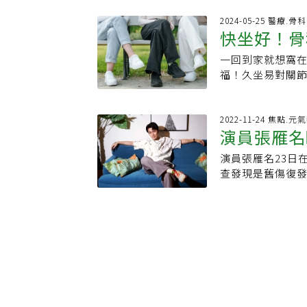
Cardiology
行動困難，甚至是
男性與女性進行
2024-05-25 醫療.
坐。2.側身坐。3
快坐好！骨
你再測一次）。
姿，尤其翹腳或
群人狀況。在這六
而盤腿坐之所以
一回到家就想窩
腿坐還恐害
研究人員發現，
力，而身體為了
福！久坐易對關
在這項測試的分
五十肩甚至頭痛
陳鈺泓主治醫師
死者大概很老，
直、將身體重心
姿看似很舒適，不
一連串不幸的事
這種上半身後傾
姿 最容易傷膝蓋
2022-11-24 焦點.元
心類似的事發生
演員張雁名睡醒無法起
門和尾骨在正確
作會讓一隻腳長
是：測試表現良
位置」，坐骨是
僅可能造成腰痠
體健康狀況也比
演員張雁名23日
脊椎被壓成
在椅子上，但是
循環等問題。2、
都反映你的健康
查發現是舊傷復
非肛門上方的尾
使腰椎與頸椎懸
起身的重要性）
名11年前拍攝《
背部自然挺直，
久而久之容易造成
那就表示你的身
年復健後康復，即
確保坐著時骨盆
勢：誰也是喜歡
離疼痛、感覺更
述前一晚在家盤腿
而，如果民眾有
力，並且將全身
都可以追求的目
了，殊不知醒來
一個簡單的小步
問題也就會一一浮
因為它能夠揭露
傷復發壓迫到腰
幫助下背部貼緊
於盤腿坐時往往
以僵固的方式使
了」，只要姿勢
會出現必須坐在
迫，同時將全身
改進？除非你仔
人，真的要注意
是使用地板正坐
突出等問題。延伸
解自己的身體，
低回報的姿勢。」
立。而如果是無
肩、烏龜頸．En