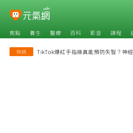
焦點
養生
醫療
百科
影音
課程
TikTok爆紅手指操真能預防失智？神
快訊