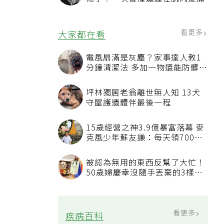
看更多
大家都在看
電風扇滿是灰塵？家事達人教1
分鐘清潔法 多加一物還能防髒汙
附著
坪林獨居老翁離世無人知 13犬
守屋護遺體伴最後一程
15歲經營之神3.9億暴富落幕 麥
克風少年蘇友謙：每天領700元
過日子
被認為無用的東西反幫了大忙！
50歲婦慶幸沒隨手丟棄的3樣物
品
看更多
疾病百科