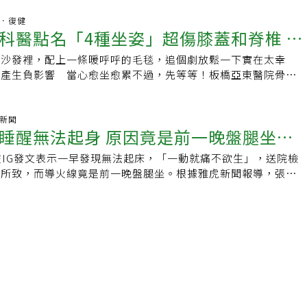
 ）2014年刊登的共同研究裡，研究人員針對2,002 名年齡51~80 歲的
疼痛。為了健康必須改掉這三種坐姿習慣！1.交叉雙腿、翹腳
坐下與起立測試（也就是本書前言介紹過的測試，我們現在要求
骨科．復健
.盤腿坐。在《Ourage》網站中，片平悅子列出三種應避免的坐
科醫點名「4種坐姿」超傷膝蓋和脊椎 盤
之後，這群科學家就去忙自己的研究事務，六年後才回來檢視這
是側坐的姿勢會導致骨盆和脊椎出現歪斜，容易引發慢性疼痛。
年期間，共有179 名（近8%）受試者去世。分析研究數據後，
不健康，是因為盤腿時臀部會向後傾斜，造成髖關節承受巨大壓
在沙發裡，配上一條暖呼呼的毛毯，追個劇放鬆一下實在太幸
椎間盤突出
需要支撐才能起立與坐下的人，死亡風險較高。相反地，受試者
維持骨盆穩定可能出現歪曲失衡，進一步出現肩膀僵硬、腰痛、
節產生負影響 當心愈坐愈累不過，先等等！板橋亞東醫院骨科
數越高，存活機率就越大。你可能會覺得，「嗯，這很正常吧。
等症狀。另外，片平悦子也經常看到年輕人坐火車時雙腿往前伸
提醒，除了大家所熟知的久坐會對關節產生負面影響，而有些坐
而老人本來就沒那麼靈活，他們跌倒後可能無法起身，接著發生
全放在尾骨上，每次她都默默擔心他們上了年紀後會背痛，因為
僅越坐越累，更可能不小心就讓頸部和脊椎受傷的。 這4種坐
。我沒那麼老（或是我年紀雖然大，卻還很強壯），應該不用擔
的姿勢會造成腰部懸空，大大增加脊椎的壓力。坐下時，確保肛
和脊椎陳鈺泓指出4種常見的NG姿勢：1、翹二郎腿：翹腳的動
氣新聞
在我身上。」但這等於錯失重點。巴西與美國研究人員的結論
身 原因竟是前一晚盤腿坐：
的位置而要如何採取正確的坐姿呢？首先，我們必須了解「坐骨
時間承受壓力，使身體處於不平衡狀態，近而導致神經壓迫。不
好的人擁有更好的活動度，有更好的活動度就比較不會跌倒，整
臀部的硬骨，位於肛門的正下方，當我們正確坐下時，坐骨需貼
背痛，長期下來更會導致骨盆歪斜、椎間盤突出，甚至影響血液
較好。這意味著，無論你是否擔心跌倒，輕鬆坐下與起立的能力
在IG發文表示一早發現無法起床，「一動就痛不欲生」，送院檢
梯形
肛門的位置應該稍微抬高，身體重心應放在臀部坐骨與腿部，而
斜躺坐：有些人喜歡側身半躺並把腳放到沙發上，這樣的姿勢會
狀況（而且老實說，任何年齡的人都可能跌倒，因此別低估能夠
發所致，而導火線竟是前一晚盤腿坐。根據雅虎新聞報導，張雁
骨（脊椎末端）。當我們坐下時，可以先將坐骨貼在椅子前端，
空，或是不正常的彎曲凹陷，將全身力量都放在脖子和臀部上，
。如果你能以各種方式起立與坐下，不需輔助或僅需少許輔助，
新兵日記》時，曾因不慎從7樓高的地方摔落導致脊椎錯位，經一
然後坐骨沿著椅面慢慢往後退，直到背部能靠到椅背，這樣就能
過度壓力，導致肌肉韌帶受傷或椎間盤突出的情況。3、趴躺姿
體非常穩定、靈活、有效率。換言之，這些身體特質能幫助你遠
便舊傷偶爾會復發，但對生活並未造成太大影響。而他在IG自
直立，至於膝蓋則注意要在腳踝正上方。駝背時坐姿矯正方式然
趴在床上滑手機呢？趴躺的姿勢主要是使用頸椎及背部肌肉出
有活力，而且能夠投入自己喜歡的所有活動。這是各年齡層的人
坐寫資料，約2小時後脊椎和腰間痛到不行仍不以為意就休息
駝背的症狀，坐下時腰椎可能無法順利靠到椅背，這時可以採取
力量都壓在脊椎上，長期下來手麻手痛、脖子僵硬及肩頸僵硬的
標。我們之所以喜歡坐下與起立測試，並將之納入十項練習，是
後無法動彈而送醫。張雁名透露，經醫師診斷應是多年前脊椎舊
驟：將腳趾縮起來並握緊拳頭，這會使肚臍出力將腰椎向後推，
現。4、盤腿坐：最後就是大家一定都有做過的「盤腿坐」！由
你看不見的問題。你每天都用習慣動作度過一整天，想都不想，
間的緣故。他表示，「脊椎正常是方形，我的被壓成梯字形
座椅。用毛巾矯正盤腿姿勢雖說盤腿坐不健康，然而有時候還是
會讓上身處於前傾、駝背的姿勢，對髖關節與膝蓋軟骨產生壓
用身體。但你的身體究竟能做什麼？不能做什麼？哪些方面可以
不對就容易就壓迫到周邊神經跟肌肉。他提醒，「脊椎受過傷的
地板上的情況，這時建議在屁股下方墊上有厚度的摺疊毛巾，或
壓力集中在下背及腰椎，長時間下來就會出現雙腳麻痛、椎間盤
細觀察，否則根本不會知道。透過評估這個生命徵象，你將更了
不能盤腿太久。」為何盤腿坐傷害大？「盤腿坐是一種高風險、
椅，讓臀部的位置高於膝蓋，這樣有助於讓我們的腰背保持中
閱讀：．不良姿勢易造成顯老體態 中醫教按摩6穴位告別圓
並為正面改變打下基礎。評估：坐下與起立測試此測試的首要目
根據KingNet國家網路醫藥報導，骨科醫師廖志祥曾受訪指
法改掉翹腳、雙腳交叉習慣的民眾，也建議透過外在工具來約束
ergy「16蹲」對男女泌尿道有2大好處！但沒練好深蹲先別試．