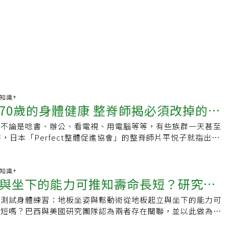
康知識+
70歲的身體健康 整脊師揭必須改掉的三
，不論是唸書、辦公、看電視、用電腦等等，有些族群一天甚至
時，日本「Perfect整體促進協會」的整脊師片平悦子就指出，
復按摩、物理治療或是運動來調整或訓練體格，然而要矯正骨盆
坐姿，她列出常見的3種錯誤坐法，以及教大家如何採取正確的
當心未來腰痠背痛片平悦子表示除了減少久坐以及保持運動習慣
康知識+
與坐下的能力可推知壽命長短？研究教
坐姿也會對未來的身體健康造成影響，有些人會認為只要每週去
復一下，平常就不用太注意自己的姿勢，這樣的觀念可以說是大
立測試身體練習：地板坐姿與鬆動術從地板起立與坐下的能力可
師，片平悦子看過許多病人到了70歲開始全身酸痛，正是因為
長短嗎？巴西與美國研究團隊認為兩者存在關聯，並以此做為研
也有所謂的「正確使用方法」，錯誤的姿勢或動作會對各部位造
防心臟病學期刊》（European Journal of Preventive
頸部、肩胛骨、骨盆、脊椎、四肢等關節，長期下來很可能導致