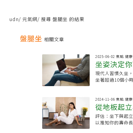
udn
/
元氣網
/
搜尋 盤腿坐 的結果
盤腿坐
相關文章
2025-06-02 焦點.健
坐姿決定你
現代人習慣久坐
種錯誤坐法
坐著超過10個小
不少人會透過整
的關鍵仍在於日常
坐姿。坐姿不良
2024-11-06 焦點.健
從地板起立
之外，每一天的
找脊椎按摩師整
評估：坐下與起
你如何測試
錯特錯。身為整脊
以推知你的壽命
他們忽略了身體
究題目。最終在《歐洲預
成壓力，包括：