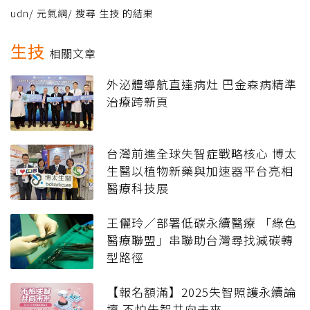
udn
/
元氣網
/
搜尋 生技 的結果
生技
相關文章
外泌體導航直達病灶 巴金森病精準
治療跨新頁
台灣前進全球失智症戰略核心 博太
生醫以植物新藥與加速器平台亮相
醫療科技展
王儷玲／部署低碳永續醫療 「綠色
醫療聯盟」串聯助台灣尋找減碳轉
型路徑
【報名額滿】2025失智照護永續論
壇 不怕失智共向未來