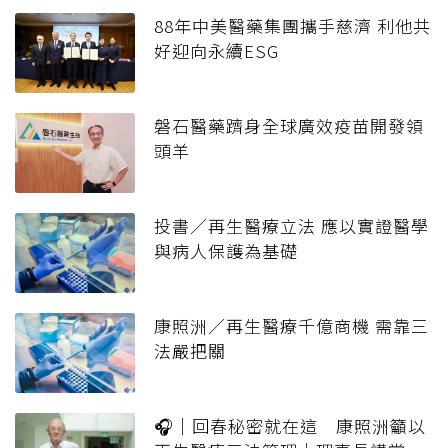
88年中美醫藥集團攜手慈濟 利他共
好迎向永續ESG
磐石醫藥躋身全球廣效疫苗開發領
頭羊
投書／再生醫療立法 應以實證醫學
與病人保護為基礎
康照洲／再生醫療千億商機 需靠三
法嚴把關
🎧｜回春秘密就在這 康照洲籲以