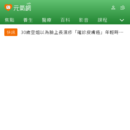
焦點
養生
醫療
百科
影音
課程
退休
30歲空姐以為臉上長濕疹「確診皮膚癌」年輕時一
快訊
習慣釀惡果超後悔