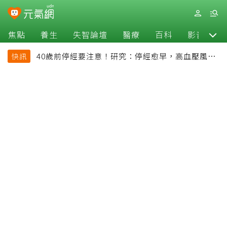
焦點
養生
失智論壇
醫療
百科
影音
40歲前停經要注意！研究：停經愈早，高血壓風險
快訊
恐增加