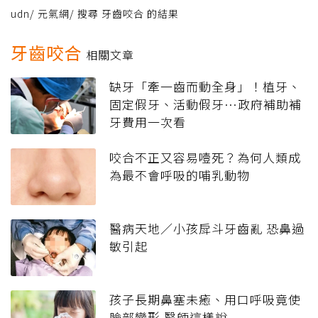
udn
/
元氣網
/
搜尋 牙齒咬合 的結果
牙齒咬合
相關文章
缺牙「牽一齒而動全身」！植牙、
固定假牙、活動假牙…政府補助補
牙費用一次看
咬合不正又容易噎死？為何人類成
為最不會呼吸的哺乳動物
醫病天地／小孩戽斗牙齒亂 恐鼻過
敏引起
孩子長期鼻塞未癒、用口呼吸竟使
臉部變形 醫師這樣說