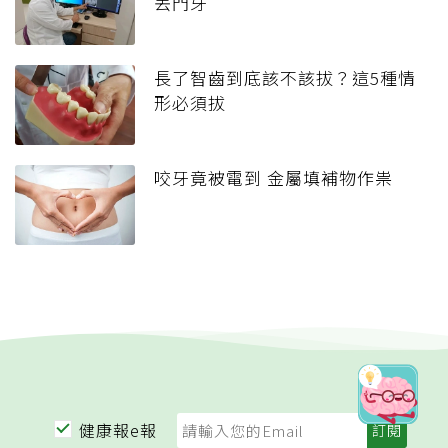
丟門牙
長了智齒到底該不該拔？這5種情
形必須拔
咬牙竟被電到 金屬填補物作祟
健康報e報