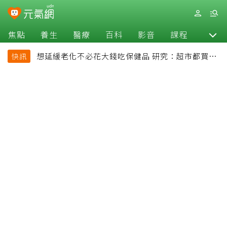
焦點
養生
醫療
百科
影音
課程
退休
想延緩老化不必花大錢吃保健品 研究：超市都買得
快訊
到的1便宜食品就可以