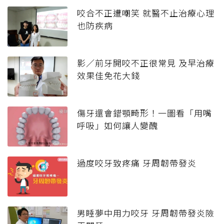
咬合不正遭嘲笑 就醫不止治療心理
也防疾病
影／前牙開咬不正很常見 及早治療
效果佳免花大錢
傷牙還會錯顎畸形！一圖看「用嘴
呼吸」如何讓人變醜
過度咬牙致疼痛 牙周韌帶發炎
男睡夢中用力咬牙 牙周韌帶發炎險