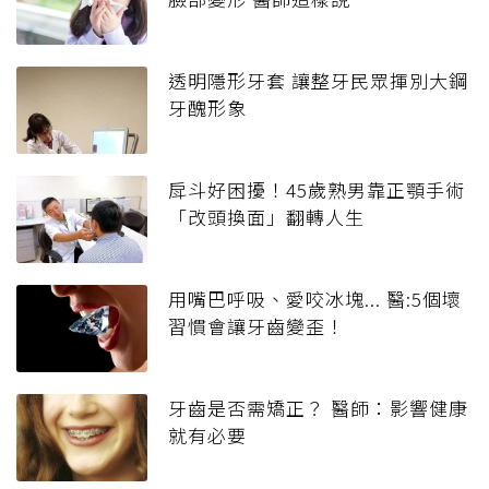
透明隱形牙套 讓整牙民眾揮別大鋼
牙醜形象
戽斗好困擾！45歲熟男靠正顎手術
「改頭換面」翻轉人生
用嘴巴呼吸、愛咬冰塊... 醫:5個壞
習慣會讓牙齒變歪！
牙齒是否需矯正？ 醫師：影響健康
就有必要