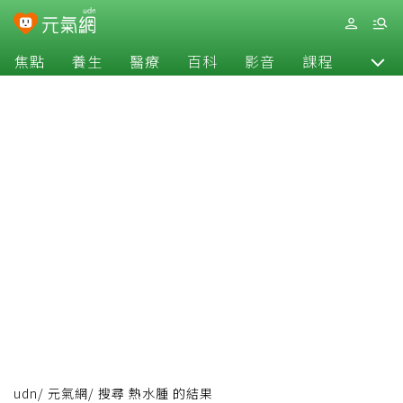
焦點
養生
醫療
百科
影音
課程
退休
udn
/
元氣網
/
搜尋 熱水腫 的結果