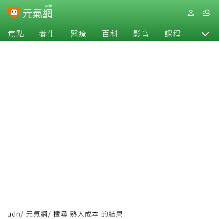
焦點
養生
醫療
百科
影音
課程
退休
udn
/
元氣網
/
搜尋 熟人成本 的結果