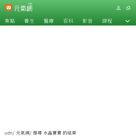
焦點
養生
醫療
百科
影音
課程
退休
udn
/
元氣網
/
搜尋 水晶寶寶 的結果