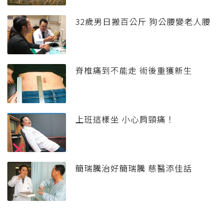
32歲男日搬百公斤 狗公腰變老人腰
脊椎痛到不能走 術後重獲新生
上班這樣坐 小心肩頸痛！
簡瑞騰治好簡瑞騰 慈醫添佳話