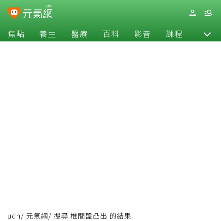
焦點
養生
醫療
百科
影音
課程
退休
udn
/
元氣網
/
搜尋 椎間盤凸出 的結果