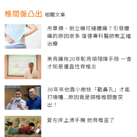
椎間盤凸出
相關文章
吊單槓、倒立機可緩腰痛？引發腰
痛的原因很多 復健專科醫師教正確
治療
男背痛拖20年駝背領殘障手冊 一查
才知是僵直性脊椎炎
30年來他靠小樹枝「戳鼻孔」才能
打噴嚏...原因竟是頸椎椎間盤突
出！
愛在床上滑手機 她脊椎歪了