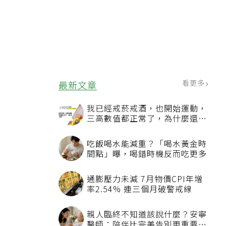
看更多
最新文章
我已經戒菸戒酒，也開始運動，
三高數值都正常了，為什麼還不
能停藥？
吃飯喝水能減重？「喝水黃金時
間點」曝，喝錯時機反而吃更多
通膨壓力未減 7月物價CPI年增
率2.54% 連三個月破警戒線
親人臨終不知道該說什麼？安寧
醫師：陪伴比完美告別更重要，