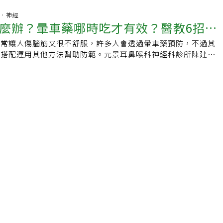
動車有什麼不同，為什麼它們更容易讓人不舒服？暈車根本原
，反而加劇暈車感。實驗揭示大腦如何反應在這項研究中，參與
號衝突事實上，動暈症是一種因感官輸入不一致而產生的正常生
腦部．神經
波監測裝置，結果顯示暈車時大腦負責視覺的區域活動會減弱。
麼辦？暈車藥哪時吃才有效？醫教6招助
於搭車、坐船或搭飛機時。當大腦同時接收到來自視覺、內耳以
部分的腦波活動也恢復正常。這也說明了音樂對大腦的積極影
統的資訊時，若這些訊號彼此矛盾，就可能產生暈眩、噁心、出
整對顛簸的反應。無論是長途旅行還是短途通勤，選擇合適的音
船常讓人傷腦筋又很不舒服，許多人會透過暈車藥預防，不過其
況可能不是單純暈車
，當你在後座滑手機時，眼睛告訴大腦你靜止不動，但掌管平衡
鬆地對抗暈車。如果你常感不適，不妨試試聽輕快、柔和的音
以搭配運用其他方法幫助防範。元景耳鼻喉科神經科診所陳建志
車子在加速、轉彎，這就是發生衝突的典型情境。為什麼電動車
傷或太激烈的曲風。這不僅能改善你的情緒，也可能實際減輕暈
鍵及應對方法，也提醒若出現其他２種情況要留意可能是其他問
？雖然任何車輛都可能引起動暈症，但專家指出電動車的設計特
員也提醒，雖然這些發現令人振奮，但還需要更多研究，尤其是
檢查。 為什麼會出現暈車/船/機？內外感受不一致，形成動暈
常見和強烈。主要原因包括：1.缺乏引擎聲與振動一般汽油車
中的測試，來進一步確認音樂在緩解暈車上的作用。【資料來
前庭系統：陳建志醫師表示，交通工具行駛間，不論是暈車、暈
震動與換檔提示，這些都是大腦用來預測車輛動作的線索。然
es Savage Motion Sickness, Experiment Shows
通常都是名為「動暈症」的現象，會引起的原因主要和視覺系統
安靜、平順，這些提示減少，讓大腦更難預測車輛是否即將加速
關聯。人體的感知可包含眼部看到的視覺、被風吹動的觸覺等，
混淆。2.再生煞車造成低頻減速電動車常使用再生煞車系統，
而位於內耳的前庭系統主要將運動、位置等資訊傳給大腦，例如
轉換成電能回充電池。這種煞車模式比傳統煞車更為平滑、但更
各方資訊整合下便可達到日常的平衡。 當感受內外不一致時：
預測。有研究發現，再生煞車強度越高，暈車感受越強烈。3.
十八拐的情況，眼睛等感知器官能夠感受到一切變化，但前庭系
擁有高扭力的電動車能瞬間加速，這樣的動作雖然對駕駛是享
是如此，而是在穩定的車廂內，這種內外感受不一致的情況，就
來說卻可能是衝擊，特別是缺乏經驗的駕駛可能控制不穩，讓暈
另一方面，一邊搭乘交通工具一邊滑手機、邊看書、看報紙等，
大腦尚未適應新穎乘坐體驗根據研究，大腦會依據過去經驗來預
焦而平穩，但身體前庭感受到不斷改變路徑，也是一種內外感受
多數人來說，對燃油車的感官記憶遠多於電動車。因此，第一次
會較容易暈車。 練就「不暈體質」？陳建志醫師表示，只要是
動車的人，大腦對其運動模式無法準確預測，造成更容易暈車的
車，差異在感知接收程度的不同，因此有些人特別容易暈車，有
動模式不同另一項研究指出，電動車的座椅振動與懸吊系統設
多峰迴路轉，這可防範但沒辦法治療。不過可透過不斷、長期接
的發生有顯著相關。較低頻率、持續性的振動，更可能誘發不
而形成「不暈體質」，正如經驗老道的船員等。 內外感受不