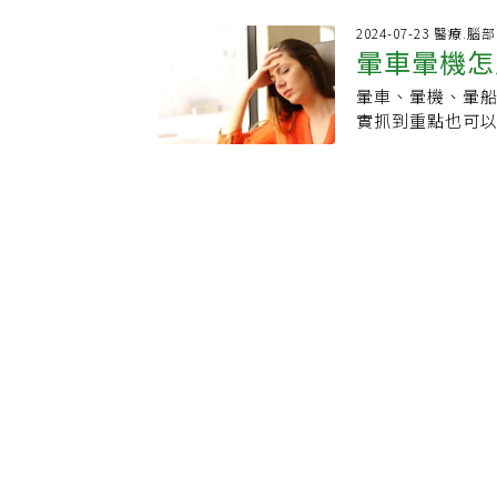
動暈症。究竟電
你的心情更低落
因：大腦感官訊
2024-07-23 醫療.
者全程戴著腦電
暈車暈機怎
理反應，最常見
當症狀減輕，這
及肌肉關節等系
響，幫助身體調
暈車、暈機、暈
防範，2情
汗等症狀。例如
樂可以讓你更輕
實抓到重點也可
的內耳卻感覺到
樂，避免那些悲
醫師指出原因關
更容易讓人暈車
車症狀。研究人
題所造成，應盡早
性讓這種不適感更
在真實交通環境
症。 視覺系統＆
會產生引擎聲、
源】．Music Sooth
機、暈船，其實
而，電動車運作
和前庭系統有所
或煞車，導致感官
又以視覺為主。
將煞車時的動能
穩定的車廂內。在
持久，也更不容易
當遇上例如九彎
瞬間加速與減速
統感受到的並不
受，對後座乘客
可能發生暈車。
車風險上升。4.
則可能使視覺聚
測車輛移動。對
不一致的情況，也
或剛開始接觸電
人都有可能會暈
情況。5.座椅振
些人則要經過更
計，也與動暈症
觸使得身體習慣，進