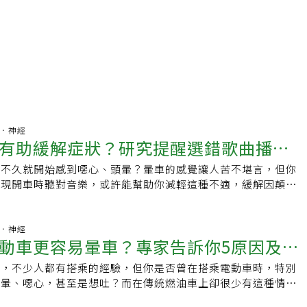
腦部．神經
有助緩解症狀？研究提醒選錯歌曲播放
車不久就開始感到噁心、頭暈？暈車的感覺讓人苦不堪言，但你
服
發現開車時聽對音樂，或許能幫助你減輕這種不適，緩解因顛簸
的暈車症狀。什麼音樂最適合緩解暈車？科學家們發現，聽快
，比起悲傷或激烈的音樂，能讓人更快擺脫暈車帶來的噁心感。
駛實驗，參與者在聽到愉快和柔和音樂後，症狀明顯減輕了超過
腦部．神經
動車更容易暈車？專家告訴你5原因及6
音樂的人，症狀甚至沒什麼改善。【延伸閱讀：為什麼搭電動車
告訴你5原因及6方式助緩解】音樂如何幫助你擺脫暈車？為什
及，不少人都有搭乘的經驗，但你是否曾在搭乘電動車時，特別
奇的效果？研究指出，柔和的旋律能讓人放鬆，減少緊張和焦
頭暈、噁心，甚至是想吐？而在傳統燃油車上卻很少有這種情
身就可能加重暈車感覺。此外，快樂的音樂則能分散注意力，激
並不孤單。有越來越多人發現，搭乘電動車比燃油車更容易引發
統，讓你暫時忘掉噁心的不舒服。與之相反，悲傷的音樂可能讓