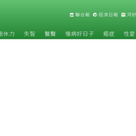
聯合報
經濟日報
河
退休力
失智
醫聲
慢病好日子
癌症
性愛