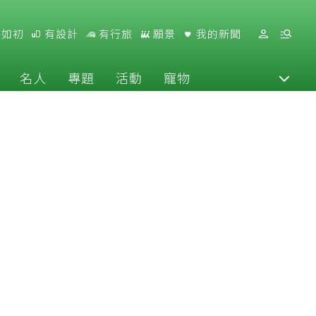
好如初
有設計
有行旅
願景
我的新聞
名人
專題
活動
寵物