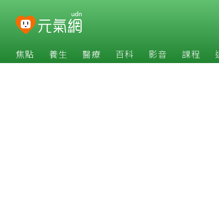
焦點
養生
醫療
百科
影音
課程