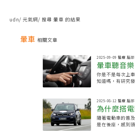
udn
/
元氣網
/
搜尋 暈車 的結果
暈車
相關文章
2025-09-09 醫療.
暈車聽音樂
你是不是每次上
可能更不舒
知道嗎，有研究
和車速變化帶來
樂、輕柔的音樂
透過一項模擬駕
2025-08-12 醫療.
為什麼搭電
一半，而聽悲傷
更容易暈車？專家
隨著電動車的普
方式助緩解
麼音樂有這麼神
是在後座，感到
慮，這些情緒本
況？如果有，你
發大腦的獎勵系