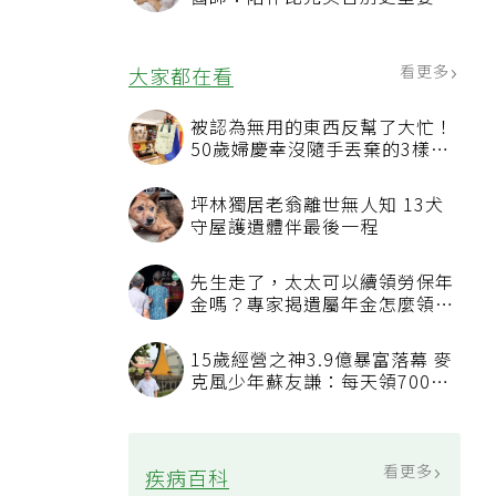
4句話值得及早說出口
看更多
大家都在看
被認為無用的東西反幫了大忙！
50歲婦慶幸沒隨手丟棄的3樣物
品
坪林獨居老翁離世無人知 13犬
守屋護遺體伴最後一程
先生走了，太太可以續領勞保年
金嗎？專家揭遺屬年金怎麼領，
看順位還要看資格
15歲經營之神3.9億暴富落幕 麥
克風少年蘇友謙：每天領700元
過日子
看更多
疾病百科