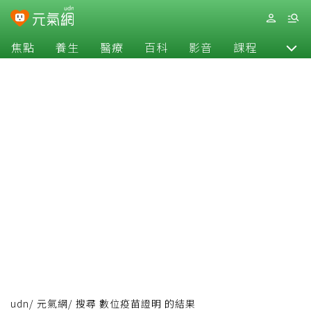
焦點
養生
醫療
百科
影音
課程
退休
udn
/
元氣網
/
搜尋 數位疫苗證明 的結果