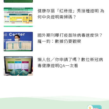
健康存摺「紅綠燈」秀接種證明 為
何中央證明需掃碼？
國外期刊曝打疫苗除病毒速度快？
羅一鈞：數據仍要觀察
懶人包／你申請了嗎？數位新冠病
毒健康證明QA一次看