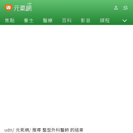
焦點
養生
醫療
百科
影音
課程
退休
udn
/
元氣網
/
搜尋 整型外科醫師 的結果