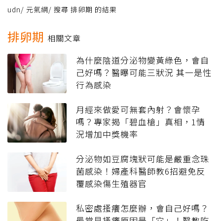
udn
/
元氣網
/
搜尋 排卵期 的結果
排卵期
相關文章
為什麼陰道分泌物變黃綠色，會自
己好嗎？醫曝可能三狀況 其一是性
行為感染
月經來做愛可無套內射？會懷孕
嗎？專家揭「碧血槍」真相，1情
況增加中獎機率
分泌物如豆腐塊狀可能是嚴重念珠
菌感染！婦產科醫師教6招避免反
覆感染傷生殖器官
私密處搔癢怎麼辦，會自己好嗎？
最常見搔癢原因是「它」！醫教吃