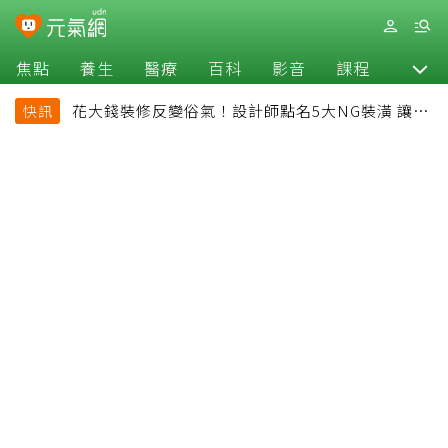
焦點
養生
醫療
百科
影音
課程
退休
花大錢裝修反變俗氣！設計師點名5大NG裝潢 讓客
快訊
廳顯得廉價又過時