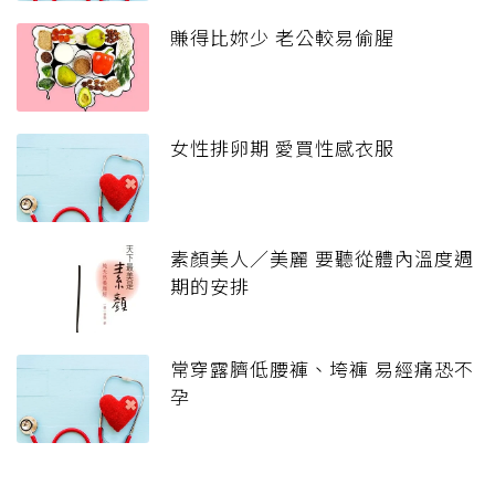
賺得比妳少 老公較易偷腥
女性排卵期 愛買性感衣服
素顏美人／美麗 要聽從體內溫度週
期的安排
常穿露臍低腰褲、垮褲 易經痛恐不
孕