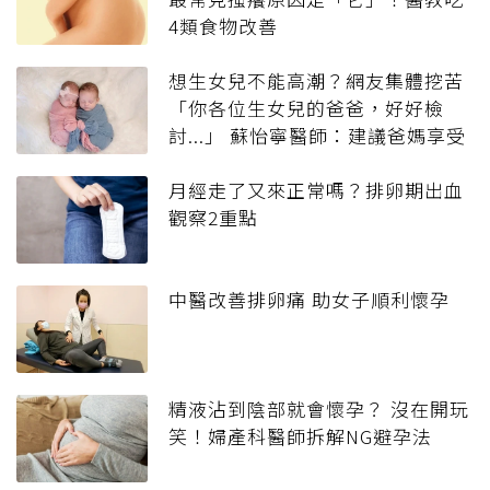
4類食物改善
想生女兒不能高潮？網友集體挖苦
「你各位生女兒的爸爸，好好檢
討...」 蘇怡寧醫師：建議爸媽享受
做人過程並坦然面對！
月經走了又來正常嗎？排卵期出血
觀察2重點
中醫改善排卵痛 助女子順利懷孕
精液沾到陰部就會懷孕？ 沒在開玩
笑！婦產科醫師拆解NG避孕法