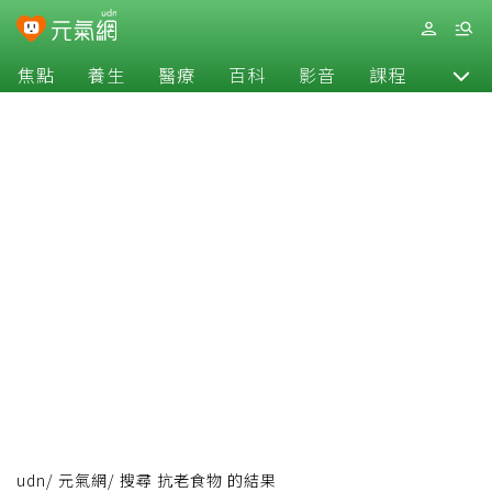
焦點
養生
醫療
百科
影音
課程
退休
udn
/
元氣網
/
搜尋 抗老食物 的結果