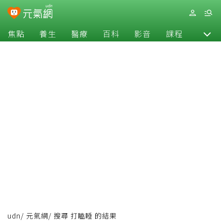
焦點
養生
醫療
百科
影音
課程
退休
udn
/
元氣網
/
搜尋 打瞌睡 的結果