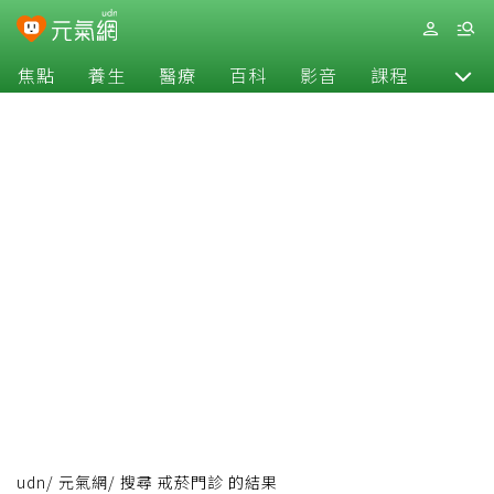
焦點
養生
醫療
百科
影音
課程
退休
udn
/
元氣網
/
搜尋 戒菸門診 的結果