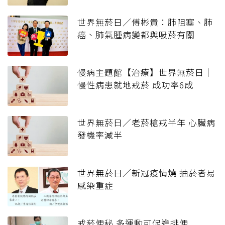
世界無菸日／傅彬貴：肺阻塞、肺
癌、肺氣腫病變都與吸菸有關
慢病主題館【治療】世界無菸日｜
慢性病患就地戒菸 成功率6成
世界無菸日／老菸槍戒半年 心臟病
發機率減半
世界無菸日／新冠疫情燒 抽菸者易
感染重症
戒菸便秘 多運動可促進排便