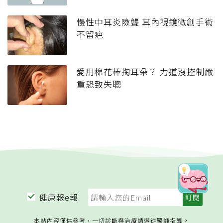
慢性中耳炎險聾 耳內視鏡微創手術
不留疤
愛用棉花棒掏耳朵？ 力道沒控制嚴
重恐致失聰
健康報e報
本站內容僅供參考，一切診斷與治療請遵從醫師指導。