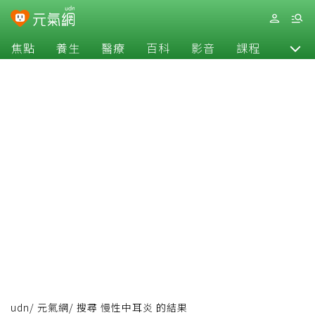
焦點
養生
醫療
百科
影音
課程
退休
udn
/
元氣網
/
搜尋 慢性中耳炎 的結果