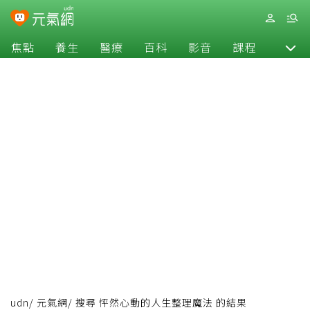
焦點
養生
醫療
百科
影音
課程
退休
udn
/
元氣網
/
搜尋 怦然心動的人生整理魔法 的結果