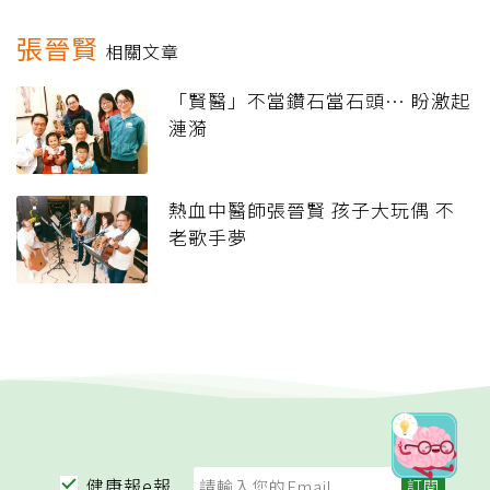
張晉賢
相關文章
「賢醫」不當鑽石當石頭… 盼激起
漣漪
熱血中醫師張晉賢 孩子大玩偶 不
老歌手夢
健康報e報