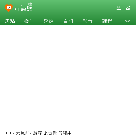
焦點
養生
醫療
百科
影音
課程
退休
udn
/
元氣網
/
搜尋 張晉賢 的結果