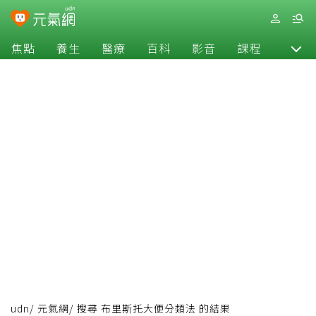
焦點
養生
醫療
百科
影音
課程
退休
udn
/
元氣網
/
搜尋 布里斯托大便分類法 的結果