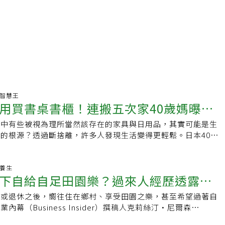
生活智慧王
用買書桌書櫃！連搬五次家40歲媽曝可
家中有些被視為理所當然該存在的家具與日用品，其實可能是生
居家物品
的根源？透過斷捨離，許多人發現生活變得更輕鬆。日本40多
育有一子的家居博主Kana（かな），在經歷丈夫工作調動的5
極簡生活主義，在《ESSE Online》分享她發現「其實沒有
物品。書櫃其實不需要 沒有大型家具的舒適與安心感Kana表示
老養生
下自給自足田園樂？過來人經歷透露浪
常搬家的「轉勤族」，大約每兩年就要搬一次家。由於搬家地點
納空間每次都不盡相同，開始有意識地減少占空間的大型家具。
長或退休之後，嚮往住在鄉村、享受田園之樂，甚至希望過著自
相
們都會捨棄如微波爐架、書架等占空間的家具。取而代之，改用
幕（Business Insider）撰稿人克莉絲汀·尼爾森
小型且可靈活運用的收納道具取代書櫃。這樣一來，不僅節省空
ie-Nielsen）便是其中之一。2015年，她與丈夫收拾好行李，包括6
來看，減少高大的家具也更安心。書桌不用急著買 孩子在客廳