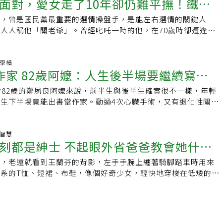
可以一邊建構想像的畫面，像電影裡的分鏡，有長鏡頭、也有特
面對，愛女走了10年卻仍難平撫！鐵漢
陪伴她的媒體同業及好友們，聯合撰寫，紀錄惠敏一生在公衛、
鄰居、友人對其人生所造成的影響、配偶在生活與情感上的虧欠
來的學得更快，因為我將know how整理出來了。」日新月異
錯，免得平鋪直敘，流於平淡。楊艾俐的這些建議很有參考價
中，勇敢實踐自己堅信的生命價值。 從陽明大學衛生福利
認知衰退之後，不再能完全控制情感，心中長年的怨念脫口而
新」問郝廣才是否想像過自己80歲時的模樣？「想不出來，那
中，曾是國民黨最重要的選情操盤手，是能左右選情的關鍵人
活一次，請不要輕言放棄
自己人生時，可以嘗試寫下來，即使現在不知道要寫什麼，但是
敏，畢業後轉任聯合報醫藥記者，離職後在投身多元社會工作領
於表情及行為，更有時因為解不開的結而困住人生。蘇東坡贈詩
全不同啊！」一直在業界第一線的郝廣才感觸很深，過去一本梁
人人稱他「關老爺」。曾經叱吒一時的他，在70歲時卻遭逢人
寫，靈感就會出現，因為寫作是與自己靈魂相遇的最好方法。
萬教授「醫病平台」推動。2017年12月被診斷出罹患肺腺癌四
官職時，也是他結束貶謫時候，在經歷大半生流離之後，人生彷
0年、一檔包青天電視劇可以做200多集，但現在，過去科幻小
0歲時又罹患淋巴癌。但對於這些挫折他都淡然面對：「我沒有
在惠敏抗癌的歷程中，稍微有體力的日子裡，仍去練太極、瑜
而，蘇東坡卻想告訴兒子，廬山煙雨浙江潮千年以來如常存在，
生的場景，人類幾十年就實現了，「到了我們這個世代，就是剛
平靜。」 關中在人生30多歲的精華時期開始，做了約11年的輔
拍片、執行醫藥和環境相關研究案，還到「癌症希望基金會」每
生命中許多追求與執著，事後看來不過如此，對照青原惟信禪師
來不及享受，時代又變了。壞的，是像倉鼠一樣一直往前跑；好
山下海跑基層，與各行各業人士交流，其中一個最重要的交流方
好學橘
現了強大意志力。事實上，她經常忍受著劇烈的疼痛。第一階段
曉事物本質與減少罣礙是生命開闊的關鍵。年歲增長總伴隨著不
作家 82歲阿嬤：人生後半場要繼續寫下
自己創新！」訪談最後，郝廣才聊到近年人類搶發人造衛星上太
 黨務工作十逾年 關中酒名在外 曾一口氣乾掉兩杯威士忌 關
克，帶來劇烈的副作用，她的美麗捲髮掉光，圓圓的頭上破皮結
、健康、親友甚或自己的生命，減少我執讓生命轉入不同階段，
造的星星將改變星空樣貌，這也是2年前難以想像的光景，「你
人士是不談理論的，你跟他喝酒、唱歌就是朋友。」 也因此，
的冬日裡，她忍痛但靜靜地靠在沙發上，看護為她清理傷口時，
對82歲的鄭夙良阿嬤來說，前半生與後半生確實很不一樣，年輕
必要轉念。（作者為台北市立關渡醫院院長）
能是能夠看見真實星空的最後人類。」談到未知的未來，他下了
也不算會喝酒，十多年黨務工作做下來，就搏得酒名在外，甚至
住浴缸把手或床鋪，很少喊痛。與癌症正式開戰，她已展現讓人
生下半場竟能出書當作家。動過4次心臟手術，又有退化性關節
。
乾掉5杯威士忌，「其實我那次只有乾掉兩杯，其它是朋友幫忙
相信自己的罹癌可以帶來意義。2019年她參與癌症希望基金會
生下半可說滿身病痛，但她只想過得開心，什麼最開心？能助
以來身體都算硬朗的他，卻在前年11月換了兩個人工膝關節後元
團體共同設計的數位工具《肺癌攻略》研發，協助癌友面對生病
心，所以即使手腕一動就痛，她仍敲著鍵盤寫下自己的心情，鼓
過完80歲生日後不久，發現罹患淋巴癌，體重從70多公斤直線
他癌友及癌友家屬共同撰寫《與情緒相伴的新生活提案：11個
這樣的後半生，因為助人反見到光彩的晚霞。鄭夙良在鄰里間有
命智慧
體力虛弱、氣若游絲，讓結縭逾50年的太太嚇壞了。 但對他自己
刻都是紳士 不起眼外省爸爸教會她什麼
鬱、焦慮、憤怒、孤單時拿回主動權》一書。發表會上，她一襲
稱，出身富裕家庭，但她從小就能幹、好強，在那個保守年代她
就遭遇那麼大的考驗，他只用了「五味雜陳」來形容。 80歲罹淋
也談人們怎麼跟孤單、憤怒及憂鬱等情緒共存到合解的練習，這
是台灣最早接受正規復健訓練的先驅。也許是因為工作上的成
怨只有平靜 「（知道罹癌後）我都很淡定，生病不是什麼大
村，老遠就看到王蘭芬的背影，左手手腕上纏著騎腳踏車時用來
心愉悅的生命禮物。新書發表會後，她對朋友說：「人的盡頭，
在意婚姻，直到36歲，知道大她4歲的林清東一直等著她，才下
子，對科技有基本的了解，只要找到好醫生治療就好。有些人碰
系的T恤、短裙、布鞋，像個好奇少女，輕快地穿梭在低矮的屋
言3：6）」這是要歷經多大劫難才能懂得的智慧。在與病痛同
，走進家庭。婚後與先生胼手胝足建立家庭，在台南市南區經營
為什麼會是我？』，但我想反問他為什麼不是你？」 面對像生
待坐定點飲料，她掏出老花眼鏡戴上，這，才洩漏了年齡的秘
從來不只是自我療傷。惠敏一直是多元運動者。無論學運、工
了賺錢，幾乎除了棺材之外什麼都賣」，早點、文具、玩具等，
挫折，有些人會覺得倒楣，但關中把這些都看得很淡，他認為人
的人大抵都會這麼形容她：活潑、正向，永遠有用不完的能量。
平權、反戰、反資本主義全球化……哪裡有不公義，哪裡就有惠
順，41歲時領養獨女，時光就在忙碌中度過。61歲那年，先生
持理想，其它的人生起伏都不需要太掛心，他也笑問：「難道一
，離開資深影視記者生涯後原在臉書上寫一對雙胞胎兒女的成長
學「邊緣地帶社」的幹部，看見許多弱勢家庭的孩子，付出高昂
昏迷不醒，讓她人生進入另個階段。靠著年輕時學到的復健知
才高興嗎？」 在住院抗癌的5個月中，關中一直保持著平靜的
出版的《沒有人認識我的同學會：寫給親愛的老王》，卻是寫那
卻得不到公立大學水準的教育資源，因而投身反高學費運動；看
照顧昏迷的丈夫，她的心血沒有白費，丈夫慢慢恢復，後來還能