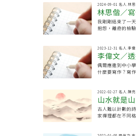
入。尼爾森表示
過往的情緒會湧
錢上癮」的狀態，
只寫論文式文章
2024-09-01 名人.林
反地，他們從艱
晚上10點之後的
林思偕／寫
就想增加到100億
的方式，寫成文
物，以及在半夜
決策。夢兒飛希望
日圓的資產就足夠
戀圖書館》兩本
進展，就有更多
麽就換到早上的
我剛剛結束了一
100億日圓甚至
內，我也獲北市
他事，包括與家
個精神狀態會更
抱怨，離奇的檢
不斷追求超出實
工作，每年獲得
場經營者都是找
一、睡夠、睡好
歌搜尋」的診斷
是：存夠「三年
學習，又能讀遍
作，或碰巧遇上
時間的前提下，
一個賴著不走的
有三年的緩衝期
視力老化了，我才
小型畜牧業並不
書提到一個睡眠周
不起勁。 身體的
2023-12-31 名人.李
的地方，開啟新
取消晚上打羽球
爾森夫婦仍然住
李偉文／透
個小時、7.5個
識下繼續工作多
這裡所指的「三
路、看展、參觀
奶，只是把牠們
在一個完整睡眠
假也不切實際，
儉，降低食衣住
漸消逝」，老人
偶爾應邀到中小
足，而是如何在
例如11點睡那就
給付，卻神奇有
例如，如果一個人
好。
什麼要寫作？寫
不意味能逃避工
起半個小時開始
倦怠的最佳武器
到這個標準。存夠
批改作文，引導
助一些睡眠工具
無傷大雅，所有
資在自己身上」
不管如何增進寫
類推循序漸進。
我戴上一副魔法
隱藏著「想賺更
也要維持書寫的
2022-02-27 名人.陳
早起去做想做、
治時微微挑起的
棄自己不想做的
山水就是山
己；在挫折傷痛
在於為自己真正
行當的小男孩又
夠的存款，對於
驗，找到人生意
一刻非常痛苦，
點像重拾記憶的碎
古人難以計數的
酬而已；相對地
知道我在想什麼
間做一件很無聊
人生的 微弱聲響
家禪理都在不同
的意外效果森永
的大腦（或心靈
索最小阻力選項
苦；某些家長，
寫作時的生活與
個月選擇高昂的自
實的情況是，比
身，但現在入冬
痛；曾經某些話
作品中，居然有
了約2000萬日
寫出來才有辦法
她做了幾件事來減
節，在我腦中嘰
到千般恨不消。
2022-01-08 退休