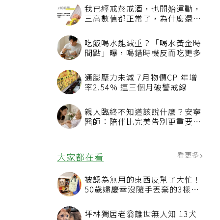
我已經戒菸戒酒，也開始運動，
三高數值都正常了，為什麼還不
能停藥？
吃飯喝水能減重？「喝水黃金時
間點」曝，喝錯時機反而吃更多
通膨壓力未減 7月物價CPI年增
率2.54% 連三個月破警戒線
親人臨終不知道該說什麼？安寧
醫師：陪伴比完美告別更重要，
4句話值得及早說出口
看更多
大家都在看
被認為無用的東西反幫了大忙！
50歲婦慶幸沒隨手丟棄的3樣物
品
坪林獨居老翁離世無人知 13犬