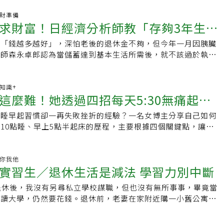
把家從沿海郊區的2英畝地搬到緬因州鄉村的93英畝農場。尼爾
效率當兒子即將上小學時，Kana曾考慮過要不要購買學習書
在職場攀上高位，也不想沈溺消費文化，她相信自己可以在緬因
.理財準備
住的是兩房一廳的小家庭，實在擠不出一個合適的空間擺放書
求財富！日經濟分析師教「存夠3年生活
創出非傳統的生活方式。養雞並不能降低雞蛋成本尼爾森說，像
時不買。現在兒子已經是小學三年級，平常都在客廳的暖桌上寫
他們從養雞開始，雞是「入門款」，因為體積小、容易飼養，且
就在父母眼前學習，家長也更容易陪他一起檢查、指導，反而營
裡「錢越多越好」，深怕老後的退休金不夠，但今年一月因胰臟
金錢真正意義
不難找到人照顧。如今，雞比以往更受歡迎，隨著蛋價飆升，人
學習環境。放棄大浴巾 洗衣的壓力大減以前習慣使用大浴巾，
析師森永卓郎認為當儲蓄達到基本生活所需後，就不該過於執著
院放幾隻雞，就可以得到「免費雞蛋」。問題是，養雞其實是獲
空間又難乾，尤其遇到天氣不好時更是令人煩躁。後來決定改用
考下一步該做些什麼。他在遺作《森永卓郎流「生存技巧」——
糕方法。尼爾森表示，他們從多年的養殖經驗中，了解到即使蛋
一點的中型毛巾，大大減輕了洗衣的壓力。晴天時很快就乾，即
》，帶大家一起探討金錢的真正意義。擁有足夠的金錢 才能真正
置、飼養和照顧幾隻雞所需的成本也遠遠超過買雞蛋的錢。此
不會有悶臭味，而且收納空間也省下不少，優點多多。「總有一
郎自稱一直被周圍的人認為小氣又吝嗇，他開始節儉的契機並非
康知識+
雞喜歡在春、夏下蛋，有時整個冬天都毫無貢獻，且很容易遭到
這麼難！她透過四招每天5:30無痛起床
不穿的衣服果斷丟棄吧過去Kana家的衣服堆得滿滿的，有些衣服
不得已。40年前他花2680萬日圓在東京近郊買了一棟二手獨棟
感的威脅。尼爾森夫婦飼養的其他動物也有類似問題。為了取得
的，或是才穿過幾次，因而捨不得丟，於是衣服越積越多。但經
僅300萬日圓，房貸利率高達7%，扣除貸款後，每個月只剩下
山羊，而每年他們的奈及利亞矮山羊都會生下一到五隻小羊，因
早睡早起習慣卻一再失敗挫折的經驗？一名女博主分享自己如何
大提升
現，那些掛在衣櫥裡一年、甚至兩年都沒穿的衣服，從來都不會
長男出生，一家三口靠著6萬日圓的收入，日子過得相當拮据。
模持續擴大，便需賣掉牠們，但問題是附近每個農民都有山羊寶
10點睡、早上5點半起床的歷程，主要根據四個關鍵點，讓自己
na下定決心，大量捨棄那些「看起來好像有價值，但實際不會
兩個策略：極端節儉，以及兼職寫作賺外快。隨著寫作工作逐漸
羊群保持健康，請獸醫與築圍欄也是省不了的費用。自給自足比
升級。上海財經大學碩士夢兒飛指出現在已養成每天五點半無痛
因此她才明白，那些「總有一天要穿」的衣服之所以一直被晾
濟狀況一兩年內就改善，即便如此森永依然堅持節儉。因為不想
森說，一開始她對擁有農場的看法可能很天真，但無數作家與名
受到《福格行為模型》這本書的啟發，對習慣養成的底層原理有
後其實不合身、款式已過時，或者根本不再喜歡它了。放下「理
金錢束縛。他認為如果沒有存款，人生就會被迫屈服於金錢，遇
活方式是可行的。她花了很多年才接受農場生活的現實，夏天用
過其中的關鍵點養成早起習慣後，對人生效率得到了極大的提
健康你我他
煥然一新許多生活中「應該要有」的東西，當勇敢地放手後，才
待遇唯一的選擇就是默默接受；如果有一定的存款，至少能做到
實習生／退休生活是減法 學習力別中斷
取代超市賣的很容易，但到了冬天，老是吃儲存的根莖類與醃菜
個平時很常加班的人來說，透過早起擺脫了時間貧困的感覺。夢
更輕鬆、更順心。把物品減到只剩「真正需要」的那些，不僅讓
委曲求全。另外人生中還有更多突如其來的風險，例如父母需要
即使被視為「自力更生運動之父」的亨利·梭羅（Henry
10～12點進入一個低效模式，如果是在唸書會很睏，學習效率
讓日常事務更有效率。
事故、職場需要進修新技術等，這些情況都需要金錢來應對。森
退休後，我沒有另尋私立學校謀職，但也沒有無所事事，畢竟當
eau），當他在瓦爾登湖（Walden Pond）過著「自給自足」生活
況已經工作一天，大腦傾向跟自己說你已經很累了，晚上是需要
的真正意義：存夠基本的錢，並非為了奢侈享樂，而是為了擁有
在讀大學，仍然要花錢。退休前，老妻在家附近購一小舊公寓當
他洗衣服；而在佛蒙特州森林居住20年的經濟學者斯科特·尼
始追劇，一開始只想看到11點半，但是一般會延長半個小時過
不被金錢束縛。存錢的目的，並不是因為愛錢，而是為了守護自
把那裡當辦公室，除了中午回家吃午餐外，就在那裏閱讀、寫
Nearings），也需依靠無數熱心學生，以及出書和巡迴演講的收
往往會非常疲憊，甚至會產生愧疚感。第三種情況是深夜有很多
為如此，並不需要無止境地累積財富。許多富裕階層陷入了「金
員時，發現彼時報章雜誌很少介紹圖書館的，因為圖書館員大都