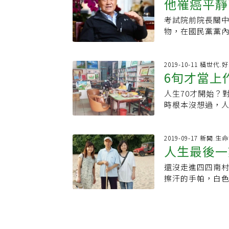
面，讓看的人也
他罹癌平靜
能。本文由一路
怨，也或是街坊
事，可以比早期進
寫鏡頭，彼此交
醫療、工運、環運領域
等等，有些長輩
「你要強迫自己創
考試院前院長關
關中：人只
值，我們在回顧
研究所畢業的惠
出，或直接表現
時跟現在一定完
物，在國民黨黨內
我相信只要開始
域，也協助了賴其
正當兒子要上任
實秋辭典可以賣4
生最痛的喪女，8
期、轉移腦部。
若重見曙光；然
說裡幾百年後發
抱怨，我很安靜、
伽，恢復寫作、
變化的是人心，
做完一件事，還
選工作，每天上
2019-10-11 橘世代.
週工作三天，展
悟道三階段，通
6旬才當上
的呢，你要強迫
法就是「喝酒」。
的標靶藥物妥復
斷地失去，容貌
空的趨勢，屆時人
中回憶說：「地方
疤流血，在寒冷
人生70才開始？
去
也是人生無憾的
知道嗎，我們可
儘管自己不愛喝
她只是緊緊地抓
時根本沒想過，人
這個浪漫的結語
還謠傳他曾一口氣
不捨的勇敢。但她
炎，鄭夙良的人
喝掉的」。 一直
與國民健康署等
人、能分享就開
氣大傷，隨後更在
困境。她甚至與其
勵逆境裡的人，
2019-09-17 新聞.生
降到60多公斤，
人生最後一
練習，讓你在憂
「超級阿嬤」之
來說，剛過80歲
白衣，談病症、
從事護理工作，
巴癌 關中沒有埋
還沒走進四四南
是愛
是她祝福人們身
就，讓她並不那麼
事，我是知識分
擦汗的手帕，白色
是神的起頭。（箴
定決心辭去工作
到這種情況會問『
舍巷弄間拍照。
行的日子裡，她
小店，「當時為
病等這類的人生
密。認識王蘭芬
運、環運、性別
因為晚婚，生子不
最重要的就是堅
寫過5本言情小說
敏。她是世新大
頸部手術後缺氧
定要是別人倒楣你
趣事。然而最近
代價就讀私校，
識，她一手包辦