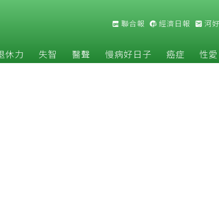
聯合報
經濟日報
河
退休力
失智
醫聲
慢病好日子
癌症
性愛