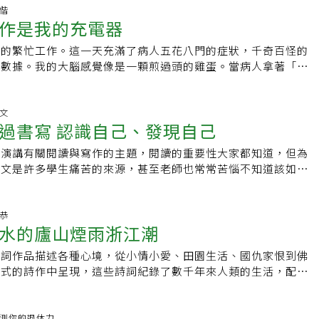
，自給自足的生活並不代表在綠油油的田野上與小山羊嬉戲；相
上心頭。這些情緒除了內耗毫無任何用處。總結來說，她觀察到
如果擁有10億日圓，他們會想辦法讓它變成20億；擁有20億，
，與一般民眾有距離。因此我立志在書房學習用散文或報導文學
思偕
辛的過程中學習到，這樣的生活更像是在清晨為生病的羊注射藥
時間利用效率很低，甚至開始產生負面作用，還會產生錯誤性的
作是我的充電器
；而擁有100億後，又會想將其擴大到1000億。但事實上，1億
章投稿到各報刊。十年終有成，我出版了《愛上圖書館》、《迷
從床上爬起來燒柴。持續增加的待辦事項，讓他們覺得每有一點
提升工作之外的時間和利用效率，既然10點之後效率很低，那
讓人一輩子不必工作、10億日圓可以讓子女無需為生計煩惱、
書，在圖書館放入了文學類書架上。因為喜歡閱讀，退休後十年
的工作要做；為了跟上進度而不斷工作，讓他們少有餘暇去做其
時間段，沒有任何人打擾，而且在經過一個晚上的休息之後，整
天的繁忙工作。這一天充滿了病人五花八門的症狀，千奇百怪的
能讓孫子輩都過上無需勞動的生活。然而「金錢成癮」的人，卻會
圖之邀，參加該館舉辦的「好書大家讀」青少年優良圖書的評審
人、朋友聚會或知性的休閒活動。尼爾森指出，她認識的一些農
好，思考能力更強。她提出四個培養早起的具體執行方法：第
驗數據。我的大腦感覺像是一顆煎過頭的雞蛋。當病人拿著「谷
際需求的財富。究竟存多少錢才算足夠？森永一直以來的觀點
獎座一座。其實參加好書評審，我也可以向許多青少年文學專家
到有利可圖的副業，例如在社群媒體上宣傳這種生活方式或寫
是基礎不要把早起變成一種自虐式的行為，而是一種在保證休息
來質疑我，當無盡的文件堆滿桌面，一種疲憊感悄然上身，像是
的生活費」即可。因為萬一發生突發狀況導致收入中斷，至少還
許多新出版的青少年讀物，也是退休後的收獲之一。十年後，因
另一個可以提供收入的來源。她說，對多數人而言，永續農業與
將晚上的低效時間轉化為早上高效時間的策略。《睡眠革命》一
不速之客，在夜深人靜的暗夜，漸次蔓延。面對衰老，我有點提
，足以讓人安心。三年時間，足夠讓人找到新的工作、搬遷到新
辭掉這兼差工作。如今退休已20年，其間因年歲關係，我逐漸
足以維生，想靠土地生活的浪漫願景，只是一種幻想。今天，尼
期一般是1.5個小時，也就是最好睡夠整數個睡眠周期，比如6
折磨告訴我，人終必一死。這一切終將消失。我還要在這樣的意
偉文
的人生。這就是存款所扮演的「緩衝墊」角色。值得注意的是，
、清早慢跑等運動，只留半天去書房閱讀、寫作，下午從事走
在偏遠的農場，有個花園和幾隻山羊，但他們既不飼養也不擠
過書寫 認識自己、發現自己
小時。有時候即使睡很久，但是醒來依舊覺得很累，因為很可能是
久？我需要放鬆。但喝下第三杯咖啡也無濟於事，去加勒比海度
年份」指的是生活費，而非收入的三年份。如果日常生活習慣節
老屋、古蹟等較休閒的活動，因為「老兵雖然還未死，仍然要逐
當成寵物。尼爾森說，他們在農場真正學到的不是如何自給自
周期的中間時段醒來。她會根據晚上的睡眠時間調整早起時間，
不如拿起一支筆。經年累月，寫作對我來說是一種解藥，健保不
行等最低限度的基本支出，那麼所需的存款額度也會相對減少。
的生活，要採取減法，慢慢減去一些活動，但學習力不要中斷就
學演講有關閱讀與寫作的主題，閱讀的重要性大家都知道，但為
理想與現實間取得平衡；最重要的是，讓她知道拒絕一種制度並
6點半起來。二、循序漸進達成目標想要早起必須要先早睡，從早
效。沒錯，僅僅是將我對這一天的想法寫在紙上，就能成為抵禦
每年只需100萬日圓生活，那麼他只需要存300萬日圓，便能達
作文是許多學生痛苦的來源，甚至老師也常常苦惱不知道該如何
作，只是選擇了一種不同的勞動方式。
。當某一天強制早起之後，當晚自然比平時更容易睏，那麽再輔
。我最需要的就是一些真實的句子。一旦寫出來，所有的笨拙都
必需的錢之後 應該怎麼做？許多人會建議：「把存下來的錢投
學生寫作。姑且不談為何寫作做成為升學考試的重要門檻，也先
，比如看書就比較容易入睡了。等適應之後再早起半小時，以此
的過去都被原諒，隔天醒來，倦怠就像晨霧一樣消失了。寫作讓
，但森永不太喜歡這種說法，因為「自我投資」這個詞裡，往往
作技巧，我始終認為，即使離開學校生涯，已經沒有考試壓力，
三、增強動機持久改變的關鍵在於為自己匹配真心想做的行為，
眼鏡，回放這一天並仔細觀察。我看到憂心的父母不滿意我的診
多錢」的野心。他的做法是，在存夠生活必需的錢之後，優先放
習慣。書寫可以協助思考，平常透過書寫可以認識自己、發現自
亮恭
讓自己值得期待的事情。《福格行為模型》強調行為改變的關鍵
眉毛；與難纏小病人的搏鬥使我莞爾一笑；全身穿著「蜘蛛人」
工作。許多人批評森永的出場費或稿費過高，事實上他已經有足
水的廬山煙雨浙江潮
時，書寫可以療癒自己；到了年紀漸長，書寫可以統整生命經
匹配想做的行為。她有過幾次早起失敗的經驗，是因為早起的那
來了，我告訴他：「打完疫苗後，你會變成超級英雄！」寫作有
那些自己不想做，但對方硬要請託的工作，他只是要求相應的報
義與價值。美國詩人佛羅斯特說：「當我還沒寫下來時，我怎麼
而且她早起做的那件事沒有獲得很大成就感，反而覺得花寶貴時
片， 省略令人洩氣的成份，去建構一個新而美麗的世界。某些
詩詞作品描述各種心境，從小情小愛、田園生活、國仇家恨到佛
，對於那些真正想做的工作，並不在乎酬勞高低。「存款」帶來
？」這句話違反一般人的直覺，大部分人相信，思考是一種純粹
的事。當她改做自己真正喜歡的事，自然變得容易許多。四、探
，放大成令人振奮前行的樂音。某些孩子，因我的診療少受一點
格式的詩作中呈現，這些詩詞紀錄了數千年來人類的生活，配合
表示自己的存款還發揮了一個意想不到的效果，他因癌症治療每
）運作過程，書寫的唯一功能只是把完整的想法記錄下來。但真
在她早上想做的事情選了健身和寫作兩件事，但她試過早起健
因我的安慰而多一點笑容；某些傷口，因為我的撫觸，而不那麼
歷史情境，格外具有體驗人生的價值，而在嚴謹格式規範的古詩
費療程，花費超過100萬日圓，自從確診癌症後，存款已經減少
較複雜的想法都必須用書寫呈現，而且我們會邊寫邊思考，只有
天氣變冷，本身怕冷加上要餓著肚子去跑步，實在做不到。所以
被當真，曾經某些朋友相信你，作了一些小小的決定……這些細
人偷工減料的以重複詩句寫成傳世經典。「廬山煙雨浙江潮，未
圓，包括治療費、早期大量檢查和住院費用。如果當初沒有這筆
檢視自己的想法，然後繼續往下延伸，否則初步的想法或論述會
少阻力，例如鬧鐘一響就先打開空調讓房間暖和起來。20分鐘
嘰喳喳。這是上帝給我的明顯訊息，應該把它寫下來。我試圖把
到得還來別無事，廬山煙雨浙江潮。」這位偷懶少寫一句詩的作
力.來測你的退休力