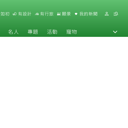
好如初
有設計
有行旅
願景
我的新聞
名人
專題
活動
寵物