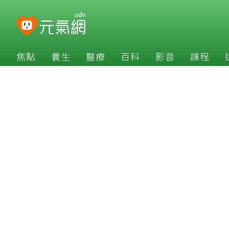
焦點
養生
醫療
百科
影音
課程