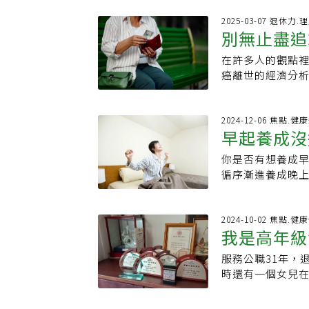
隻鵝與所有藏書，
做功課邊互動更有
森說，她不寄望
2025-03-07 退休力
桌。不過，我們
別無止盡追
州的土地上，開
桌，最後決定暫
許多農民一樣，
作業。由於孩子
在許多人的觀點
費就好」曝
周末不在家，也
造出更良好的家庭
癌離世的經濟分
們以為只要在後
但每次洗衣時佔
於金錢，而應該思
得便宜雞蛋的糟
比一般毛巾稍大
31則最後的訊息
價創下新高，安
使使用烘衣機也
掌控人生森永卓
2024-12-06 焦點.健
外，他們也發現
早起養成沒
天」永遠不會到 
出於興趣，而是迫
野生動物與禽流
當初花不少錢買
住宅，當時年收入
羊奶，必須養殖
你是否有想養成
人生得到極
過一段時間我發
6萬多日圓。後來
為不希望羊群規
循序漸進養成晚上
被選中。最後Ka
於是森永採取了
寶要賣。為了讓
的生活習慣無痛
穿」的衣服。也
增加，家裡的經
想像中更難尼爾
起床的習慣，是
著，是因為穿上
讓自己的人生被
人都強調這種生
了深刻認識，透
2024-10-02 焦點.
所當然」 讓生活
到公司的不合理
我是高年級
自家種植的蔬果
升，尤其是對一
會發現生活變得
辭職抗議，不必
就變得令人厭煩。
兒飛發現之前晚上
空間更整潔，也
照顧、發生交通
服務公職31年，
David Thor
很低；第二種情
永卓郎點出金錢
時還有一個女兒
時，他的母親還替
娛樂的。她就會開
選擇權，讓自己
書房，我退休後
爾林（Scott 
了12點，第二天
己的自由，正因
作。我當圖書館