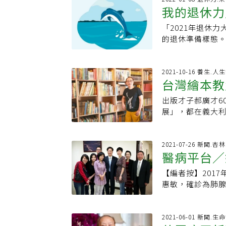
錢，只能放棄自
持續佔據腦力資
後鬧鐘再次響起，
我的退休力
我的人生經歷，
者正是北宋第一
效，但無論如何
考。換句話說，
了。甚至有一次
那些孩子在一起
後，臨終前送給
能將存款轉換為
也就是寫出來，
「2021年退休
強調明確找到早
我能從醫學世界
錢塘江的潮汐舉
到來世」。資料來
思考。套句專家
的退休準備樣態
她開始每天期待
瞬間為永恆。我
塘江畔，也不過
說，為進一步的
嫻靜，不擅於表
達到最好的改變
同頻率的新朋友
出迥然不同的心
很單薄，要嘛很
來，動能源源不
立刻會辨識出來
參禪時，見山是
自己的故事應該
漫，輾轉難眠。
2021-10-16 養生.人
心靈的處方，對
見水不是水；而
台灣繪本教
如同心理學家艾
在五項核心能力
分神。不是為了
東坡的《觀潮》
己的價值與意義
分數都及格之上
腦，繼續書寫，
是種窮盡心力達
出版才子郝廣才6
捨，認清未
其實沒有真正過
嗎？我一直覺得
待的等待老年的
蘇東坡是樂天派
展」，都在義大
過往的心靈創傷
水、手機發生故
點小小的病痛，
而自得，他因應
別過生日。60歲
距離外，重新審
讓我安心；若看
都是臨檢。日子
他總在每個領域
悄然發生。心境改
故事，可以讓我
景象，要如何面
語，一個躲避歲
吃過東坡肉。然
事。相較於年輕
2021-07-26 新聞.
回憶，可以將那
者的智慧；二是
筆，老化的憂慮
醫病平台／
兩方說法，一方
更不在意他人想
時，有了改善或
生故事傳遞下來
的故事中一直年
也可能想跟兒子
道，人生很多事
供了幾個祕訣，
你的退休力」，
【編者按】201
理想、永不
時，詢問其長壽
的修為讓我更自
什麼事……這會
驗：&gt;&gt
惠敏，確診為肺
也有十足韻味，
強調，人生這個
佈局，比如把自己
Line串聯成不
真的可以得到所
成熟度。郝廣才3
間留下大量空間
今年6月底為她短
更執著於擁有與
負責人仍能一年創
帶，隨時想到什
半，這期間，她
2021-06-01 新聞.生
心情具有很深的
還要方法，這些