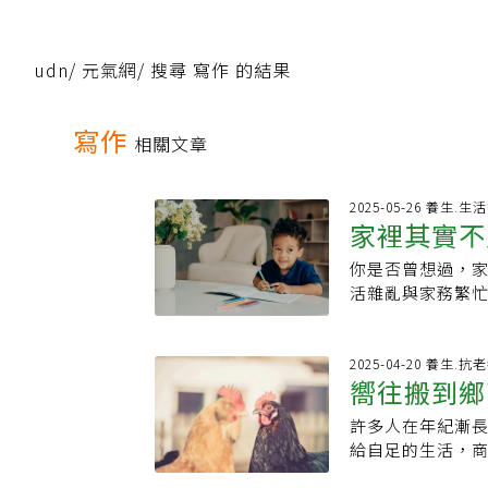
udn
/
元氣網
/
搜尋 寫作 的結果
寫作
相關文章
2025-05-26 養生.
家裡其實不
你是否曾想過，
果斷捨棄的
活雜亂與家務繁忙
歲的古董店老闆、
次搬家後，逐漸轉向
也沒關係」的4樣
2025-04-20 養生.抗
嚮往搬到鄉
自己一家人是常
的房間大小與收
許多人在年紀漸
漫願景的真
每次搬家時，我
給自足的生活，商業內
可堆疊的木箱等
（Kirsten L
間，從防災的角度