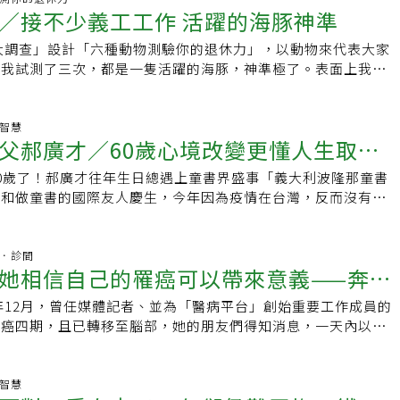
費療程，在健保範圍內接受治療。雖然不確定自費療程有多少成
源，也就是大腦裡有限的暫存工作區，讓我們無法繼續深入思
就在床上坐起來閉眼冥想10分鐘，30分鐘過後就沒有那麽睏
／接不少義工工作 活躍的海豚神準
交融於與病人的對話。彷彿親臨現場，我就站在那個房間裡，和
文豪蘇東坡，這首《觀潮》是蘇東坡在經歷一生顛沛放逐過程
，至少他有足夠的錢，讓自己可以選擇這條治療路徑，每個月都
真正的思考，複雜的概念或論述，需要某種程度的「外在化」，
懶得下床去拿筆電，於是直接在手機上打開備忘錄開始寫作。她
，親密而熟稔。我要捕捉一種醫師專業之外的溫暖感動。寫作讓
兒子的詩作，也正是他回顧人生的深厚哲理。聽說廬山的煙雨與
點滴藥劑。森直言對此沒有任何遺憾，「畢竟，錢終究是無法帶
書寫使得腦力的思考工作變得比較容易，甚至才能進行有意義的
力大調查」設計「六種動物測驗你的退休力」，以動物來代表大家
起的阻力，再選擇用簡單的方式讓自己舒服進而減少阻力。現在
的混亂中抽離出來，在傷痛中找到幽默，減輕挫折的刺痛感，化
世知名，如果沒辦法親臨一定抱憾終生，然而真的到了廬山與錢
源／東洋經濟ONLINE
用學術的話來講，當思想具體展現於外部時，才能當成模型或學
。我試測了三次，都是一隻活躍的海豚，神準極了。表面上我很
早起的時間，只有在感覺良好而不是感覺糟糕的情況下，你才能
記錄自己，彰顯病人，增添生命的柴火。我也利用社群，吸引相
就是廬山煙雨與錢塘江潮。這頭尾兩句完全相同的七個字，卻說
思考提供意義與連貫性。所以沒有辦法寫下來的論述，要嘛不是
現，但體內是一座活火山，活躍如海豚，總是把生活排得滿溢出
結果。資料來源／夢兒飛
過來，讓更多素昧平生的人出現在圍爐旁邊，他們讀到我的文字
境。宋代《五燈會元》記載，青原惟信禪師曾說「老僧卅年前未
容易有邏輯不完整的毛病。除了透過書寫來思考，我總覺得寫下
絕，直到夜闌人靜，才驚覺空虛感從四面八方湧過來，長夜漫
，我們是同一掛的。作為一名醫師，我把每天一劑的寫作，當作
山，見水是水；及至後來，親見知識，有個入處，見山不是山，
是每個熟齡朋友必修的學分，不是要述說自己的豐功偉業，而是
退休後，我承接了很多義工性質工作，以填補心靈的空洞，因此
生智慧
抗倦怠，重新點燃對醫學的熱情。寫作就是每天一個小時的甜蜜
今得個休歇處，依前見山只是山，見水只是水。」這段禪語和蘇
父郝廣才／60歲心境改變更懂人生取
瑞克森所主張的，人最重要的課題是要整合自己的生命，肯定自
中，以活躍好學居高，其次是社會連結、財務處理和健康情形的
成為作家，不是為了出版，是為了救自己。我要狠狠操練我的大
頗有相似處，只是蘇東坡描述的心情與許多人的生活經驗相仿，
。寫回憶錄具有精神療癒的作用，跟自己和解，因為過去的經驗
，唯有「自在獨立」敬陪末座，是邁向老年的障礙。學習獨處難
趁我還可以。寫作的快樂是一條緩緩上升的曲線，我甚至迫不及
成目標卻感空虛的感受，究竟追求事物本質是什麼呢？常有人說
0歲了！郝廣才往年生日總遇上童書界盛事「義大利波隆那童書
來已比過去少了
去，它們都潛藏在內心深處，往往現在困住我們的，都是來自於
很難。一頓飯需要外子張羅；燈泡不亮、馬桶不通、洗衣機漏
來到，我有更多東西可以寫。只是有一點美中不足的地方：每一
，縱有文采卻總遭貶謫，從年少滿腹報國壯志，到從容生活看淡
利和做童書的國際友人慶生，今年因為疫情在台灣，反而沒有特
。而療癒的重點，並不是追究誰害了我們，而是在隔了一段時空
障，身邊總有另一半隨傳隨到；出門晚歸，看到室內一盞燈火，
都像是世界末日的開始。就像通緝犯一樣，聽到的每個敲門聲，
環境變化充實自己生活，所以他寫詩、釀酒、烹食，才華洋溢的
生日那天過的是尋常生活，但是跨越這個人生里程，許多改變已
視這些經驗，賦予這些事件新的意義，寫回憶錄就是在講自己的
似稀鬆平常的事情必須自己承擔時，我無法想像那種慌亂不安的
不斷在縮減之中。寫作對我，是對衰老的抗議，讓時間靜止的咒
都獲得不同樂趣與成果，今天就算唸不出蘇東坡詩詞的，也多少
變 認清未來已比過去少了最大改變是清楚什麼是生命最重要的
們更加了解自己。而且很多事情當年來不及體會，如今透過書寫
對？幸好，疫情期間，教會我學會靜心獨處，一為閱讀，吸取作
月無情流逝的庇護所。我相信創造力永不過期。只要坐下來提
而，他的人生當真是如此恬淡而自得其樂？後人對《觀潮》也有
時候的自己，郝廣才認為現在的他更懂得有限的人生如何取捨，
杏林．診間
模糊的印象重新描繪一次，從中得到領悟，然後在當下還來得及
寫作，跟自己對話，把思想化為文字，與人分享，透過書寫把人
便消融在紙上。寫下的每一個字都像一滴青春之泉，讓我在自己
她相信自己的罹癌可以帶來意義——奔向
主張蘇東坡想傳達的是「不過如此」心情，但另一方認為，蘇軾
法。於是他的應酬少了，愈來愈多工作下放給同事執行，他也知
實踐的力量。至於如何開始寫回憶錄？資深的傳記作家楊艾俐提
，因此，獨處準備好，何懼之有？●聯合報推出「六種動物測驗
輕起來。
說「正是如此」心境。曾有朋友說道，拜訪德高望重的長壽耆老
沒關係，寧願後悔做了什麼，也不要後悔沒做什麼。「這並非我
若照一個人的編年史來寫，如流水帳，那一年發生什麼事、做了
歡迎填寫，評估自己的老後準備有那些優勢與不足。▍退休力測
7年12月，曾任媒體記者、並為「醫病平台」創始重要工作成員的
止息的記者劉惠敏
養生之道，答道「不計較」而已，固然此長壽心法聽來極富禪意
由，我只是沒辦法，因為，你人生的未來已經比過去少了！」他
很無趣，不好看，很容易半途而廢，所以她建議開始寫之前要先
;六種動物測退休力 看看你是那一種？
腺癌四期，且已轉移至腦部，她的朋友們得知消息，一天內以
但友人也不禁思考，是長者皆已擁有所以不計較？還是不計較就
當口，不做的事和做的事一樣重要。第二個清楚的改變是專業的
人生分為10幾20個故事，然後根據這些故事寫成大綱，故事中
同主題的醫護陪伴小組，記錄下她的抗癌歷程。由確診癌症末期到
有？或許都是要到回顧人生時才能論定，然而，友人的思維似乎
2歲創辦格林文化，多年來累積的經驗，使他身為一個出版社的
，可以包含後續發展的子故事，這些大綱可以列印出來隨身攜
暫44年的人生畫下句點，最後一段路她在親友支持下仍走了三年
否。許多長者在晚年時充滿各種罣礙，對於生命歷程中的事件與
作5、6本書籍。年輕時他寫作靠靈感，現在他懂得，除了靈感
麼就添加上去。而且既然是說故事，最好寫的時候腦中要有畫
持續以自身例證做癌症病友宣導，讓生命到最後一刻都發出熱
命智慧
執念，堅持以自我認同的方式達成才算完整，或有一生對公婆的
方法除了協助他創作，還能傳承給編輯們，「愈晚進格林的同