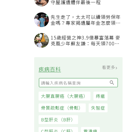
守屋護遺體伴最後一程
先生走了，太太可以續領勞保年
金嗎？專家揭遺屬年金怎麼領，
看順位還要看資格
15歲經營之神3.9億暴富落幕 麥
克風少年蘇友謙：每天領700元
過日子
看更多
疾病百科
大腸直腸癌（大腸癌）
痔瘡
骨質疏鬆症（骨鬆）
失智症
B型肝炎（B肝）
C型肝炎（C肝）
胃潰瘍