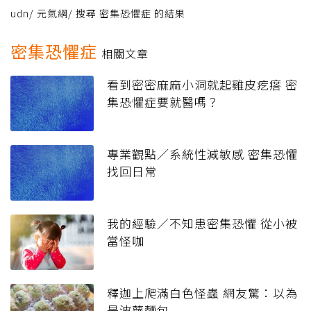
udn
/
元氣網
/
搜尋 密集恐懼症 的結果
密集恐懼症
相關文章
看到密密麻麻小洞就起雞皮疙瘩 密
集恐懼症要就醫嗎？
專業觀點／系統性減敏感 密集恐懼
找回日常
我的經驗／不知患密集恐懼 從小被
當怪咖
釋迦上爬滿白色怪蟲 網友驚：以為
是波蘿麵包