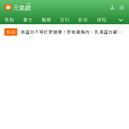
焦點
養生
醫療
百科
影音
課程
退休
高蛋白不等於更健康！即食雞胸肉、乳清蛋白藏陷
快訊
阱 醫提醒「這類人」尤其要小心