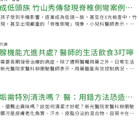
多病人能在家中善終，而不必為了醫療資源而奔波醫院。醫療有
學會致力於推動家庭醫學研究、專科醫師培訓與基層醫療發展，
，特別是「不可能的任務」，好比醫療工作也有許多不可能的任
成低頭族 竹山秀傳發現脊椎側彎案例增
家庭醫學研究、專科醫師培訓與基層醫療發展，並加強與國際間
相處久了情同家人，幾年前老先生患口腔癌，最後照護過程因為
愛守護最後旅程「醫療是有限的，但愛與陪伴是無限的。」這是
的交流合作。學會通過舉辦學術研討會、推動家庭醫師制度等，
作與支持才有辦法解決。她每天運動，快走、桌球都難不倒，還
會通過舉辦學術研討會、推動家庭醫師制度等，提升全民健康水
縛，過得相當痛苦，因此建議老先生最後一哩路採取安寧緩和醫
最深的體悟。每一位病人與家屬，無論疾病或背景，都值得被尊
準，並積極輔導教學醫院設立家庭醫學科，為社區居民提供更貼
孩子受到手機影響，逐漸成為低頭一族，甚至在X光檢查中，竹
社社長；說走就走的小旅行、一日城市散策、登山或國內外旅
教學醫院設立家庭醫學科，為社區居民提供更貼心的醫療服務。
滿管子，走得安詳、有尊嚴。某一天老先生的遺孀帶讀大學的孫
。希望透過更多家醫科醫師的投入，讓安寧緩和走進社區、走進
官方網站｜更多文章【慢病好日子】糖友早上出門太匆忙，不吃
發現，甚至出現嚴重的「脊椎側彎」現象，小兒科醫師表示，低
腦就能充分紓壓。何清幼的養生之道，是多吃青菜和水果、攝取
文章【慢病好日子】糖友早上出門太匆忙，不吃早餐會影響血糖
子說「要向蔡醫師說感謝，他讓阿公好走」，離開診間前，老婦
病人與家屬在無常中看見安定，走完生命最美的一段路。【慢病
控制嗎？為什麼洗腎的人會便秘？有什麼助排便的好方法？提供
姿勢不良，所導致的彎腰駝背比例增加，有趣的是女生還比男生
粉，要喝至少1500毫升的水，常提醒病人：「吃、喝、拉、
洗腎的人會便秘？有什麼助排便的好方法？提供最接近病友真實
我以後也要去那裡（安寧病房）」，一席話讓蔡兆勳很感動，讓
欄台灣家庭醫學醫學會台灣家庭醫學醫學會致力於推動家庭醫學
問的慢病衛教資訊，與您一起好好過慢病日子！ 📍瀏覽專題
院指出，學童檢查就是要早期發現、才能早期治療，近年來針對
，人就健康了。」何清幼● 專長：家庭醫學、老年醫學、預防
訊，與您一起好好過慢病日子！📍瀏覽專題>>慢病好日子主題
屬無悔，正是推動安寧緩和醫療的目的。在死亡之前 只有學習
培訓與基層醫療發展，並加強與國際間的交流合作。學會通過舉
主題圈 📍觀看影音&gt;&gt;慢病好日子YouTube 📍專屬訂閱
義地區的國中小學一、四、七年級，分別進行學童健康檢查，每
陳代謝
 現職：台北市立聯合醫院忠孝院區院長、忠孝院區家醫科專任
慢病好日子YouTube📍專屬訂閱>>慢病好日子電子報📍追蹤加入
錢還如此痛苦，窮人怎麼辦…」這是一名財力雄厚的老翁告訴蔡
推動家庭醫師制度等，提升全民健康水準，並積極輔導教學醫院
腺機能亢進共處? 醫師的生活飲食3叮嚀
好日子電子報 📍追蹤加入&gt;&gt;慢病好日子-一起最愛問粉絲團
，場次沒有減少，但學生數都在遞減，只是健檢中心發現最近幾年
：國立台灣大學醫療機構管理研究所碩士、國立陽明醫學院（現
一起最愛問粉絲團
在死亡之前，只有學習面對，無關財富。這名老翁收治在VIP病
，為社區居民提供更貼心的醫療服務。官方網站｜更多文章【慢
側彎」的孩子越來越多，如果嚴重還需要到復健科矯正。可能是
學）醫學系醫學士● 經歷：北市聯醫林森中醫昆明院區院長、
被插上鼻胃管，直嘆痛不欲生，蔡兆勳協助他與腫瘤科醫師、家
是需要長期接受治療的病症，除了遵照醫囑用藥之外，日常生活
早上出門太匆忙，不吃早餐會影響血糖控制嗎？為什麼洗腎的人
素。小兒科醫師高萬清說，每次校園學童健檢後，醫院來了很多
、社區醫學部部長、家庭醫學科主任，台灣家庭醫學醫學會常務
感受到「有人懂我、與我同在」，也順利將鼻胃管移除，從愁容
？新光醫院家醫科柳朋馳醫師表示，用藥雖能有效控制病況，但
助排便的好方法？提供最接近病友真實疑問的慢病衛教資訊，與
患者，學童健檢做了20多年，除學童齲齒及視力外，近年出現
學暨老年醫學會常務理事給病人的一句話：吃、喝、拉、睡、運
步驟、蔡10點、5良方畢生投身安寧緩和醫療領域，蔡兆勳統整
、運動習慣、情緒管理與規律作息也有助於緩和病情，以利日後
子！ 📍瀏覽專題&gt;&gt;慢病好日子主題圈 📍觀看影音
情形，特別是「姿勢不良」的比例明顯有增加，以前是因為單側
就健康了。
點、五良方」。六步驟之首是精準評估，當生命只剩2天或20
目標。 甲狀腺機能亢進患者是需要學習與疾病共存的，柳朋馳
t;&gt;慢病好日子電子報 📍追蹤加入
肩、但近幾年發現學裡常見低頭滑手機或其他姿勢不良，導致的
同，要掌握病程，才能規畫妥適且可行的醫療計畫。蔡十點是親
規律服藥之外，養成良好的生活習慣亦有助於逐步停藥、回歸正
好日子-一起最愛問粉絲團
加，女生還比男生多。家醫科醫師楊舜清說，學童健檢不但檢查
垢需特別清洗嗎？ 醫：用錯方法恐造成
近彼此的距離、投其所好等方法，卻是與病人建立信任關係的不
含碘飲食：舉凡像是海帶、紫菜、海水魚、蝦、蟹等都屬於高碘
、眼耳鼻喉頭頸、胸腔、腹、脊椎四肢、泌尿生殖、皮膚、和心
亡準備的五良方，是生命回顧肯定自己、衝突化解、心願完成、
食用。柳朋馳醫師提醒，一般家庭常見的含碘鹽也可能會造成甲
光檢查中發現的個案，其實不能算是脊椎側彎，正確來說應該是
垢、還飄出異味嗎？該如何清潔才好呢？新光醫院家醫科柳朋馳
成長，幫助病人找到面對死亡方法，就能降低恐懼。蔡兆勳是嘉
取過量，建議外食族可把菜過水已減少鈉攝取量，或依個人病況
「彎腰駝背」，因為比較嚴重了，所以要復健矯正，醫師最終還
的髒污是皮膚老化角質、汗水、皮脂分泌的混合物，容易卡在充
醫師搖籃」封號的嘉義中學，如願拚上醫科，考量個性較內向，
整建議。 2.減少刺激食材：濃茶、咖啡等高濃度咖啡因可能加
家長要到復健科諮詢，由專業復健師提供正確的姿勢矯正。
一般來說，每日洗澡時沖洗即可，無需特別清潔，但若髒汙嚴重
適合走外科領域，直到實習時接觸家醫科，讓他找到定位。養生
、手抖的症狀，故建議最好避免食用；此外，菸品、酒精也可能
5分鐘滴入數滴嬰兒油或橄欖油幫助污垢軟化，之後以棉花棒或
年 愛跑步做體操也因為蔡兆勳的內心特質是內向，不敢接近人，
適症狀，應積極避免。 3.適當紓緩壓力：壓力是造成甲亢患者
污，再用肥皂水清洗即可。若髒污難除時應避免大力摳抓，不妨
科醫師這個角色，他學會跟病人溝通互動，不斷自我調整改變，
原因之一，因此建議患者最好保持正常作息、避免熬夜，並建議