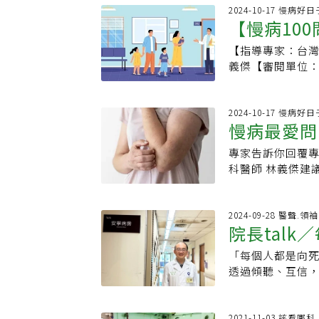
真實血壓制定治
病人的需求。「
家屬面對選擇與
素等關鍵，這有
2024-10-17 慢病好
只看一次的血壓
近百位住院醫師
【慢病10
「慢性病末期」 
遺傳疾病方面，
量血壓，只知血
或困境」，同理
病、急性意外逐
個家庭時，醫病
點，每一個細節
外，何清幼更積
【指導專家：台
所」，跟常
疾病雖不像癌症
心理壓力來源及
就完全不同。以
合」。擔任陽明院
義傑【審閱單位
期。許多慢病病
暢。醫師可以協
句：『您在家量的
診才發現母女倆住
的照護，服務對
診來回、反覆進
變得更有系統，
員。血壓管理就
送、將人背下來
療，以及醫療到
苦，也讓家屬陷
學科也重視心理
順手的血壓機，開
能力所及，讓弱
面且具連續性的
2024-10-17 慢病好
緩和，協助病人釐
有焦慮，恐慌等
間之後的每一天
慢病最愛問
值醫療，團隊需
題，耳鼻喉科則
能讓病人安詳地
的是，當全家都
給家屬去領藥，
同。家庭醫學科醫
能快速進展、且無
或重複的檢查，
專家告訴你回覆
藥，近期突
信心用心耐心 病
庭醫學科醫師直
命末期才需要，
專欄台灣家庭醫
科醫師 林義傑建
醫家醫科主任，
苗注射、健檢抽
短期內可能進展
師培訓與基層醫
診的家醫科
先去找固定就診
士，提升自我醫務
上，好的家醫科
病人，能第一時
會、推動家庭醫
熟悉。皮膚癢可能
信心、用心、耐
調整醫師的服務
支持，減少急診
學科，為社區居
感染、藥物副作
2024-09-28 醫聲.領
地就近看診，對
劃區，以年輕家
醫院或安寧病房
院長tal
糖友早上出門太
物、家族病史，
長者狀況，以及
為主的型態；相
課題。作為家醫
什麼助排便的好
膚癢的原因，並
清幼精心挑選溫
時，家醫科醫師
「每個人都是向死
療，教會家
觀念──讓病人
過慢病日子！ 📍瀏
皮膚科即可。透
列活動，讓社區
信任的專科醫師
透過傾聽、互信
從年輕時開始認
日子YouTube 📍專屬訂閱&gt;&gt;慢病好日子電子報 📍追蹤加入&gt;&gt;慢病好
的資訊可供參考
含糖尿病一站式
醫師又擔心評價
可讓最後一段路
後悔的選擇。同
日子-一起最愛問
衝突．對病友來
服務等，院區也
人，有問題都可
手才是真愛」，
訓更多跨專業團
診次數，也品質
銜接急性後期住宿
師，做雙向轉介
刻骨銘心故事，
2021-11-03 該看