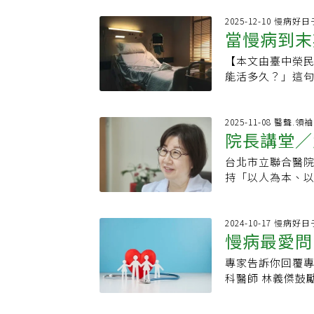
碩珉，主講「居家
部位削骨、中臉
師、營養師與志
2025-12-10 慢病
術、其他經中央
當慢病到末
「真正決定健康
整形」。限九部定
『真實血壓』。
急診科等醫師也
【本文由臺中榮
安定
班族男性。他說
外，大外科專科
能活多久？」這
倒是40到50歲
產科、眼科、耳
醫科醫師，我看
血壓高，但因沒
專業訓練。醫事
延長有品質的生
間量的不準？白
所受理美容醫學
伴與支持。在生命
2025-11-08 醫聲.領
裡惦記著待會要回
院長講堂／
術。直美醫師 新
會誤以為是對生
壓，怎麼可能是
醫美）的規範，
上，安寧緩和醫
緊張出現『白袍
台北市立聯合醫院
照顧弱勢 
年期醫師畢業後
靈、社會需求提
變成難以發現的
持「以人為本、
九年前畢業的直
升生活或死亡品
了日常的學習狀況
近百位後輩，曾
提出過往手術實
科強調「全人、
壓？許碩珉建議「
接掌院長2年，她
補訓，不得再執
了解他們的生活
而非單日波動第二
學很有興趣，我
2024-10-17 慢病
錄，揭露醫師訊
和時，能更貼近
慢病最愛問
回（間隔1分鐘）
便立志走上行醫救
申報，主管機關
急轉直下，家屬
化幅度，這才是治
自走進家中看診何
執行高風險醫美
劑，讓他減輕痛
專家告訴你回覆
們全家都在
周，數字卻持續超
學系畢業，隔天
目、取得哪些認
話，卻讓他一直
科醫師 林義傑鼓
珉建議：1. 帶
科，一待就是30
療院所提供不實
下定決心：「醫
庭醫學科醫師不
活調整優先：從飲
科、婦科、兒科
下罰鍰。
中平靜離世，家
員都在同一個診