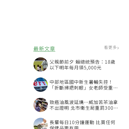
看更多
最新文章
父親節前夕 賴總統預告：18歲
以下明年每月領5,000元
中部地區國中新生暑輔失控！
「折斷掃把刺眼」女老師受重傷
恐失明
致癌油風波延燒…威加苦茶油拿
不出證明 北市衛生局重罰300萬
元
長輩每日10分鐘運動 比買任何
保健品更有用