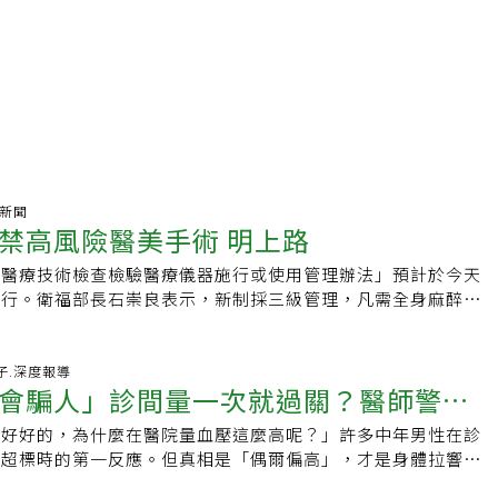
氣新聞
禁高風險醫美手術 明上路
定醫療技術檢查檢驗醫療儀器施行或使用管理辦法」預計於今天
施行。衛福部長石崇良表示，新制採三級管理，凡需全身麻醉的
風險的特定美容醫學手術，需由專科醫師執行，家醫科、急診科
，不得執行美容醫學手術。石崇良表示，一月一日起，美容醫學
置（如針劑注射）、美容醫學手術、特定美容醫學手術等三大
好日子.深度報導
會騙人」診間量一次就過關？醫師警告
學風險最高，為此，大幅調整認定標準。原先規畫以單次抽脂
」為列管依據，低於此數據者，不受專科限制，幾乎任何醫師均
還好好的，為什麼在醫院量血壓這麼高呢？」許多中年男性在診
年男最危險
家討論後，改以全身麻醉作為判斷標準。舉例來說，使用全身麻
壓超標時的第一反應。但真相是「偶爾偏高」，才是身體拉響的
為特定美容醫學手術，必須由指定專科醫師（整形外科）執行，
國健署推動「血壓 722」，彰化秀傳紀念醫院邀家醫科醫師許
寡作為區分。此外，特定美容醫學手術原本限定臉部削骨、其他