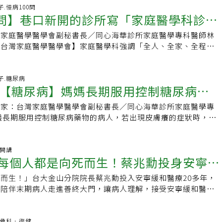
療策略血壓站志工驚呼：量血壓有這麼多「眉角」「原來，不能
以人為本，以病人為中心」是何清幼執醫的核心價值，更是指導
不安的過程，正是家醫科與安寧緩和結合最能發揮的力量。面對
助於醫師提供更具針對性的治療與建議，特別是在預防慢性病和
日子.慢病100問
！」一位在醫院服務多年的血壓站志工許秀嬌說，每天在第一線
的重要傳承精神，「當病人踏進診間，就要觀察、了解他的需求
0問】巷口新開的診所寫「家庭醫學科診
也要及早預立醫囑、家人溝通近年來，台灣的死亡原因已由傳染
避免醫療照護變得片段和碎片化。當家庭醫學科醫師長期照顧一
壓很重要，卻從未深入了解，量測時的環境、姿勢、次數與時間
感受病人、家屬的恐懼跟焦慮，更重要是良好的醫病溝通。看診
漸轉向慢性疾病，像心衰竭、慢性阻塞性肺病、失智症等。這些
關係會變得更緊密，醫師能更全面地瞭解家庭成員的健康習慣、
都可能讓數字失準，就像用手機拍照，光線、角度稍不對，畫面
極推展社區醫學，特別是居家醫療結合長期照顧的「醫養結
灣家庭醫學醫學會副秘書長／同心海華診所家庭醫學專科醫師林
見的小兒科、耳鼻喉科有什麼不同嗎？
有明顯的惡化時間表，但病程緩慢卻同樣會走向失能與生命末
生活方式。這樣有助於提升治療的精準度，也讓醫病溝通更加順
後幫民眾量血壓時，不會只告訴一個數字，許秀嬌說，會多問一
區副院長時，有一名6旬婦人推著坐輪椅的9旬媽媽來看診，問
：台灣家庭醫學醫學會】家庭醫學科強調「全人、全家、全程」
人和家屬常被「是否還要急救？」的問題所困擾：住院插管、急
調全家的預防保健計畫，如疫苗接種、癌症篩檢等，讓健康管理
情況怎麼樣？』。同時她說將成為「722宣導大使」健康守門
在需爬階梯的北投山區，每次看病來回得花2600元請救護車接
象涵蓋所有年齡層，從新生兒到老人、預防醫學到安寧緩和醫
出加護病房，最後仍在冰冷的病房中離世。這不僅造成病人痛
避免分在不同院所就醫所造成的重複醫療或是管理漏洞。家庭醫
像談戀愛，不能只靠偶爾的驚喜，更需要日常的細心經營。找台
，當時何清幼暖心回應「下次回診不用來，我去看診。」「用我
長照的轉介銜接，代表病友及其家人都可以在同一個診所獲得全
入經濟與情感的雙重煎熬。此時，若家醫科醫師能及早介入安寧
健康，如果家庭成員因彼此的影響造成情緒或身心的壓力，甚是
始規畫「血壓 722」之旅。畢竟，真正的健康，發生在離開診
勢族群獲得更妥善的照顧。」她直言，走入社區的居家醫療是價
醫療服務。相比之下，小兒科著重照護嬰幼兒和青少年的健康問
日子.糖尿病
清價值觀、完成預立醫療決定（AD）、與家人充分溝通，往往
情況，醫師也能在第一時間瞭解，提供即時有效的治療，最重要
。
【糖尿病】媽媽長期服用控制糖尿病的
在狹小空間擺上電腦、印表機和血壓機等設備，當下印出處方箋
專注於耳鼻喉領域的疾病治療。和家庭醫學科診所的取向並不相
在熟悉的家中或溫暖的安寧病房走完最後階段。「不可治癒、可
看同一位醫師，不但能節省時間，簡化就診流程，避免多次轉診
節省民眾往返、候診的時間與交通成本，就覺得一切都值得了。
師可說是社區的健康守門員，80%以上的急慢性病都可以由家
法逆轉」時 就該提供安寧緩和支持很多人以為安寧緩和僅在生
也能讓治療更精準，醫病關係更溫暖互信。【慢病主題館】名家
專家：台灣家庭醫學醫學會副秘書長／同心海華診所家庭醫學專
然有皮膚癢的狀況，可以先去找固定看
人感到安心暖心行醫18年後，何清幼深感不足，加上擔任北市聯
接診斷和處置，像是感冒、發燒等急性病，三高慢性病管理、疫
卻忽略它其實應該在疾病被診斷為「不可治癒、無法逆轉」，且
學醫學會台灣家庭醫學醫學會致力於推動家庭醫學研究、專科醫
議長期服用控制糖尿病藥物的病人，若出現皮膚癢的症狀時，可
常得橫向溝通各院區業務，因此攻讀台大醫療機構管理研究所碩
血、健康促進以及身心健康評估等，都是家醫科的範疇。在實務
到死亡不可避免的時刻，就開始提供支持。家醫科醫師長期照顧
療發展，並加強與國際間的交流合作。學會通過舉辦學術研討
嗎，或是直接去看皮膚科？
的家醫科醫師諮詢，因為醫師對其整體健康狀況和用藥歷史最為
管理能力。2023年11月接掌忠孝院區院長，她致力打造安心、
醫師也像一顆社區的健康幹細胞，可以隨著每一個社區的特性來
間察覺病情惡化，及早介入提供疼痛控制、呼吸困難緩解和心理
師制度等，提升全民健康水準，並積極輔導教學醫院設立家庭醫
與多種因素有關，像是糖尿病相關併發症造成的乾癢或細/黴菌
心和暖心的「五心級醫院」。社區裡有醫院，附近居民可以安心
和診所的團隊，符合當區民眾最迫切的健康需求。例如在新的重
與不必要住院，真正落實「在家善終」。推動安寧緩和不是只有
民提供更貼心的醫療服務。官方網站｜更多文章【慢病好日子】
用、糖尿病腎病變、帶狀皰疹等，這些都與病人長期使用的藥
袖開講
院區醫療專業有信心，感受到醫護團隊的用心治療、耐心地聆聽
長和小孩居多，該診所就會調整成有兒童疫苗注射，診療急性病
的責任，而是從基層診所到社區長照體系、乃至每個家庭的共同
k／每個人都是向死而生！蔡兆勳投身安寧醫
匆忙，不吃早餐會影響血糖控制嗎？為什麼洗腎的人會便秘？有
或是生活習慣有關，家醫科醫師可以先進行全面的評估，判斷皮
來院民眾都能接收到團隊的溫暖。「希望院區不要硬邦邦」，何
對的在老年化的社區，就會轉型成以慢性病管理為主的診所。同
科醫師，我認為最重要的起點，是在日常就培養「生命教育」的
方法？提供最接近病友真實疑問的慢病衛教資訊，與您一起好好
根據需要，調整治療計劃或用藥。如果有必要，再轉介病人去看
馨的粉紅色候診椅，母親節、重陽節、耶誕節等特殊節日則有系
也能在必要時提供專業建議，透過社區醫療群的網絡轉介至彼此
而生！」台大金山分院院長蔡兆勳投入安寧緩和醫療20多年，
屬「有種愛是放手」
和家屬了解「死亡不是醫療的失敗，而是人生自然的一部分」，
覽專題&gt;&gt;慢病好日子主題圈 📍觀看影音&gt;&gt;慢病好
過這樣的方式，皮膚科醫師在接觸病人的第一時間就已經有完整
民眾可感受到節慶的歡愉。何清幼提到，忠孝院區特色醫療，包
。過往當民眾身體不舒服時，常常不知道該找哪一科，找了專科
，陪伴末期病人走進善終大門，讓病人理解，接受安寧緩和醫療
識生死、理解什麼是好的臨終，才能在真正需要面對時，做出不
，可以讓診斷和治療更快速精準，也避免可能的重複檢查和用藥
整合照護、泌尿科全方位醫療服務、慢性腎臟病健康管理一條龍
不好．此時，家醫科醫師就是社區民眾最好的健康顧問和代言
仍活得像「人」，也讓家屬認同「有一種愛是放手」、「適時放
時，政府與社會也需強化安寧緩和的可近性與資源整合，包括培
粉絲團
說，先請家醫科醫師看診評估，會是最能節省看診時間，減少就
負責廣慈長照復健醫療中心，提供全齡照護門診、智能化復健與
以先詢問家庭醫師的專業意見，並由他們協助推薦其他專科醫
做到生死兩相安。行醫看盡人生百態，蔡兆勳與病人之間有太多
隊，讓醫護、社工、心理師、宗教師等能攜手合作；並推動居家
更好的就醫方式。【慢病主題館】名家專欄台灣家庭醫學醫學會
長照機構服務。多吃蔬果養生 足夠蛋白質少澱粉忙碌之餘，何
。【慢病主題館】名家專欄台灣家庭醫學醫學會台灣家庭醫學醫
他娓娓分享時，幾度紅了眼眶。蔡兆勳說，有一對老夫妻都是家
哪科.骨科．復健