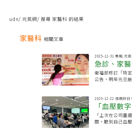
udn
/
元氣網
/
搜尋 家醫科 的結果
家醫科
相關文章
2025-12-31 焦點.元
急診、家醫
衛福部修訂「特
公告，明年元旦
手術均屬於最高
被排除在大外科
分為美容醫學處
2025-12-22 慢病
「血壓數字
類，特定美容醫
「一五○○ＣＣ
「上次在公司量
這群健康中
可執行，但與專
間，聽到自己血
醉的抽脂手術即
沉默警報。為響應
不再以抽脂量多