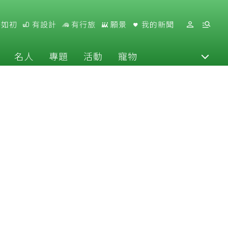
好如初
有設計
有行旅
願景
我的新聞
名人
專題
活動
寵物