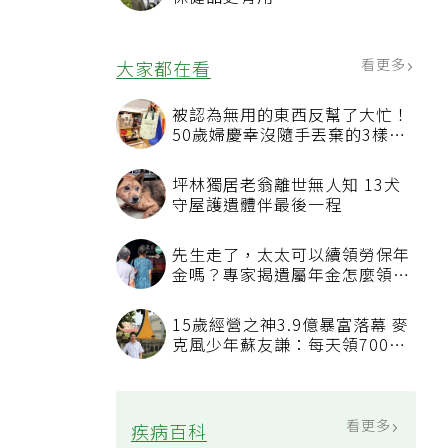
看更多
大家都在看
被認為無用的東西反幫了大忙！
50歲婦慶幸沒隨手丟棄的3樣物
品
坪林獨居老翁離世無人知 13犬
守屋護遺體伴最後一程
先生走了，太太可以續領勞保年
金嗎？專家揭遺屬年金怎麼領，
看順位還要看資格
15歲經營之神3.9億暴富落幕 麥
克風少年蘇友謙：每天領700元
過日子
看更多
疾病百科