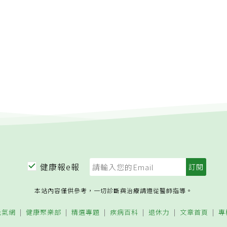
？若看起來黑黑髒
人，逐漸走出興趣，之後接觸安寧緩和醫療，讓他更明確感受到
慣以助紓解壓力，同時也可幫助身體維持良好的狀態。 柳朋馳
潔才好呢？柳朋馳醫師表示，肚臍的髒污是皮膚老化角質、汗
，一路如魚得水。蔡兆勳今年8月接下台大金山分院院長一職，
腺機能亢進是需要給予適當的醫療處置，以控制病況、避免惡
混合物，容易卡在充滿皺褶的肚臍。一般情況下無需特別清洗，
懷抱使命感，除要守護北海岸一帶居民健康，提供安老善終的照
每個人的症狀與嚴重度並不相同，症狀嚴重者可諮詢醫師診斷後
用肥皂水稍微清潔即可。 然而，若髒污較多時，有明顯污漬、
「台大金山分院」招牌，發揮正念，帶給更多人力量。蔡兆勳每
物或手術治療，以找到最適合的治療方法。 甲狀腺機能亢進相
又該如何處理呢？柳朋馳醫師表示，可嘗試在洗澡前15分鐘滴
家醫科看診，照顧老病友，每周3天住金山分院宿舍，茹素近30
「家醫科、內分泌科、新陳代謝科」 圖文創作：健談專家諮
油，幫助污垢軟化後以棉花棒或紗布輕輕擦拭，並於洗澡時再次
簡單，他喜歡跑步、做體操，騎腳踏車，「每天規律運動很重
科 柳朋馳醫師本文經《健談》授權刊登，原文刊載於此
可。 若上述做法仍未能清除肚臍明顯污垢或異味問題時，千萬
操都做到爆汗，隨時隨地都可做很有用。」他笑說，這就是他到
臍，以免肚子痛或導致皮膚紅腫受傷！柳朋馳醫師提醒，因肚臍
出來的原因。蔡兆勳小檔案● 年齡：57歲● 專長：家庭醫學、
與腸子接近，不建議用力搓洗，以免刺激腸道蠕動而出現肚子痛
年醫學● 現職：台大金山分院院長、台大醫學院醫學系家庭醫
因為抓破皮而導致肚臍周圍皮膚感染，甚至惡化成蜂窩性組織炎
年學暨老年醫學會理事長、台灣家庭醫學醫學會副理事長● 學
垢無法自行清除時，不妨諮詢專科醫師的診斷與建議。 肚臍護
床醫學研究所博士● 經歷：台大醫院家庭醫學部及緩和醫療科
議諮詢「家醫科、皮膚科」圖文創作：健談專家諮詢：新光醫院
院家庭醫學科主任、台灣安寧緩和醫學學會理事長（現任常務理
師本文經《健談》授權刊登，原文刊載於此
一句話：學會死亡，才能學會生活，才懂得生命。責任編輯：陳
健康報e報
本站內容僅供參考，一切診斷與治療請遵從醫師指導。
元氣網
健康聚樂部
精選專題
疾病百科
退休力
文章首頁
專