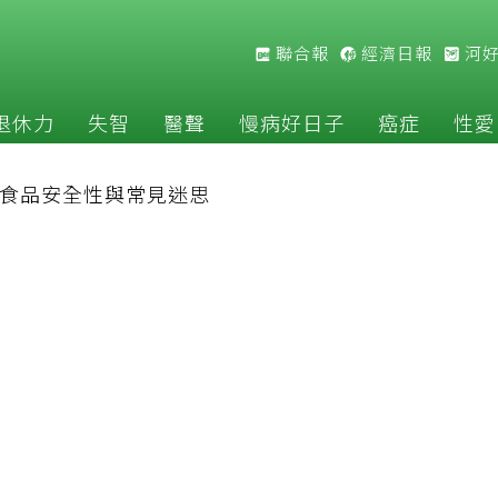
聯合報
經濟日報
河
退休力
失智
醫聲
慢病好日子
癌症
性愛
食品安全性與常見迷思