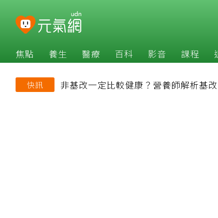
焦點
養生
醫療
百科
影音
課程
非基改一定比較健康？營養師解析基改
快訊