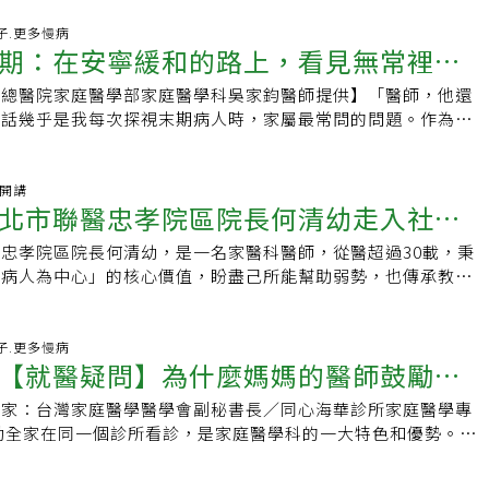
血壓與 722」院內教育講座，現場來了多位護理師、個案管理
部及全臉部拉皮、抽脂（大量）、腹部整形、鼻整形、隆乳手
工等響應參與。家醫科醫師許碩珉對與會醫護人員翻轉迷思，
好日子.更多慢病
主管機關公告指定手術，有鑑於近期爭議事件，而新增「生殖器
期：在安寧緩和的路上，看見無常裡的
風險，不是診間那次『血壓數字』，而是回家後日常生活中的
專科醫師 確保專業值得一提的是，部分醫事團體力挺家醫科、
」最讓人擔憂的，正是自認年輕、忙到沒時間關心血壓的中年上
可執行美容醫學手術，但衛福部堅守立場，最後仍將其排除在
民總醫院家庭醫學部家庭醫學科吳家鈞醫師提供】「醫師，他還
，根據多年在診間觀察，定時量血壓以「銀髮長輩」最聽話。反
醫師資格仍僅限外科、神經外科、整形外科、骨科、泌尿科、婦
句話幾乎是我每次探視末期病人時，家屬最常問的問題。作為家
的男性上班族，總以為還年輕，常在健檢或看小病時，才意外發現
鼻喉頭頸外科及皮膚科等九個部定專科醫師，確保醫療行為回歸
過從小感冒到慢性病，從高齡失能到癌末安寧；而當醫療無法再
有不舒服的感覺，當偶發事件，家裡連血壓機都沒有。為什麼診
司副司長劉玉菁表示，若於二○一九年之前取得醫師公會全聯會
命時，安寧緩和醫療不只是對病人的照顧，更是對整個家庭的陪
袍高血壓不是玩笑話在吵雜的候診區，看著身邊咳嗽的病人，心
特定手術案例認證，擁有證書的醫師仍可持續執行特定醫美手
終點守護尊嚴 安寧緩和不是「放棄治療」 許多人聽到「安寧」
袖開講
公司開會...衝進診間後，護理師迅速綁上壓脈帶，這時量的血
北市聯醫忠孝院區院長何清幼走入社區
制設立落日條款針對「直美」醫師（即未經專科訓練，直接執行
命的放棄，甚至有人說「我還沒死，為什麼要談安寧？」事實
平常的狀態呢？許碩珉點出關鍵：「台灣診間動線緊湊，容易因
石崇良表示，二○一九年後畢業的醫學生需先回到醫院完成「兩
療的核心精神是「以人為中心」，針對病人及其家庭的身、心、
高血壓』；但也有人看到醫師反而安心，診間正常回家卻偏高，
忠孝院區院長何清幼，是一名家醫科醫師，從醫超過30載，秉
打造五心級醫院
一般醫學訓練」（ＰＧＹ），可從事美容醫學處置。至於二○一
供全人照顧。安寧的真正目標不是加速死亡，而是減輕痛苦、提
『隱形高血壓』。」單次測量就像抽考，運氣好就過關，卻忽略
以病人為中心」的核心價值，盼盡己所能幫助弱勢，也傳承教導
美醫師，新制設立「落日條款」，需於一年內完成學分補訓，並
質，讓人有尊嚴地走完人生最後一段路。這樣的照顧模式與家醫
。破解迷思！居家血壓722才是健康密碼怎樣才能量出真實血
榮獲北市醫師公會杏林獎，多次獲選聯醫優良醫師、優良教師。
例卅二例資料，經認定核可，始能繼續執行手術；若未於一年內
全家、全隊、全程、全社區」的理念完全契合。長期關懷病人、
血壓 722」。第一個數字7：連續7天量血壓，主要看長期趨勢
誓言打造忠孝院區為「五心級醫院」，讓民眾有感。「祖父對醫
行美容醫學手術。此外，執行特定美容醫學的醫療院所需上網登
與家庭背景，是家醫科醫師的專業強項，也讓我們在推動安寧緩
個數字2：每天早、晚各一次，共量2次第三個數字2：每次量2
從小受他啟發。」何清幼提及祖父期望家族能有人從醫，她高中
好日子.更多慢病
息，石崇良表示，高風險醫美手術多屬自費項目，過去並未要求
病人與家屬的需求。有一次，我照顧一位末期癌症病人，當病情
【就醫疑問】為什麼媽媽的醫師鼓勵我
，取平均值。許碩珉比喻，722能看到早晚差異、整體平均與變
人這條路，也是父親家族裡迄今唯一的醫師。不捨長者奔波 親
難以掌握實際執行人數與手術量。這次修法後新增登錄義務，凡
反覆掙扎：應該讓病人保持清醒，好多聊幾句？還是該使用鎮靜
療的關鍵依據。量完722後怎麼辦？行動指南如果乖乖量了一
清幼喜歡與人交流、對社區醫學感興趣，1989年陽明醫學院醫
手術者均須事先向地方衛生局登錄醫師專科別、可執行的手術項
苦？家屬一次次問我：「醫師，我們是不是太自私，想聽他說
專家：台灣家庭醫學醫學會副秘書長／同心海華診所家庭醫學專
同一個地方看診？
標（通常居家血壓超過130/80 mmHg就要注意），別慌！許碩
就到台北市立陽明醫院報到，選科決定涉獵比較廣泛的家庭醫學
證。衛福部將設置專區，對外公開相關訊息，供民眾查詢，若醫
受苦？」在病人多次因疼痛與呼吸困難而痛苦呻吟後，家屬終於
勵全家在同一個診所看診，是家庭醫學科的一大特色和優勢。家
著紀錄找醫師：一整周的數據遠比單次診間數字更有參考價值2. 生
多年。她說，家醫科是一個專科，醫師訓練過程需學習內科、外
資料，可依醫療法第一○三條，處以五萬元以上、二十五萬元以
師，我們想讓他舒服，不要再讓他受罪了。」最後，病人在舒適
僅照顧個人，也強調家庭整體的健康狀況。當一個家庭的所有成
食、運動、體重控制開始調整3. 必要時藥物介入：讓醫師根據
、老年醫學、安寧緩和等專業領域，才能整合性及周全性地評估
屬雖然心碎，卻感受到陪伴到最後一刻的安慰。這些協助病人與
所就診，醫師就可以更完整地掌握家庭病史、生活環境和遺傳因