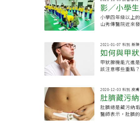
安寧服務，讓更
台灣家庭醫學醫
清幼喜歡看電影
影／小學生
學會致力於推動
醫科門診病人，
限，陪伴無限 用
並加強與國際間
務，得靠團隊合
的交流合作。學
躁動，手腳遭束
我在安寧照顧中
提升全民健康水
小學四年級以上的
多
是北市聯醫桌球
準，並積極輔導
療，身上不再插
重、傾聽、支持
心的醫療服務。
山秀傳醫院近來
行，只要遠離電
官方網站｜更多
子到診間，對孫
每個家庭，陪伴
早餐會影響血糖
頭滑手機或其他
足夠蛋白質、少澱
控制嗎？為什麼
人告訴蔡兆勳「
主題館】名家專
最接近病友真實疑
多。竹山秀傳醫
睡、運動都做到位
疑問的慢病衛教資
病人走得無憾、家
研究、專科醫師
&gt;&gt;慢病好日子
竹山、水里、信
2021-01-07 科別.新
醫學、醫院管理●
圈📍觀看影音>>
面對「我那麼有
辦學術研討會、
如何與甲狀
&gt;&gt;慢病
年約11、12場
主治醫師● 學歷
>>慢病好日子-
兆勳的感觸，說明
設立家庭醫學科
小四以上「脊椎
為國立陽明交通大
房，他無法接受
甲狀腺機能亢進
病好日子】糖友
「低頭族」的因
陽明院區副院長
屬溝通，讓病人
該注意哪些重點
會便秘？有什麼
就醫尋求改善的小
理事、台灣老年
轉成笑容。統整6
合宜的飲食內容
您一起好好過慢病日
不少脊椎側彎的
動都做到位，人
出「六步驟、蔡十
達到漸進式停藥的
&gt;&gt;慢病好日子YouTube 📍專屬訂閱&g
背書包造成的斜
天，照顧內容不
醫師叮嚀，除了
2020-12-03 科別.皮膚
&gt;&gt;慢病
彎腰駝背比例增
肚臍藏污納
切地打招呼、拉
常生活！1.限制
口腔、牙齒檢查
二法門。面對死
食材，最好避免
電圖檢測，但從X
肚臍總是藏污納
可怕下場！
四道人生、心靈
亢患者日常碘攝
「姿勢不良」、
醫師表示，肚臍
義人，就讀有「
諮詢醫護人員的調
是會建議學生及
滿皺褶的肚臍。
又患手汗症，不
重甲亢患者心悸
時，可於洗澡前1
秘訣/茹素近30
會加重甲亢患者不
紗布輕輕擦去髒
但為扮演好家醫
症狀加劇的常見