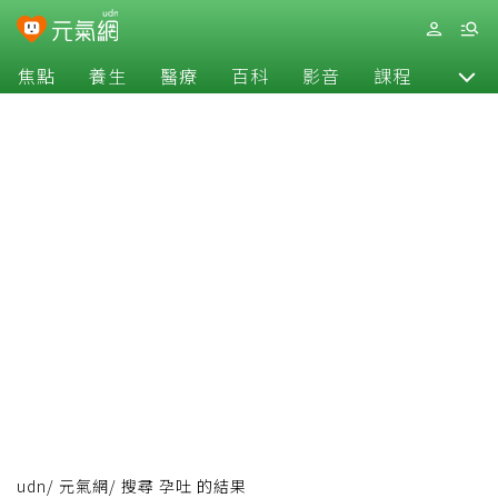
焦點
養生
醫療
百科
影音
課程
退休
udn
/
元氣網
/
搜尋 孕吐 的結果