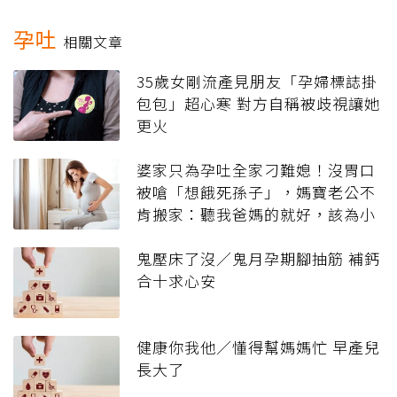
孕吐
相關文章
35歲女剛流產見朋友「孕婦標誌掛
包包」超心寒 對方自稱被歧視讓她
更火
婆家只為孕吐全家刁難媳！沒胃口
被嗆「想餓死孫子」，媽寶老公不
肯搬家：聽我爸媽的就好，該為小
孩忍耐嗎？
鬼壓床了沒／鬼月孕期腳抽筋 補鈣
合十求心安
健康你我他／懂得幫媽媽忙 早產兒
長大了