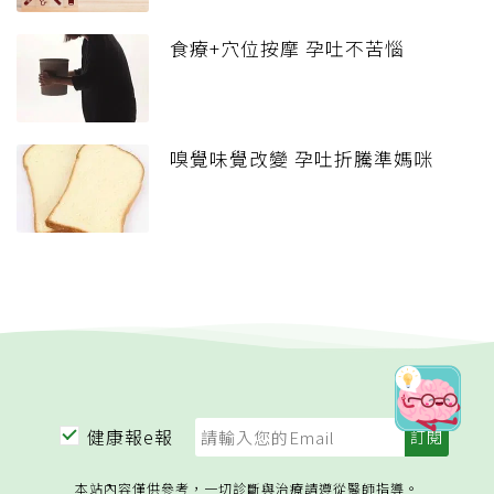
食療+穴位按摩 孕吐不苦惱
嗅覺味覺改變 孕吐折騰準媽咪
健康報e報
本站內容僅供參考，一切診斷與治療請遵從醫師指導。