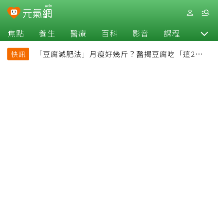
焦點
養生
醫療
百科
影音
課程
退休
「豆腐減肥法」月瘦好幾斤？醫揭豆腐吃「這2種最
快訊
好」，消脹氣有妙招