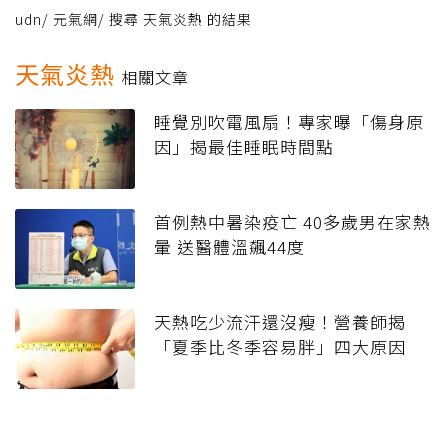
udn
/
元氣網
/
搜尋 天氣炎熱 的結果
天氣炎熱
相關文章
睡覺別吹電風扇！專家曝「傷身原
因」揭最佳睡眠時間點
首例熱中暑染疫亡 40多歲男在家熱
暈 送醫體溫飆44度
天熱吃少流汗還沒瘦！營養師揭
「夏季比冬季容易胖」四大原因